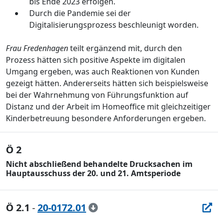
bis
Ende
2023 erfolgen.
Durch die Pandemie sei der
Digitalisierungsprozess beschleunigt worden.
Frau Fredenhagen
teilt ergä
nzend mit,
durch den
Prozess
hä
tten
sich posi
tive
Aspekte
im digitalen
Umgang
ergeben,
was auch Reaktionen von Kunden
gezeigt hä
tten. Andererseits
hä
tten sich
beispielsweise
bei der
Wahrnehmung von Fü
hrungsfunktion auf
Distanz
und
der Arbeit im Homeoffice mit gleichzeitiger
Kinderbetreuung b
esondere
Anforderungen
ergeben.
Ö 2
Nicht abschließend behandelte Drucksachen im
Hauptausschuss der 20. und 21. Amtsperiode
Ö 2.1
-
20-0172.01