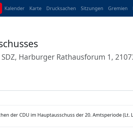
Kalender
Karte
Drucksachen
Sitzungen
Gremien
schusses
m SDZ, Harburger Rathausforum 1, 210
en der CDU im Hauptausschuss der 20. Amtsperiode (Lt. Li