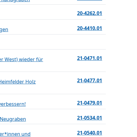
20-4262.01
20-4410.01
egen
21-0471.01
r West) wieder für
21-0477.01
Heimfelder Holz
21-0479.01
verbessern!
21-0534.01
g-Neugraben
21-0540.01
hrer*innen und