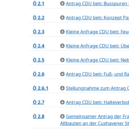
Ö 2.1
Antrag CDU betr. Busspuren
Ö 2.2
Antrag CDU betr. Konzept P
Ö 2.3
Kleine Anfrage CDU betr. Feu
Ö 2.4
Kleine Anfrage CDU betr. Ü
Ö 2.5
Kleine Anfrage CDU betr. Ne
Ö 2.6
Antrag CDU betr. Fuß- und 
Ö 2.6.1
Stellungnahme zum Antrag C
Ö 2.7
Antrag CDU betr. Halteverbo
Ö 2.8
Gemeinsamer Antrag der Frak
Altbauten an der Cuxhavener S