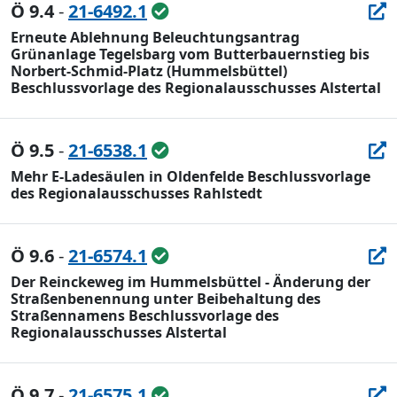
Ö 9.4
-
21-6492.1
Erneute Ablehnung Beleuchtungsantrag
Grünanlage Tegelsbarg vom Butterbauernstieg bis
Norbert-Schmid-Platz (Hummelsbüttel)
Beschlussvorlage des Regionalausschusses Alstertal
Ö 9.5
-
21-6538.1
Mehr E-Ladesäulen in Oldenfelde Beschlussvorlage
des Regionalausschusses Rahlstedt
Ö 9.6
-
21-6574.1
Der Reinckeweg im Hummelsbüttel - Änderung der
Straßenbenennung unter Beibehaltung des
Straßennamens Beschlussvorlage des
Regionalausschusses Alstertal
Ö 9.7
-
21-6575.1