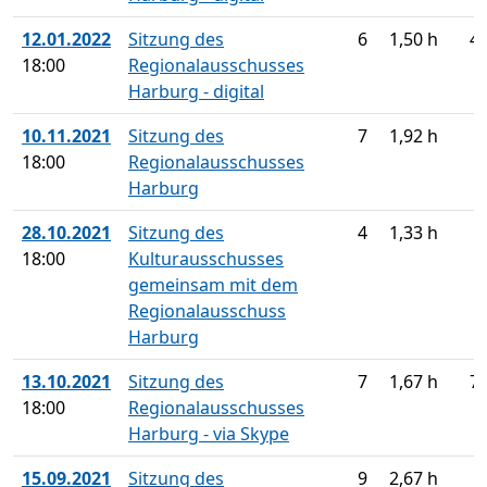
12.01.2022
Sitzung des
6
1,50 h
4
18:00
Regionalausschusses
Harburg - digital
10.11.2021
Sitzung des
7
1,92 h
18:00
Regionalausschusses
Harburg
28.10.2021
Sitzung des
4
1,33 h
18:00
Kulturausschusses
gemeinsam mit dem
Regionalausschuss
Harburg
13.10.2021
Sitzung des
7
1,67 h
7
18:00
Regionalausschusses
Harburg - via Skype
15.09.2021
Sitzung des
9
2,67 h