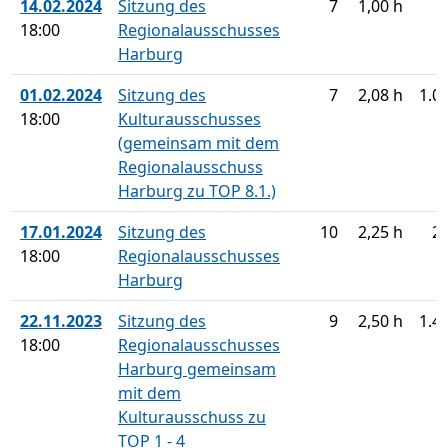
14.02.2024
Sitzung des
7
1,00 h
18:00
Regionalausschusses
Harburg
01.02.2024
Sitzung des
7
2,08 h
1.0
18:00
Kulturausschusses
(gemeinsam mit dem
Regionalausschuss
Harburg zu TOP 8.1.)
17.01.2024
Sitzung des
10
2,25 h
2
18:00
Regionalausschusses
Harburg
22.11.2023
Sitzung des
9
2,50 h
1.4
18:00
Regionalausschusses
Harburg gemeinsam
mit dem
Kulturausschuss zu
TOP 1 - 4