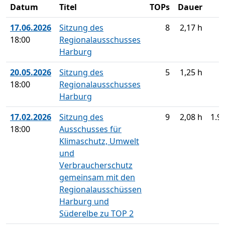
Datum
Titel
TOPs
Dauer
17.06.2026
Sitzung des
8
2,17 h
18:00
Regionalausschusses
Harburg
20.05.2026
Sitzung des
5
1,25 h
18:00
Regionalausschusses
Harburg
17.02.2026
Sitzung des
9
2,08 h
1.9
18:00
Ausschusses für
Klimaschutz, Umwelt
und
Verbraucherschutz
gemeinsam mit den
Regionalausschüssen
Harburg und
Süderelbe zu TOP 2