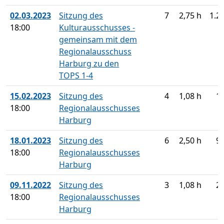
02.03.2023
Sitzung des
7
2,75 h
1.2
18:00
Kulturausschusses -
gemeinsam mit dem
Regionalausschuss
Harburg zu den
TOPS 1-4
15.02.2023
Sitzung des
4
1,08 h
1
18:00
Regionalausschusses
Harburg
18.01.2023
Sitzung des
6
2,50 h
9
18:00
Regionalausschusses
Harburg
09.11.2022
Sitzung des
3
1,08 h
2
18:00
Regionalausschusses
Harburg