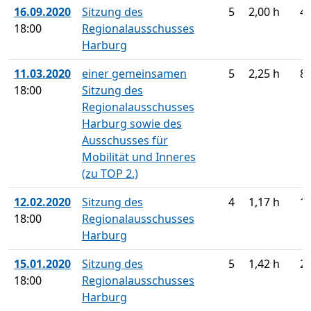
16.09.2020
Sitzung des
5
2,00 h
4
18:00
Regionalausschusses
Harburg
11.03.2020
einer gemeinsamen
5
2,25 h
8
18:00
Sitzung des
Regionalausschusses
Harburg sowie des
Ausschusses für
Mobilität und Inneres
(zu TOP 2.)
12.02.2020
Sitzung des
4
1,17 h
1
18:00
Regionalausschusses
Harburg
15.01.2020
Sitzung des
5
1,42 h
2
18:00
Regionalausschusses
Harburg