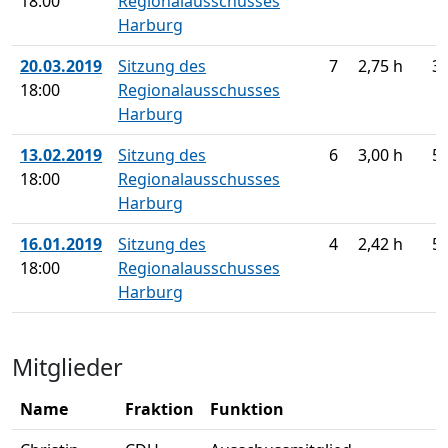
18:00
Regionalausschusses
Harburg
20.03.2019
Sitzung des
7
2,75 h
3
18:00
Regionalausschusses
Harburg
13.02.2019
Sitzung des
6
3,00 h
5
18:00
Regionalausschusses
Harburg
16.01.2019
Sitzung des
4
2,42 h
5
18:00
Regionalausschusses
Harburg
Mitglieder
Name
Fraktion
Funktion