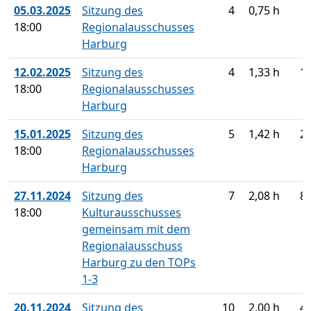
05.03.2025
Sitzung des
4
0,75 h
18:00
Regionalausschusses
Harburg
12.02.2025
Sitzung des
4
1,33 h
1
18:00
Regionalausschusses
Harburg
15.01.2025
Sitzung des
5
1,42 h
2
18:00
Regionalausschusses
Harburg
27.11.2024
Sitzung des
7
2,08 h
8
18:00
Kulturausschusses
gemeinsam mit dem
Regionalausschuss
Harburg zu den TOPs
1-3
20.11.2024
Sitzung des
10
2,00 h
4