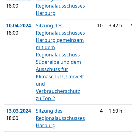
18:00
Regionalausschusses
Harburg
10.04.2024
Sitzung des
10
3,42 h
9
18:00
Regionalausschusses
Harburg gemeinsam
mit dem
Regionalausschuss
Süderelbe und dem
Ausschuss für
Klimaschutz, Umwelt
und
Verbraucherschutz
zu Top 2
13.03.2024
Sitzung des
4
1,50 h
1
18:00
Regionalausschusses
Harburg