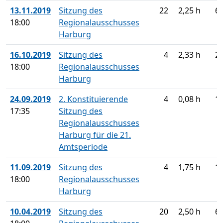
13.11.2019
Sitzung des
22
2,25 h
6
18:00
Regionalausschusses
Harburg
16.10.2019
Sitzung des
4
2,33 h
2
18:00
Regionalausschusses
Harburg
24.09.2019
2. Konstituierende
4
0,08 h
1
17:35
Sitzung des
Regionalausschusses
Harburg für die 21.
Amtsperiode
11.09.2019
Sitzung des
4
1,75 h
1
18:00
Regionalausschusses
Harburg
10.04.2019
Sitzung des
20
2,50 h
6