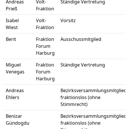
Andreas
Volt-
Ständige Vertretung
Prieß
Fraktion
Isabel
Volt-
Vorsitz
Wiest
Fraktion
Berit
Fraktion
Ausschussmitglied
Forum
Harburg
Miguel
Fraktion
Ständige Vertretung
Venegas
Forum
Harburg
Andreas
Bezirksversammlungsmitglied
Ehlers
fraktionslos (ohne
Stimmrecht)
Benizar
Bezirksversammlungsmitglied
Gündogdu
fraktionslos (ohne