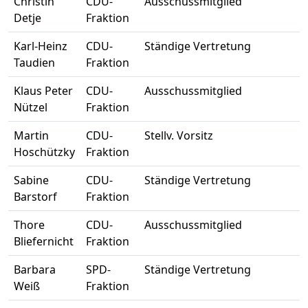
Christin
CDU-
Ausschussmitglied
Detje
Fraktion
Karl-Heinz
CDU-
Ständige Vertretung
Taudien
Fraktion
Klaus Peter
CDU-
Ausschussmitglied
Nützel
Fraktion
Martin
CDU-
Stellv. Vorsitz
Hoschützky
Fraktion
Sabine
CDU-
Ständige Vertretung
Barstorf
Fraktion
Thore
CDU-
Ausschussmitglied
Bliefernicht
Fraktion
Barbara
SPD-
Ständige Vertretung
Weiß
Fraktion