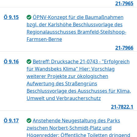
21-7965
Ö 9.15
ÖPNV-Konzept für die Baumaßnahmen
bzgl. der Karlshöhe Beschlussvorlage des
Regionalausschusses Bramfeld-Steilshoop-
Farmsen-Berne
21-7966
Ö 9.16
Betreff: Drucksache 21-0743 - "Erfolgreich
für Wandsbeks Klima" Hier: Vorschlag
weiterer Projekte zur ökologischen
Aufwertung des Straßengrüns
Beschlussvorlage des Ausschusses für Klima,
Umwelt und Verbraucherschutz
21-7822.1
Ö 9.17
Anstehende Neugestaltung des Parks
zwischen Norbert-Schmidt-Platz und
Högenredder: Öffentliche Toiletten dringend