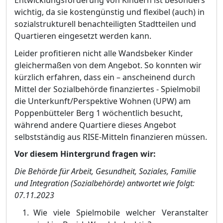
Entwicklungsfö
rderung von Kindern ist besonders
wichtig, da sie kostengü
nstig und flexibel (auch) in
sozialstrukturell benachteiligten Stadtteilen und
Quartieren eingesetzt werden kann.
Leider profitieren nicht alle Wandsbeker Kinder
gleichermaß
en von dem Angebot. So k
onnten wir
kü
rzlich erfahren, dass ein
–
anscheinend durch
Mittel der Sozialbehö
rde finanziertes - Spielmobil
die Unterkunft/Perspektive Wohnen (UPW) am
Poppenbü
tteler Berg 1 wö
chentlich besucht,
wä
hrend andere Quartiere dieses Angebot
selbststä
ndig aus R
I
SE-Mitteln finanzieren mü
ssen.
Vor diesem Hintergrund fragen wir:
Die Behö
rde fü
r Arbeit, Gesundheit, Soziales, Familie
und Integration (Sozialbehö
rde)
antwortet wie folgt:
07.11.2023
Wie viele Spielmobile welcher Veranstalter