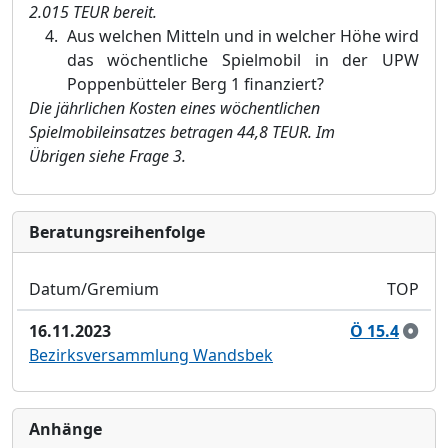
2.015 TEUR bereit.
Aus welchen Mitteln und in welcher Hö
he wird
das wö
chentliche Spielmo
bil in der UPW
Poppenbü
tteler Berg 1 finanziert?
Die jä
hrlichen Kosten eines wö
chentlichen
Spielmobileinsatzes betragen 44,8 TEUR. Im
Ü
brigen siehe Frage 3.
Bera­tungs­reihen­folge
Datum/Gremium
TOP
16.11.2023
Ö 15.4
Bezirksversammlung Wandsbek
Anhänge