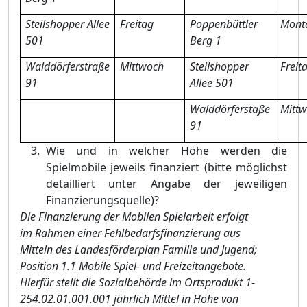
Steilshopper Allee
Freitag
Poppenbü
ttler
Mont
501
Berg 1
Walddö
rferstraß
e
Mittwoch
Steilshopper
Freit
91
Allee 501
Walddö
rferstaß
e
Mitt
91
Wie und in welcher Hö
he werden die
Spielmobile jeweils finanziert (bitte mö
glichst
detailliert unter Angabe der jeweiligen
Finanzierungsquelle)?
Die Finanzierung der Mobilen Spielarbeit erfolgt
im Rahmen einer Fehlbedarfsfinanzierung aus
Mitteln des Landesfö
rderplan F
amilie und Jugend;
Position 1.1 Mobile Spiel- und Freizeitangebote.
Hierfü
r stellt die Sozialbehö
rde im Ortsprodukt 1-
254.02.01.001.001 jä
hrlich Mittel in Hö
he von