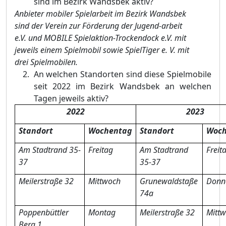
sind im Bezirk Wandsbek aktiv?
Anbieter mobiler Spielarbeit im Bezirk Wandsbek
sind der Verein zur Fö
rderung der Jugend-arbeit
e.V. und MOBILE Spielaktion-Trockendock e.V. mit
jeweils einem Spielmobil sowie SpielTiger e. V. mit
drei Spielmobilen.
An welchen Standorten sind diese Spielmobile
seit 2022 im Bezirk Wandsbek an welchen
Tagen jeweils aktiv?
2022
2023
Standort
Wochentag
Standort
Woch
Am Stadtrand 35-
Freitag
Am Stadtrand
Freit
37
35-37
Meilerstraß
e 32
Mittwoch
Grunewaldstaß
e
Donn
74a
Poppenbü
ttler
Montag
Meilerstraß
e 32
Mitt
Berg 1