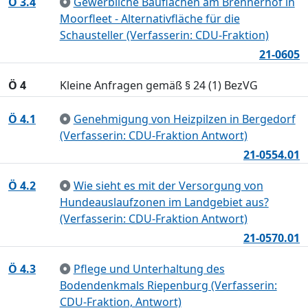
Ö 3.4
Gewerbliche Bauflächen am Brennerhof in
Moorfleet - Alternativfläche für die
Schausteller (Verfasserin: CDU-Fraktion)
21-0605
Ö 4
Kleine Anfragen gemäß § 24 (1) BezVG
Ö 4.1
Genehmigung von Heizpilzen in Bergedorf
(Verfasserin: CDU-Fraktion Antwort)
21-0554.01
Ö 4.2
Wie sieht es mit der Versorgung von
Hundeauslaufzonen im Landgebiet aus?
(Verfasserin: CDU-Fraktion Antwort)
21-0570.01
Ö 4.3
Pflege und Unterhaltung des
Bodendenkmals Riepenburg (Verfasserin:
CDU-Fraktion, Antwort)