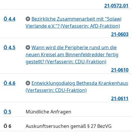
21-0572.01
Ö 4.4
Bezirkliche Zusammenarbeit mit "Solawi
Vierlande e.V."? (Verfasserin: AfD-Fraktion)
21-0603
Ö 4.5
Wann wird die Peripherie rund um die
neuen Kreisel am Binnenfeldredder fertig
gestellt? (Verfasserin: CDU-Fraktion)
21-0610
Ö 4.6
Entwicklungsdialog Bethesda Krankenhaus
(Verfasserin: CDU-Fraktion)
21-0611
Ö 5
Mündliche Anfragen
Ö 6
Auskunftsersuchen gemäß § 27 BezVG