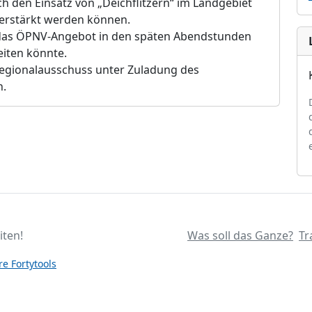
h den Einsatz von „Deichflitzern“ im Landgebiet
verstärkt werden können.
n das ÖPNV-Angebot in den späten Abendstunden
iten könnte.
Regionalausschuss unter Zuladung des
n.
iten!
Was soll das Ganze?
Tr
e Fortytools