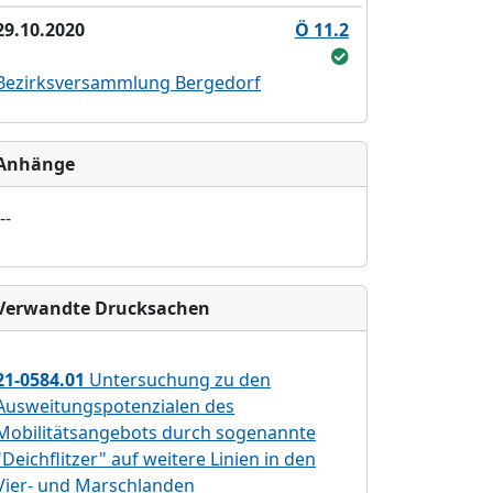
29.10.2020
Ö 11.2
Bezirksversammlung Bergedorf
Anhänge
--
Verwandte Drucksachen
21-0584.01
Untersuchung zu den
Ausweitungspotenzialen des
Mobilitätsangebots durch sogenannte
"Deichflitzer" auf weitere Linien in den
Vier- und Marschlanden