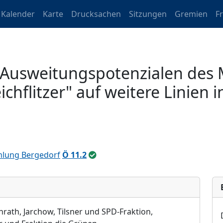
Kalender
Karte
Drucksachen
Sitzungen
Gremien
F
Ausweitungspotenzialen des 
hflitzer" auf weitere Linien i
lung Bergedorf
Ö 11.2
ath, Jarchow, Tilsner und SPD-Fraktion,