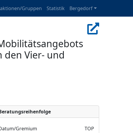
raktionen/Gruppen
Statistik
Bergedorf
Mobilitätsangebots
n den Vier- und
Bera­tungs­reihen­folge
Datum/Gremium
TOP