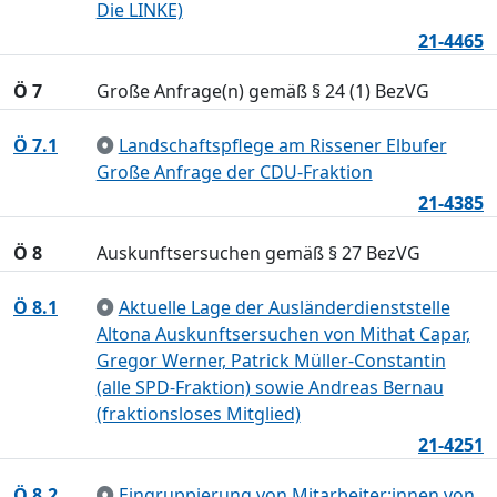
Die LINKE)
21-4465
Ö 7
Große Anfrage(n) gemäß § 24 (1) BezVG
Ö 7.1
Landschaftspflege am Rissener Elbufer
Große Anfrage der CDU-Fraktion
21-4385
Ö 8
Auskunftsersuchen gemäß § 27 BezVG
Ö 8.1
Aktuelle Lage der Ausländerdienststelle
Altona Auskunftsersuchen von Mithat Capar,
Gregor Werner, Patrick Müller-Constantin
(alle SPD-Fraktion) sowie Andreas Bernau
(fraktionsloses Mitglied)
21-4251
Ö 8.2
Eingruppierung von Mitarbeiter:innen von