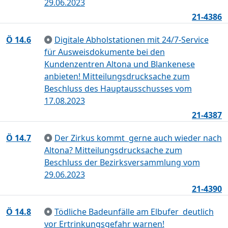
29.06.2023
21-4386
Ö 14.6
Digitale Abholstationen mit 24/7-Service
für Ausweisdokumente bei den
Kundenzentren Altona und Blankenese
anbieten! Mitteilungsdrucksache zum
Beschluss des Hauptausschusses vom
17.08.2023
21-4387
Ö 14.7
Der Zirkus kommt  gerne auch wieder nach
Altona? Mitteilungsdrucksache zum
Beschluss der Bezirksversammlung vom
29.06.2023
21-4390
Ö 14.8
Tödliche Badeunfälle am Elbufer  deutlich
vor Ertrinkungsgefahr warnen!