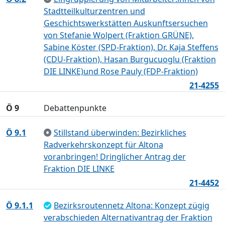
Stadtteilkulturzentren und
Geschichtswerkstätten Auskunftsersuchen
von Stefanie Wolpert (Fraktion GRÜNE),
Sabine Köster (SPD-Fraktion), Dr. Kaja Steffens
(CDU-Fraktion), Hasan Burgucuoglu (Fraktion
DIE LINKE)und Rose Pauly (FDP-Fraktion)
21-4255
Ö 9
Debattenpunkte
Ö 9.1
Stillstand überwinden: Bezirkliches
Radverkehrskonzept für Altona
voranbringen! Dringlicher Antrag der
Fraktion DIE LINKE
21-4452
Ö 9.1.1
Bezirksroutennetz Altona: Konzept zügig
verabschieden Alternativantrag der Fraktion