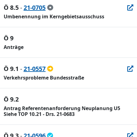
Ö 8.5
-
21-0705
Umbenennung im Kerngebietsausschuss
Ö 9
Anträge
Ö 9.1
-
21-0557
Verkehrsprobleme Bundesstraße
Ö 9.2
Antrag Referentenanforderung Neuplanung U5
Siehe TOP 10.21 - Drs. 21-0683
Ö 9.3
-
21-0596