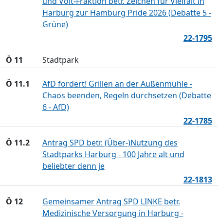
und Volt-Fraktion betr. Zeichen für Vielfalt in
Harburg zur Hamburg Pride 2026 (Debatte 5 -
Grüne)
22-1795
Ö 11
Stadtpark
Ö 11.1
AfD fordert! Grillen an der Außenmühle -
Chaos beenden, Regeln durchsetzen (Debatte
6 - AfD)
22-1785
Ö 11.2
Antrag SPD betr. (Über-)Nutzung des
Stadtparks Harburg - 100 Jahre alt und
beliebter denn je
22-1813
Ö 12
Gemeinsamer Antrag SPD LINKE betr.
Medizinische Versorgung in Harburg -