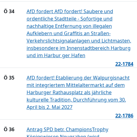
Ö 34
AfD fordert AfD fordert! Saubere und
ordentliche Stadtteile - Sofortige und
nachhaltige Entfernung von illegalen
Aufklebern und Graffitis an Straßen-
Verkehrslichtsignalanlagen und Lichtmasten,
insbesondere im Innenstadtbereich Harburg
und im Harbur ger Hafen
22-1784
Ö 35
AfD fordert! Etablierung der Walpurgisnacht
mit integriertem Mittelaltermarkt auf dem
Harburger Rathausplatz als jährliche
kulturelle Tradition, Durchführung vom 30.
April bis 2. Mai 2027
22-1786
Ö 36
Antrag SPD betr. ChampionsTrophy
Königswiesen Neugraben (wird