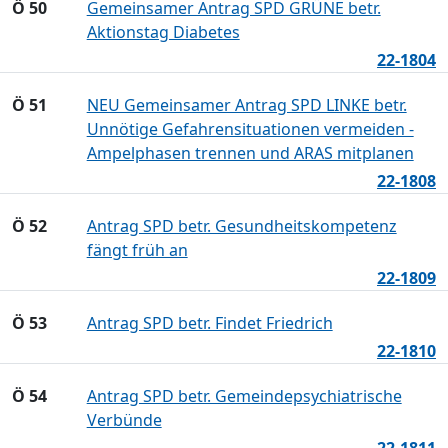
Ö 50
Gemeinsamer Antrag SPD GRÜNE betr.
Aktionstag Diabetes
22-1804
Ö 51
NEU Gemeinsamer Antrag SPD LINKE betr.
Unnötige Gefahrensituationen vermeiden -
Ampelphasen trennen und ARAS mitplanen
22-1808
Ö 52
Antrag SPD betr. Gesundheitskompetenz
fängt früh an
22-1809
Ö 53
Antrag SPD betr. Findet Friedrich
22-1810
Ö 54
Antrag SPD betr. Gemeindepsychiatrische
Verbünde