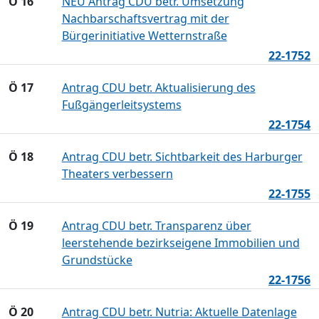
Ö 16
NEU Antrag CDU betr. Umsetzung
Nachbarschaftsvertrag mit der
Bürgerinitiative Wetternstraße
22-1752
Ö 17
Antrag CDU betr. Aktualisierung des
Fußgängerleitsystems
22-1754
Ö 18
Antrag CDU betr. Sichtbarkeit des Harburger
Theaters verbessern
22-1755
Ö 19
Antrag CDU betr. Transparenz über
leerstehende bezirkseigene Immobilien und
Grundstücke
22-1756
Ö 20
Antrag CDU betr. Nutria: Aktuelle Datenlage