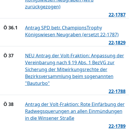
zurückgezogen)
22-1787
Ö 36.1
Antrag SPD betr. ChampionsTrophy
Königswiesen Neugraben (ersetzt 22-1787)
22-1829
Ö 37
NEU Antrag der Volt-Fraktion: Anpassung der
Vereinbarung nach § 19 Abs. 1 BezVG zur
Sicherung der Mitwirkungsrechte der
Bezirksversammlung beim sogenannten
"Bauturbo"
22-1788
Ö 38
Antrag der Volt-Fraktion: Rote Einfärbung der
Radwegsquerungen an allen Einmündungen
in die Winsener Straße
22-1789