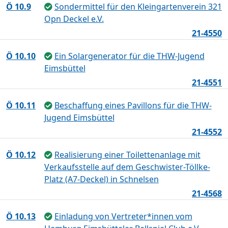
Ö 10.9
Sondermittel für den Kleingartenverein 321
Opn Deckel e.V.
21-4550
Ö 10.10
Ein Solargenerator für die THW-Jugend
Eimsbüttel
21-4551
Ö 10.11
Beschaffung eines Pavillons für die THW-
Jugend Eimsbüttel
21-4552
Ö 10.12
Realisierung einer Toilettenanlage mit
Verkaufsstelle auf dem Geschwister-Töllke-
Platz (A7-Deckel) in Schnelsen
21-4568
Ö 10.13
Einladung von Vertreter*innen vom