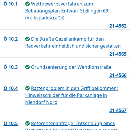
Ö 10.1
Wettbewerbsverfahren zum
Bebauungsplan-Entwurf Stellingen 69
(Volksparkstraße)
21-4562
Ö 10.2
Die Straße Gazellenkamp für den
Radverkehr einheitlich und sicher gestalten
21-4565
Ö 10.3
Grundsanierung der Wendlohstraße
21-4566
Ö 10.4
Rattenproblem in den Griff bekommen:
Hinweisschilder für die Parkanlage in
Niendorf Nord
21-4567
Ö 10.5
Referentenanfrage  Entsendung eines