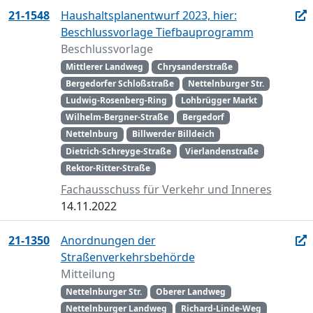
21-1548
Haushaltsplanentwurf 2023, hier:
Beschlussvorlage Tiefbauprogramm
Beschlussvorlage
Mittlerer Landweg
Chrysanderstraße
Bergedorfer Schloßstraße
Nettelnburger Str.
Ludwig-Rosenberg-Ring
Lohbrügger Markt
Wilhelm-Bergner-Straße
Bergedorf
Nettelnburg
Billwerder Billdeich
Dietrich-Schreyge-Straße
Vierlandenstraße
Rektor-Ritter-Straße
Fachausschuss für Verkehr und Inneres
14.11.2022
21-1350
Anordnungen der
Straßenverkehrsbehörde
Mitteilung
Nettelnburger Str.
Oberer Landweg
Nettelnburger Landweg
Richard-Linde-Weg