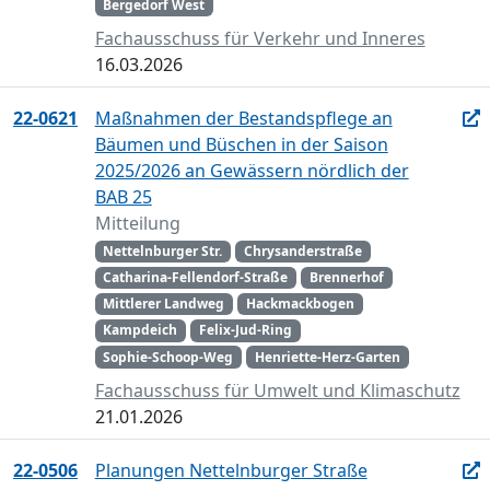
Bergedorf West
Fachausschuss für Verkehr und Inneres
16.03.2026
22-0621
Maßnahmen der Bestandspflege an
Bäumen und Büschen in der Saison
2025/2026 an Gewässern nördlich der
BAB 25
Mitteilung
Nettelnburger Str.
Chrysanderstraße
Catharina-Fellendorf-Straße
Brennerhof
Mittlerer Landweg
Hackmackbogen
Kampdeich
Felix-Jud-Ring
Sophie-Schoop-Weg
Henriette-Herz-Garten
Fachausschuss für Umwelt und Klimaschutz
21.01.2026
22-0506
Planungen Nettelnburger Straße