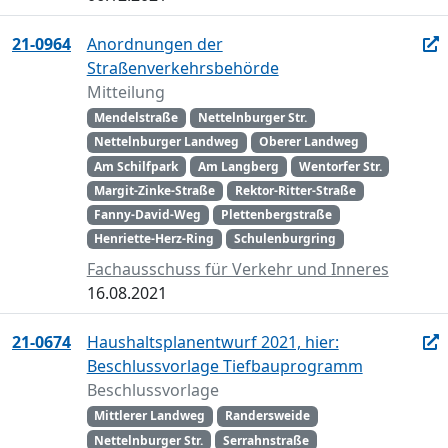
21-0964
Anordnungen der
Straßenverkehrsbehörde
Mitteilung
Mendelstraße
Nettelnburger Str.
Nettelnburger Landweg
Oberer Landweg
Am Schilfpark
Am Langberg
Wentorfer Str.
Margit-Zinke-Straße
Rektor-Ritter-Straße
Fanny-David-Weg
Plettenbergstraße
Henriette-Herz-Ring
Schulenburgring
Fachausschuss für Verkehr und Inneres
16.08.2021
21-0674
Haushaltsplanentwurf 2021, hier:
Beschlussvorlage Tiefbauprogramm
Beschlussvorlage
Mittlerer Landweg
Randersweide
Nettelnburger Str.
Serrahnstraße