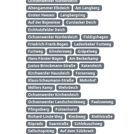
Ochsenwerder Norderdeich
Altengammer Elbdeich
Am Langberg
Groten Heesen
Langbergring
Auf der Bojewiese
Curslacker Deich
Eichholzfelder Deich
Ochsenwerder Norderdeich
Fiddigshagen
Friedrich-Frank-Bogen
Ladenbeker Furtweg
Furtweg
Glindersweg
Gräpelweg
Hans-Förster-Bogen
Am Beckerkamp
Justus-Brinckmann-Straße
Katendeich
Kirchwerder Hausdeich
Fersenweg
Klaus-Schaumann-Straße
Mohnhof
Möllers Kamp
Wehrdeich
Ochsenwerder Kirchendeich
Ochsenwerder Landscheideweg
Paalzowweg
Pfingstberg
Püttenhorst
Richard-Linde-Weg
Rieckweg
Riehlstraße
Röprade
Saarstraße
Schlebuschweg
Sellschopstieg
Auf dem Sülzbrack