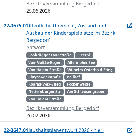
Bezirksversammlung Bergedorf
25.06.2026
22-0675.01
Öffentliche Übersicht, Zustand und
Ausbau der Kinderspielplätze im Bezirk
Bergedorf
Antwort
Lohbrügger Landstraße
Fleetpl.
Von-Moltke-Bogen
Allermöher See
Von-Halem-Straße
Wilhelm-Osterhold-Stieg
Chrysanderstraße
Pollhof
Konrad-Veix-Stieg
Fockenweide
Nettelnburger Str.
Am Schleusengraben
Von-Halem-Straße
Bezirksversammlung Bergedorf
26.02.2026
22-0647.01
Haushaltsplanentwurf 2026 - hier: