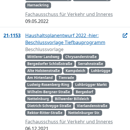
Harnackring
Fachausschuss für Verkehr und Inneres
09.05.2022
21-1153
Haushaltsplanentwurf 2022 -hier:
Beschlussvorlage Tiefbauprogramm
Beschlussvorlage
Mittlerer Landweg
Chrysanderstraße
Bergedorfer Schloßstraße
Serrahnstraße
Alte Holstenstraße
Kampdeich
Lohbrügge
Am Hirtenland
Tienrade
Ludwig-Rosenberg-Ring
Lohbrügger Markt
Wilhelm-Bergner-Straße
Bergedorf
Nettelnburg
Billwerder Billdeich
Dietrich-Schreyge-Straße
Vierlandenstraße
Rektor-Ritter-Straße
Nettelnburger Str.
Fachausschuss für Verkehr und Inneres
06.12.2021