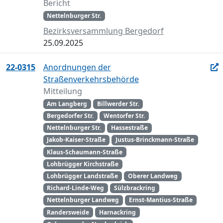
Bericht
Nettelnburger Str.
Bezirksversammlung Bergedorf
25.09.2025
22-0315
Anordnungen der
Straßenverkehrsbehörde
Mitteilung
Am Langberg
Billwerder Str.
Bergedorfer Str.
Wentorfer Str.
Nettelnburger Str.
Hassestraße
Jakob-Kaiser-Straße
Justus-Brinckmann-Straße
Klaus-Schaumann-Straße
Lohbrügger Kirchstraße
Lohbrügger Landstraße
Oberer Landweg
Richard-Linde-Weg
Sülzbrackring
Nettelnburger Landweg
Ernst-Mantius-Straße
Randersweide
Harnackring