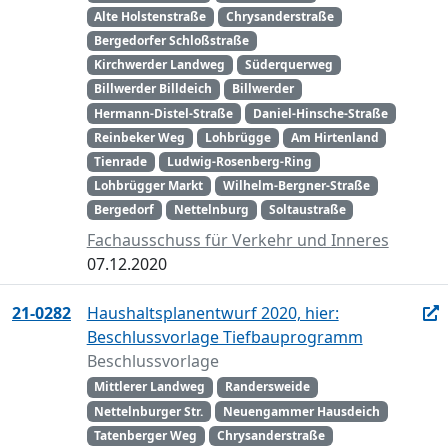
Alte Holstenstraße
Chrysanderstraße
Bergedorfer Schloßstraße
Kirchwerder Landweg
Süderquerweg
Billwerder Billdeich
Billwerder
Hermann-Distel-Straße
Daniel-Hinsche-Straße
Reinbeker Weg
Lohbrügge
Am Hirtenland
Tienrade
Ludwig-Rosenberg-Ring
Lohbrügger Markt
Wilhelm-Bergner-Straße
Bergedorf
Nettelnburg
Soltaustraße
Fachausschuss für Verkehr und Inneres
07.12.2020
21-0282
Haushaltsplanentwurf 2020, hier:
Beschlussvorlage Tiefbauprogramm
Beschlussvorlage
Mittlerer Landweg
Randersweide
Nettelnburger Str.
Neuengammer Hausdeich
Tatenberger Weg
Chrysanderstraße