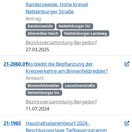
Randersweide, Höhe Kreisel
Nettelnburger Straße
Antrag
Randersweide
Nettelnburger Str.
Allermöher Deich
Nettelnburger Landweg
Bezirksversammlung Bergedorf
27.03.2025
21-2060.01
Wo bleibt die Bepflanzung der
Kreisverkehre am Binnenfeldredder?
Antwort
Binnenfeldredder
Leuschnerstraße
Nettelnburger Str.
Bezirksversammlung Bergedorf
11.07.2024
21-1965
Haushaltsplanentwurf 2024 -
Beschlussvorlage Tiefbauprogramm