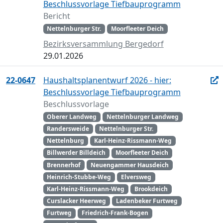
Beschlussvorlage Tiefbauprogramm
Bericht
Nettelnburger Str.
Moorfleeter Deich
Bezirksversammlung Bergedorf
29.01.2026
22-0647
Haushaltsplanentwurf 2026 - hier:
Beschlussvorlage Tiefbauprogramm
Beschlussvorlage
Oberer Landweg
Nettelnburger Landweg
Randersweide
Nettelnburger Str.
Nettelnburg
Karl-Heinz-Rissmann-Weg
Billwerder Billdeich
Moorfleeter Deich
Brennerhof
Neuengammer Hausdeich
Heinrich-Stubbe-Weg
Elversweg
Karl-Heinz-Rissmann-Weg
Brookdeich
Curslacker Heerweg
Ladenbeker Furtweg
Furtweg
Friedrich-Frank-Bogen