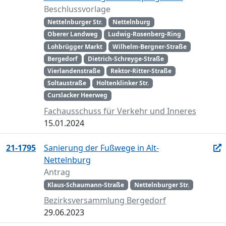
Beschlussvorlage
Nettelnburger Str.
Nettelnburg
Oberer Landweg
Ludwig-Rosenberg-Ring
Lohbrügger Markt
Wilhelm-Bergner-Straße
Bergedorf
Dietrich-Schreyge-Straße
Vierlandenstraße
Rektor-Ritter-Straße
Soltaustraße
Holtenklinker Str.
Curslacker Heerweg
Fachausschuss für Verkehr und Inneres
15.01.2024
21-1795
Sanierung der Fußwege in Alt-
Nettelnburg
Antrag
Klaus-Schaumann-Straße
Nettelnburger Str.
Bezirksversammlung Bergedorf
29.06.2023