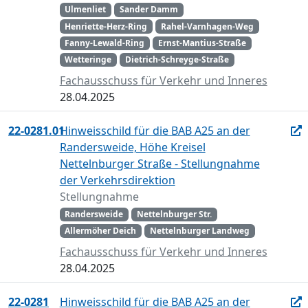
Ulmenliet
Sander Damm
Henriette-Herz-Ring
Rahel-Varnhagen-Weg
Fanny-Lewald-Ring
Ernst-Mantius-Straße
Wetteringe
Dietrich-Schreyge-Straße
Fachausschuss für Verkehr und Inneres
28.04.2025
22-0281.01
Hinweisschild für die BAB A25 an der
Randersweide, Höhe Kreisel
Nettelnburger Straße - Stellungnahme
der Verkehrsdirektion
Stellungnahme
Randersweide
Nettelnburger Str.
Allermöher Deich
Nettelnburger Landweg
Fachausschuss für Verkehr und Inneres
28.04.2025
22-0281
Hinweisschild für die BAB A25 an der