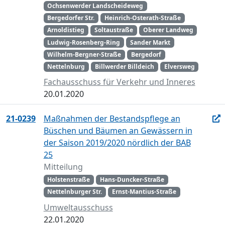
Ochsenwerder Landscheideweg
Bergedorfer Str.
Heinrich-Osterath-Straße
Arnoldistieg
Soltaustraße
Oberer Landweg
Ludwig-Rosenberg-Ring
Sander Markt
Wilhelm-Bergner-Straße
Bergedorf
Nettelnburg
Billwerder Billdeich
Elversweg
Fachausschuss für Verkehr und Inneres
20.01.2020
21-0239
Maßnahmen der Bestandspflege an
Büschen und Bäumen an Gewässern in
der Saison 2019/2020 nördlich der BAB
25
Mitteilung
Holstenstraße
Hans-Duncker-Straße
Nettelnburger Str.
Ernst-Mantius-Straße
Umweltausschuss
22.01.2020