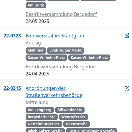
Am Brink
Bezirksversammlung Bergedorf
22.05.2025
22-0328
Biodiversität im Stadtgrün
Antrag
Mohnhof
Lohbrügger Markt
Kaiser-Wilhelm-Platz
Kaiser-Wilhelm-Platz
Bezirksversammlung Bergedorf
24.04.2025
22-0315
Anordnungen der
Straßenverkehrsbehörde
Mitteilung
Am Langberg
Billwerder Str.
Bergedorfer Str.
Wentorfer Str.
Nettelnburger Str.
Hassestraße
Jakob-Kaiser-Straße
Justus-Brinckmann-Straße