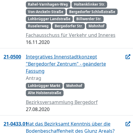
Rahel-Varnhagen-Weg
Holtenklinker Str.
Von-Anckeln-Straße
Bergedorfer Schloßstraße
Lohbrügger Landstraße
Billwerder Str.
Ruselerweg
Bergedorfer Str.
Mohnhof
Fachausschuss für Verkehr und Inneres
16.11.2020
21-0500
Integratives Innenstadtkonzept
"Bergedorfer Zentrum" - geänderte
Fassung
Antrag
Lohbrügger Markt
Mohnhof
Alte Holstenstraße
Bezirksversammlung Bergedorf
27.08.2020
21-0433.01
Hat das Bezirksamt Kenntnis über die
Bodenbeschaffenheit des Glunz Areals?