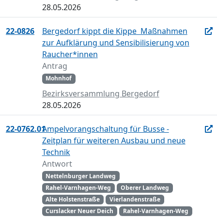
28.05.2026
22-0826
Bergedorf kippt die Kippe  Maßnahmen
zur Aufklärung und Sensibilisierung von
Raucher*innen
Antrag
Mohnhof
Bezirksversammlung Bergedorf
28.05.2026
22-0762.01
Ampelvorangschaltung für Busse -
Zeitplan für weiteren Ausbau und neue
Technik
Antwort
Nettelnburger Landweg
Rahel-Varnhagen-Weg
Oberer Landweg
Alte Holstenstraße
Vierlandenstraße
Curslacker Neuer Deich
Rahel-Varnhagen-Weg