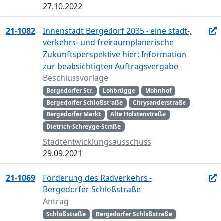
27.10.2022
21-1082
Innenstadt Bergedorf 2035 - eine stadt-,
verkehrs- und freiraumplanerische
Zukunftsperspektive hier: Information
zur beabsichtigten Auftragsvergabe
Beschlussvorlage
Bergedorfer Str.
Lohbrügge
Mohnhof
Bergedorfer Schloßstraße
Chrysanderstraße
Bergedorfer Markt
Alte Holstenstraße
Dietrich-Schreyge-Straße
Stadtentwicklungsausschuss
29.09.2021
21-1069
Förderung des Radverkehrs -
Bergedorfer Schloßstraße
Antrag
Schloßstraße
Bergedorfer Schloßstraße