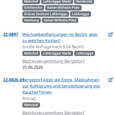
Mohnhof
Lohbrügger Markt
Bornbrook
Schillerufer
Kaiser-Wilhelm-Platz
Grünes Zentrum Lohbrügge
Lohbrügge
Hamburg
Kaiser-Wilhelm-Platz
22-0897
Wechselbepflanzungen im Bezirk, aber
zu welchen Kosten?
Große Anfrage nach § 24 BezVG
Mohnhof
Lohbrügger Markt
Lohbrügge
Bezirksversammlung Bergedorf
25.06.2026
22-0826.01
Bergedorf kippt die Kippe  Maßnahmen
zur Aufklärung und Sensibilisierung von
Raucher*innen
Antrag
Mohnhof
Bezirksversammlung Bergedorf