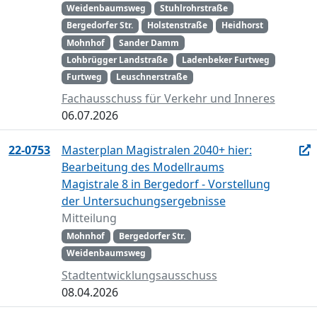
Weidenbaumsweg
Stuhlrohrstraße
Bergedorfer Str.
Holstenstraße
Heidhorst
Mohnhof
Sander Damm
Lohbrügger Landstraße
Ladenbeker Furtweg
Furtweg
Leuschnerstraße
Fachausschuss für Verkehr und Inneres
06.07.2026
22-0753
Masterplan Magistralen 2040+ hier:
Bearbeitung des Modellraums
Magistrale 8 in Bergedorf - Vorstellung
der Untersuchungsergebnisse
Mitteilung
Mohnhof
Bergedorfer Str.
Weidenbaumsweg
Stadtentwicklungsausschuss
08.04.2026