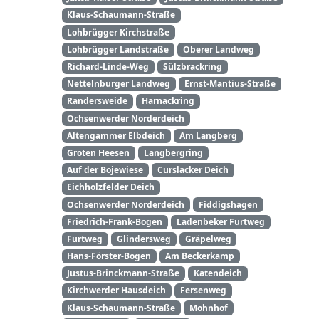
Klaus-Schaumann-Straße
Lohbrügger Kirchstraße
Lohbrügger Landstraße
Oberer Landweg
Richard-Linde-Weg
Sülzbrackring
Nettelnburger Landweg
Ernst-Mantius-Straße
Randersweide
Harnackring
Ochsenwerder Norderdeich
Altengammer Elbdeich
Am Langberg
Groten Heesen
Langbergring
Auf der Bojewiese
Curslacker Deich
Eichholzfelder Deich
Ochsenwerder Norderdeich
Fiddigshagen
Friedrich-Frank-Bogen
Ladenbeker Furtweg
Furtweg
Glindersweg
Gräpelweg
Hans-Förster-Bogen
Am Beckerkamp
Justus-Brinckmann-Straße
Katendeich
Kirchwerder Hausdeich
Fersenweg
Klaus-Schaumann-Straße
Mohnhof