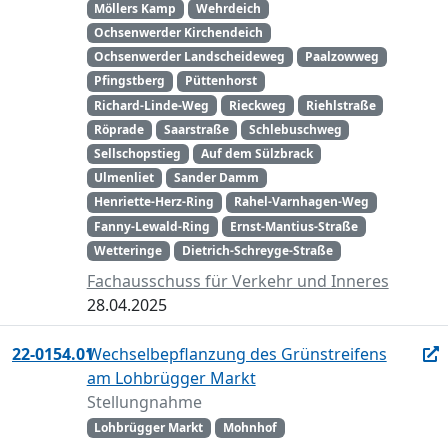
Möllers Kamp
Wehrdeich
Ochsenwerder Kirchendeich
Ochsenwerder Landscheideweg
Paalzowweg
Pfingstberg
Püttenhorst
Richard-Linde-Weg
Rieckweg
Riehlstraße
Röprade
Saarstraße
Schlebuschweg
Sellschopstieg
Auf dem Sülzbrack
Ulmenliet
Sander Damm
Henriette-Herz-Ring
Rahel-Varnhagen-Weg
Fanny-Lewald-Ring
Ernst-Mantius-Straße
Wetteringe
Dietrich-Schreyge-Straße
Fachausschuss für Verkehr und Inneres
28.04.2025
22-0154.01
Wechselbepflanzung des Grünstreifens
am Lohbrügger Markt
Stellungnahme
Lohbrügger Markt
Mohnhof