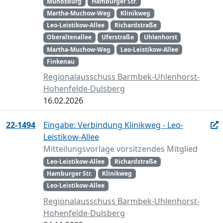
Mundsburg
Hamburger Str.
Martha-Muchow-Weg
Klinikweg
Leo-Leistikow-Allee
Richardstraße
Oberaltenallee
Uferstraße
Uhlenhorst
Martha-Muchow-Weg
Leo-Leistikow-Allee
Finkenau
Regionalausschuss Barmbek-Uhlenhorst-
Hohenfelde-Dulsberg
16.02.2026
22-1494
Eingabe: Verbindung Klinikweg - Leo-
Leistikow-Allee
Mitteilungsvorlage vorsitzendes Mitglied
Leo-Leistikow-Allee
Richardstraße
Hamburger Str.
Klinikweg
Leo-Leistikow-Allee
Regionalausschuss Barmbek-Uhlenhorst-
Hohenfelde-Dulsberg