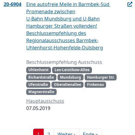
20-6904
Eine autofreie Meile in Barmbek-Süd 
Promenade zwischen
U-Bahn Mundsburg und U-Bahn
Hamburger Straßen vollenden!
Beschlussempfehlung des
Regionalausschusses Barmbek-
Uhlenhorst-Hohenfelde-Dulsberg
Beschlussempfehlung Ausschuss
Uhlenhorst
Leo-Leistikow-Allee
Richardstraße
Mundsburg
Hamburger Str.
Uferstraße
Oberaltenallee
Finkenau
Wagnerstraße
Hauptausschuss
07.05.2019
1
2
Weiter ›
Ende »