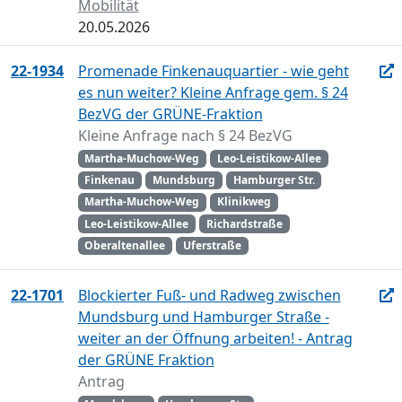
Mobilität
20.05.2026
22-1934
Promenade Finkenauquartier - wie geht
es nun weiter? Kleine Anfrage gem. § 24
BezVG der GRÜNE-Fraktion
Kleine Anfrage nach § 24 BezVG
Martha-Muchow-Weg
Leo-Leistikow-Allee
Finkenau
Mundsburg
Hamburger Str.
Martha-Muchow-Weg
Klinikweg
Leo-Leistikow-Allee
Richardstraße
Oberaltenallee
Uferstraße
22-1701
Blockierter Fuß- und Radweg zwischen
Mundsburg und Hamburger Straße -
weiter an der Öffnung arbeiten! - Antrag
der GRÜNE Fraktion
Antrag