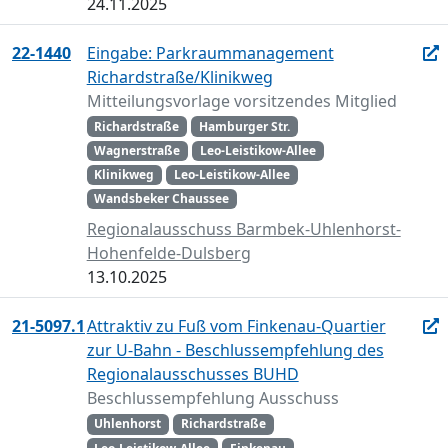
24.11.2025
22-1440
Eingabe: Parkraummanagement
Richardstraße/Klinikweg
Mitteilungsvorlage vorsitzendes Mitglied
Richardstraße
Hamburger Str.
Wagnerstraße
Leo-Leistikow-Allee
Klinikweg
Leo-Leistikow-Allee
Wandsbeker Chaussee
Regionalausschuss Barmbek-Uhlenhorst-
Hohenfelde-Dulsberg
13.10.2025
21-5097.1
Attraktiv zu Fuß vom Finkenau-Quartier
zur U-Bahn - Beschlussempfehlung des
Regionalausschusses BUHD
Beschlussempfehlung Ausschuss
Uhlenhorst
Richardstraße