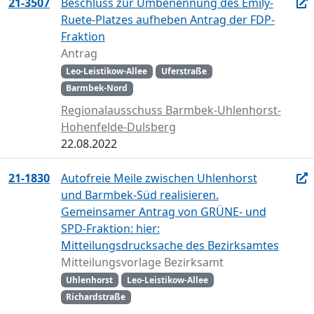
21-3507
Beschluss zur Umbenennung des Emily-
Ruete-Platzes aufheben Antrag der FDP-
Fraktion
Antrag
Leo-Leistikow-Allee
Uferstraße
Barmbek-Nord
Regionalausschuss Barmbek-Uhlenhorst-
Hohenfelde-Dulsberg
22.08.2022
21-1830
Autofreie Meile zwischen Uhlenhorst
und Barmbek-Süd realisieren.
Gemeinsamer Antrag von GRÜNE- und
SPD-Fraktion: hier:
Mitteilungsdrucksache des Bezirksamtes
Mitteilungsvorlage Bezirksamt
Uhlenhorst
Leo-Leistikow-Allee
Richardstraße