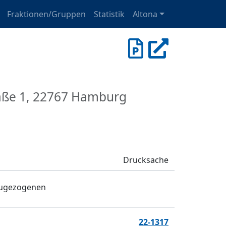
Fraktionen/Gruppen
Statistik
Altona
raße 1, 22767 Hamburg
Drucksache
nzugezogenen
22-1317