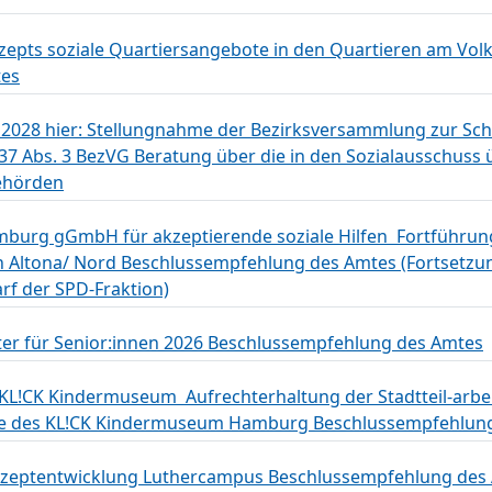
zepts soziale Quartiersangebote in den Quartieren am Vol
tes
2028 hier: Stellungnahme der Bezirksversammlung zur Sch
 Abs. 3 BezVG Beratung über die in den Sozialausschuss
behörden
urg gGmbH für akzeptierende soziale Hilfen  Fortführun
n Altona/ Nord Beschlussempfehlung des Amtes (Fortsetzu
rf der SPD-Fraktion)
r für Senior:innen 2026 Beschlussempfehlung des Amtes
L!CK Kindermuseum  Aufrechterhaltung der Stadtteil-arbe
 des KL!CK Kindermuseum Hamburg Beschlussempfehlung
Konzeptentwicklung Luthercampus Beschlussempfehlung des