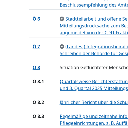
Beschlussempfehlung des Amt
Ö 6
Stadtteilarbeit und offene S
Mitteilungsdrucksache zum Bes
angemeldet von der CDU-Frakt
Ö 7
(Landes-) Integrationsbeirat
Schreiben der Behörde für Gesu
Ö 8
Situation Geflüchteter Mensche
Ö 8.1
Quartalsweise Berichterstattu
und 3. Quartal 2025 Mitteilu
Ö 8.2
Jährlicher Bericht über die S
Ö 8.3
Regelmäßige und zeitnahe Infor
Pflegeeinrichtungen, z. B. Auf