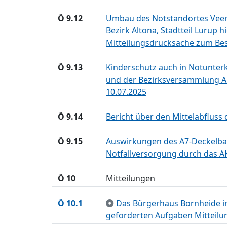
Ö 9.12
Umbau des Notstandortes Veerm
Bezirk Altona, Stadtteil Lurup
Mitteilungsdrucksache zum Be
Ö 9.13
Kinderschutz auch in Notunterk
und der Bezirksversammlung A
10.07.2025
Ö 9.14
Bericht über den Mittelabfluss
Ö 9.15
Auswirkungen des A7-Deckelbau
Notfallversorgung durch das AK
Ö 10
Mitteilungen
Ö 10.1
Das Bürgerhaus Bornheide in 
geforderten Aufgaben Mitteil