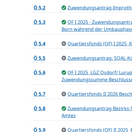
Ö 5.2
Zuwendungsantrag Improthea
Ö 5.3
QF I 2025 - Zuwendungsantra
Born während der Umbauphase
Ö 5.4
Quartiersfonds (QF) I 2025
Ö 5.5
Zuwendungsantrag: SOAL-Ko
Ö 5.6
QF I 2025  LGZ Osdorf/ Lur
Zuwendungssumme Beschlusse
Ö 5.7
Quartiersfonds II 2026 Bes
Ö 5.8
Zuwendungsantrag Bezirks-Se
Amtes
Ö 5.9
Quartiersfonds (QF) II 2025 