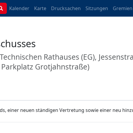
Kalender
Karte
Drucksachen
Sitzungen
Gremien
schusses
 Technischen Rathauses (EG), Jessenst
Parkplatz Grotjahnstraße)
ds, einer neuen ständigen Vertretung sowie einer neu hi