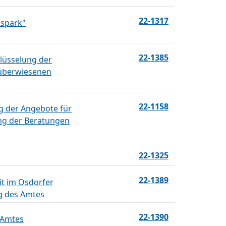
22-1317
kspark"
22-1385
lüsselung der
 überwiesenen
22-1158
g der Angebote für
ng der Beratungen
22-1325
22-1389
it im Osdorfer
 des Amtes
22-1390
 Amtes