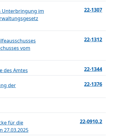
22-1307
n Unterbringung im
erwaltungsgesetz
22-1312
ilfeausschusses
schusses vom
22-1344
he des Amtes
22-1376
ung der
22-0910.2
ke für die
m 27.03.2025