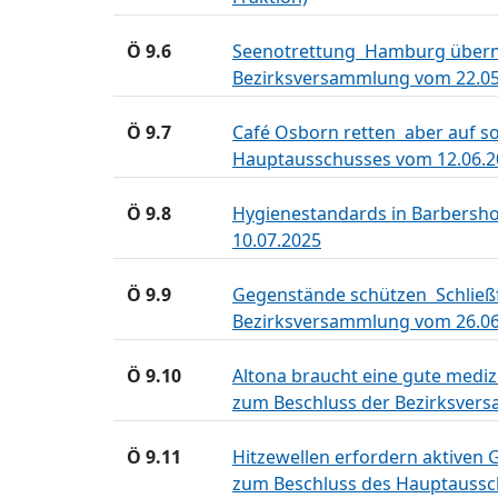
Ö 9.6
Seenotrettung  Hamburg übern
Bezirksversammlung vom 22.05
Ö 9.7
Café Osborn retten  aber auf 
Hauptausschusses vom 12.06.2
Ö 9.8
Hygienestandards in Barbersh
10.07.2025
Ö 9.9
Gegenstände schützen  Schließ
Bezirksversammlung vom 26.06
Ö 9.10
Altona braucht eine gute mediz
zum Beschluss der Bezirksver
Ö 9.11
Hitzewellen erfordern aktiven
zum Beschluss des Hauptaussc