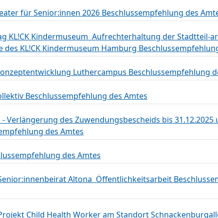
ter für Senior:innen 2026 Beschlussempfehlung des Amt
g KL!CK Kindermuseum  Aufrechterhaltung der Stadtteil-ar
 des KL!CK Kindermuseum Hamburg Beschlussempfehlung
  Konzeptentwicklung Luthercampus Beschlussempfehlung 
llektiv Beschlussempfehlung des Amtes
up - Verlängerung des Zuwendungsbescheids bis 31.12.2025
mpfehlung des Amtes
chlussempfehlung des Amtes
nior:innenbeirat Altona  Öffentlichkeitsarbeit Beschluss
 Projekt Child Health Worker am Standort Schnackenburgal