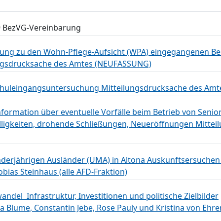
9 BezVG-Vereinbarung
ttung zu den Wohn-Pflege-Aufsicht (WPA) eingegangenen B
lungsdrucksache des Amtes (NEUFASSUNG)
 Schuleingangsuntersuchung Mitteilungsdrucksache des Amt
formation über eventuelle Vorfälle beim Betrieb von Senio
fälligkeiten, drohende Schließungen, Neueröffnungen Mitte
inderjährigen Ausländer (UMA) in Altona Auskunftsersuche
bias Steinhaus (alle AFD-Fraktion)
ndel  Infrastruktur, Investitionen und politische Zielbilder
 Blume, Constantin Jebe, Rose Pauly und Kristina von Ehren