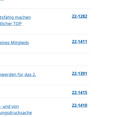
22-1282
nftsfähig machen
tlicher TOP
22-1411
eines Mitglieds
22-1391
hwerden für das 2.
22-1415
22-1410
n- und von
ilungsdrucksache