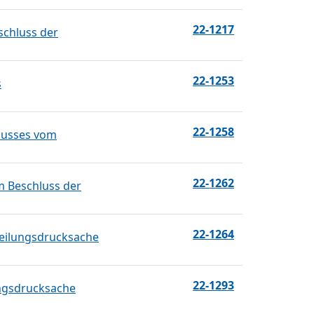
22-1217
schluss der
22-1253
s
22-1258
husses vom
22-1262
m Beschluss der
22-1264
teilungsdrucksache
22-1293
ungsdrucksache