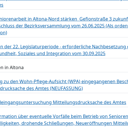
es
eniorenarbeit in Altona-Nord stärken  Gefionstraße 3 zuku
chluss der Bezirksversammlung vom 26.06.2025 (Als orden
ion)
 in der 22. Legislaturperiode - erforderliche Nachbesetzung 
ndheit, Soziales und Integration vom 30.09.2025
n in Altona
ng zu den Wohn-Pflege-Aufsicht (WPA) eingegangenen Besc
ngsdrucksache des Amtes (NEUFASSUNG)
chuleingangsuntersuchung Mitteilungsdrucksache des Amtes
mation über eventuelle Vorfälle beim Betrieb von Seniore
fälligkeiten, drohende Schließungen, Neueröffnungen Mitte