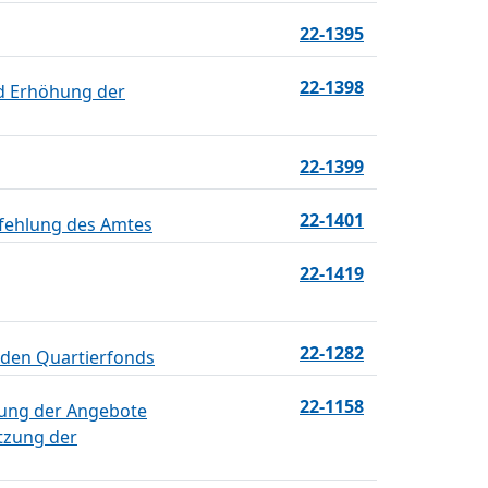
22-1395
22-1398
nd Erhöhung der
22-1399
22-1401
pfehlung des Amtes
22-1419
22-1282
 den Quartierfonds
22-1158
rung der Angebote
tzung der