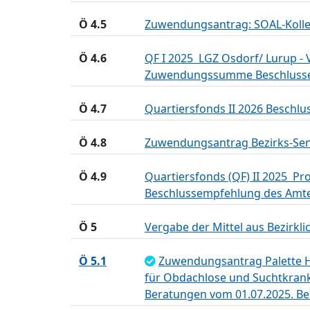
Ö 4.5
Zuwendungsantrag: SOAL-Kolle
Ö 4.6
QF I 2025  LGZ Osdorf/ Lurup
Zuwendungssumme Beschlusse
Ö 4.7
Quartiersfonds II 2026 Beschl
Ö 4.8
Zuwendungsantrag Bezirks-Senio
Ö 4.9
Quartiersfonds (QF) II 2025  
Beschlussempfehlung des Amt
Ö 5
Vergabe der Mittel aus Bezirk
Ö 5.1
Zuwendungsantrag Palette H
für Obdachlose und Suchtkrank
Beratungen vom 01.07.2025. Be