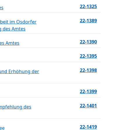
22-1325
es
22-1389
beit im Osdorfer
 des Amtes
22-1390
des Amtes
22-1395
22-1398
 und Erhöhung der
22-1399
22-1401
empfehlung des
22-1419
lee