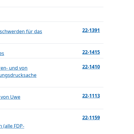
22-1391
eschwerden für das
22-1415
es
22-1410
ren- und von
ilungsdrucksache
22-1113
n von Uwe
22-1159
 (alle FDP-