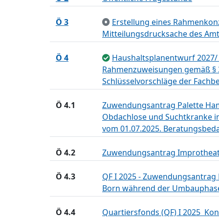
Ö 3
Erstellung eines Rahmenkon
Mitteilungsdrucksache des Am
Ö 4
Haushaltsplanentwurf 2027/ 
Rahmenzuweisungen gemäß § 37
Schlüsselvorschläge der Fach
Ö 4.1
Zuwendungsantrag Palette Hamb
Obdachlose und Suchtkranke i
vom 01.07.2025. Beratungsbeda
Ö 4.2
Zuwendungsantrag Improtheate
Ö 4.3
QF I 2025 - Zuwendungsantrag K
Born während der Umbauphase
Ö 4.4
Quartiersfonds (QF) I 2025  