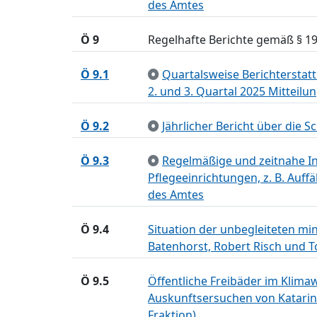
des Amtes
Ö 9
Regelhafte Berichte gemäß § 1
Ö 9.1
Quartalsweise Berichtersta
2. und 3. Quartal 2025 Mittei
Ö 9.2
Jährlicher Bericht über die
Ö 9.3
Regelmäßige und zeitnahe In
Pflegeeinrichtungen, z. B. Auf
des Amtes
Ö 9.4
Situation der unbegleiteten m
Batenhorst, Robert Risch und To
Ö 9.5
Öffentliche Freibäder im Klimawa
Auskunftsersuchen von Katarina
Fraktion)