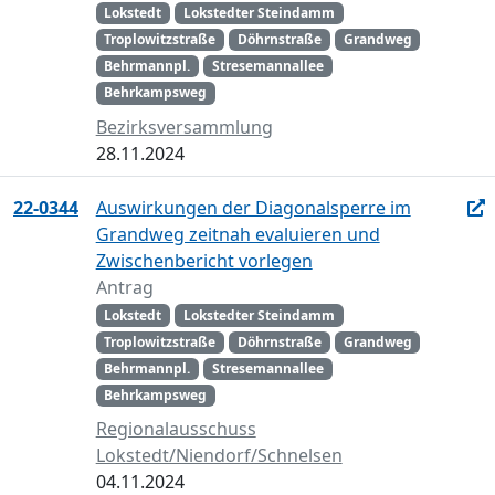
Lokstedt
Lokstedter Steindamm
Troplowitzstraße
Döhrnstraße
Grandweg
Behrmannpl.
Stresemannallee
Behrkampsweg
Bezirksversammlung
28.11.2024
22-0344
Auswirkungen der Diagonalsperre im
Grandweg zeitnah evaluieren und
Zwischenbericht vorlegen
Antrag
Lokstedt
Lokstedter Steindamm
Troplowitzstraße
Döhrnstraße
Grandweg
Behrmannpl.
Stresemannallee
Behrkampsweg
Regionalausschuss
Lokstedt/Niendorf/Schnelsen
04.11.2024