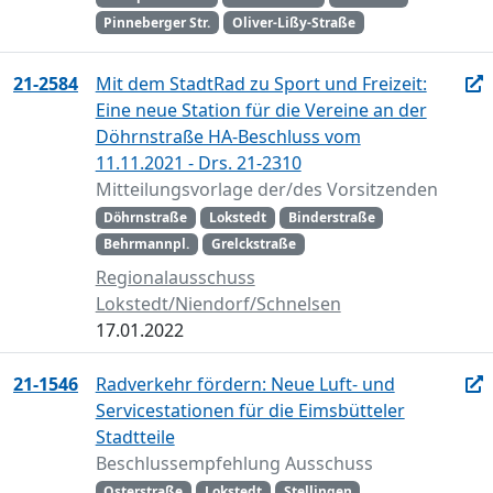
Pinneberger Str.
Oliver-Lißy-Straße
21-2584
Mit dem StadtRad zu Sport und Freizeit:
Eine neue Station für die Vereine an der
Döhrnstraße HA-Beschluss vom
11.11.2021 - Drs. 21-2310
Mitteilungsvorlage der/des Vorsitzenden
Döhrnstraße
Lokstedt
Binderstraße
Behrmannpl.
Grelckstraße
Regionalausschuss
Lokstedt/Niendorf/Schnelsen
17.01.2022
21-1546
Radverkehr fördern: Neue Luft- und
Servicestationen für die Eimsbütteler
Stadtteile
Beschlussempfehlung Ausschuss
Osterstraße
Lokstedt
Stellingen