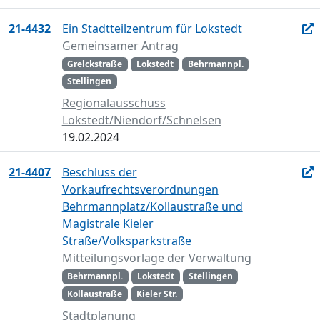
21-4432
Ein Stadtteilzentrum für Lokstedt
Gemeinsamer Antrag
Grelckstraße
Lokstedt
Behrmannpl.
Stellingen
Regionalausschuss
Lokstedt/Niendorf/Schnelsen
19.02.2024
21-4407
Beschluss der
Vorkaufrechtsverordnungen
Behrmannplatz/Kollaustraße und
Magistrale Kieler
Straße/Volksparkstraße
Mitteilungsvorlage der Verwaltung
Behrmannpl.
Lokstedt
Stellingen
Kollaustraße
Kieler Str.
Stadtplanung