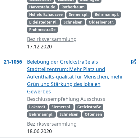
Harvestehude
Rotherbaum
Hoheluftchaussee
Siemerspl.
Behrmannpl.
Eidelstedter Pl.
Schnelsen
Oldesloer Str.
Frohmestraße
Bezirksversammlung
17.12.2020
21-1056
Belebung der Grelckstraße als
Stadtteilzentrum: Mehr Platz und
Aufenthalts-qualität für Menschen, mehr
Grün und Stärkung des lokalen
Gewerbes
Beschlussempfehlung Ausschuss
Lokstedt
Siemerspl.
Grelckstraße
Behrmannpl.
Schnelsen
Ottensen
Bezirksversammlung
18.06.2020