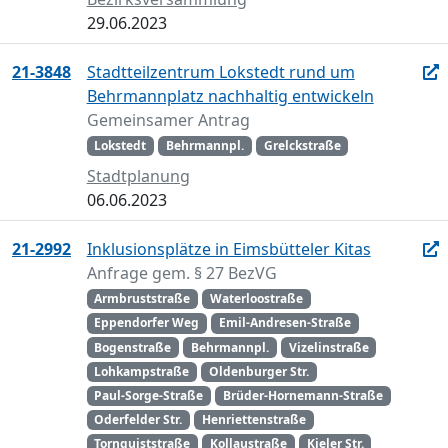
29.06.2023
21-3848
Stadtteilzentrum Lokstedt rund um
Behrmannplatz nachhaltig entwickeln
Gemeinsamer Antrag
Lokstedt
Behrmannpl.
Grelckstraße
Stadtplanung
06.06.2023
21-2992
Inklusionsplätze in Eimsbütteler Kitas
Anfrage gem. § 27 BezVG
Armbruststraße
Waterloostraße
Eppendorfer Weg
Emil-Andresen-Straße
Bogenstraße
Behrmannpl.
Vizelinstraße
Lohkampstraße
Oldenburger Str.
Paul-Sorge-Straße
Brüder-Hornemann-Straße
Oderfelder Str.
Henriettenstraße
Tornquiststraße
Kollaustraße
Kieler Str.