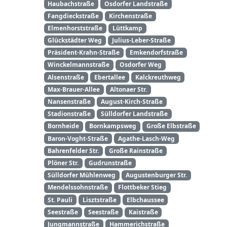
Haubachstraße
Osdorfer Landstraße
Fangdieckstraße
Kirchenstraße
Elmenhorststraße
Lüttkamp
Glückstädter Weg
Julius-Leber-Straße
Präsident-Krahn-Straße
Emkendorfstraße
Winckelmannstraße
Osdorfer Weg
Alsenstraße
Ebertallee
Kalckreuthweg
Max-Brauer-Allee
Altonaer Str.
Nansenstraße
August-Kirch-Straße
Stadionstraße
Sülldorfer Landstraße
Bornheide
Bornkampsweg
Große Elbstraße
Baron-Voght-Straße
Agathe-Lasch-Weg
Bahrenfelder Str.
Große Rainstraße
Plöner Str.
Gudrunstraße
Sülldorfer Mühlenweg
Augustenburger Str.
Mendelssohnstraße
Flottbeker Stieg
St. Pauli
Lisztstraße
Elbchaussee
Seestraße
Seestraße
Kaistraße
Jungmannstraße
Hammerichstraße