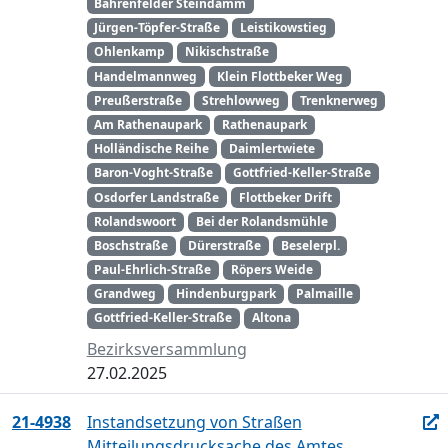
Bahrenfelder Steindamm
Jürgen-Töpfer-Straße
Leistikowstieg
Ohlenkamp
Nikischstraße
Handelmannweg
Klein Flottbeker Weg
Preußerstraße
Strehlowweg
Trenknerweg
Am Rathenaupark
Rathenaupark
Holländische Reihe
Daimlertwiete
Baron-Voght-Straße
Gottfried-Keller-Straße
Osdorfer Landstraße
Flottbeker Drift
Rolandswoort
Bei der Rolandsmühle
Boschstraße
Dürerstraße
Beselerpl.
Paul-Ehrlich-Straße
Röpers Weide
Grandweg
Hindenburgpark
Palmaille
Gottfried-Keller-Straße
Altona
Bezirksversammlung
27.02.2025
21-4938
Instandsetzung von Straßen
Mitteilungsdrucksache des Amtes