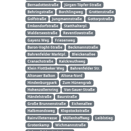
Bernadottestraße
Jürgen-Töpfer-Straße
Behringstraße
Borchlingweg
Grottenstraße
Golfstraße
Jungmannstraße
Gottorpstraße
Emkendorfstraße
Statthalterpl.
Walderseestraße
Reventlowstraße
Gayens Weg
Friesenweg
Baron-Voght-Straße
Beckmannstraße
Bahrenfelder Marktpl.
Bleickenallee
Cranachstraße
Kalckreuthweg
Klein Flottbeker Weg
Bahrenfelder Str.
Altonaer Balkon
Altona-Nord
Hindenburgpark
Zum Hünengrab
Hohenzollernring
Von-Sauer-Straße
Händelstraße
Baurstraße
Große Brunnenstraße
Eichenallee
Halbmondsweg
Klopstockstraße
Rainvilleterrasse
Müllenhoffweg
Leiblstieg
Grotenkamp
Wichmannstraße