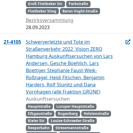
Groß Flottbeker Str.
Parkstraße
Flottbeker Stieg
Baron-Voght-Straße
Bezirksversammlung
28.09.2023
21-4105
Schwerverletzte und Tote im
Straßenverkehr 2022  Vision ZERO
Hamburg Auskunftsersuchen von Lars
Andersen, Gesche Boehlich, Lars
Boettger, Stephanie Faust-Weik-
Roßnagel, Heidi Fitschen, Benjamin
Harders, Rolf Stünitz und Dana
Vornhagen (alle Fraktion GRÜNE)
Auskunftsersuchen
Hauptstraße
Luruper Hauptstraße
Elbgaustraße
Rugenbarg
Holstenstraße
Kieler Str.
Louise-Schroeder-Straße
Reeperbahn
Stresemannstraße