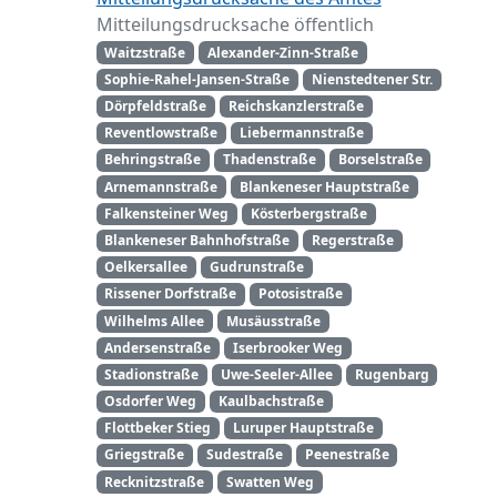
Mitteilungsdrucksache öffentlich
Waitzstraße
Alexander-Zinn-Straße
Sophie-Rahel-Jansen-Straße
Nienstedtener Str.
Dörpfeldstraße
Reichskanzlerstraße
Reventlowstraße
Liebermannstraße
Behringstraße
Thadenstraße
Borselstraße
Arnemannstraße
Blankeneser Hauptstraße
Falkensteiner Weg
Kösterbergstraße
Blankeneser Bahnhofstraße
Regerstraße
Oelkersallee
Gudrunstraße
Rissener Dorfstraße
Potosistraße
Wilhelms Allee
Musäusstraße
Andersenstraße
Iserbrooker Weg
Stadionstraße
Uwe-Seeler-Allee
Rugenbarg
Osdorfer Weg
Kaulbachstraße
Flottbeker Stieg
Luruper Hauptstraße
Griegstraße
Sudestraße
Peenestraße
Recknitzstraße
Swatten Weg