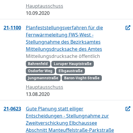
Hauptausschuss
10.09.2020
21-1100
Planfeststellungsverfahren für die
Fernwärmeleitung FWS-West -
Stellungnahme des Bezirksamtes
Mitteilungsdrucksache des Amtes
Mitteilungsdrucksache öffentlich
Bahrenfeld
Luruper Hauptstraße
Osdorfer Weg
Elbgaustraße
Jungmannstraße
Baron-Voght-Straße
Hauptausschuss
13.08.2020
21-0623
Gute Planung statt eiliger
Entscheidungen - Stellungnahme zur
Zweitverschickung Elbchaussee
Abschnitt Manteuffelstraße-Parkstraße