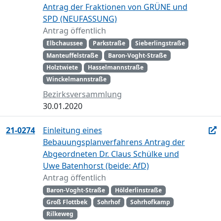
Antrag der Fraktionen von GRÜNE und
SPD (NEUFASSUNG)
Antrag öffentlich
Elbchaussee
Parkstraße
Sieberlingstraße
Manteuffelstraße
Baron-Voght-Straße
Holztwiete
Hasselmannstraße
Winckelmannstraße
Bezirksversammlung
30.01.2020
21-0274
Einleitung eines
Bebauungsplanverfahrens Antrag der
Abgeordneten Dr. Claus Schülke und
Uwe Batenhorst (beide: AfD)
Antrag öffentlich
Baron-Voght-Straße
Hölderlinstraße
Groß Flottbek
Sohrhof
Sohrhofkamp
Rilkeweg