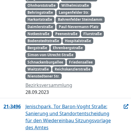
Ohnhorststraße
Wilhelmistraße
Behringstraße
Langenfelder Str.
Harkortstraße
Bahrenfelder Steindamm
Daimlerstraße
Paul-Nevermann-Platz
Notkestraße
Peenestraße
Flurstraße
Bodenstedtstraße
Hospitalstraße
Bergstraße
Ehrenbergstraße
Simon-von-Utrecht-Straße
Schnackenburgallee
Friedensallee
Waitzstraße
Reichskanzlerstraße
Nienstedtener Str.
Bezirksversammlung
28.09.2023
21-3496
Jenischpark, Tor Baron-Voght Straße:
Sanierung und Standortentscheidung
für den Wiedereinbau Sitzungsvorlage
des Amtes