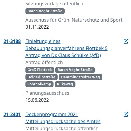
Sitzungsvorlage öffentlich
Baron-Voght-Straße
Ausschuss für Grün, Naturschutz und Sport
01.11.2022
21-3188
Einleitung eines
Bebauungsplanverfahrens Flottbek 5
Antrag von Dr. Claus Schülke (AfD)
Antrag öffentlich
Groß Flottbek
Baron-Voght-Straße
Hölderlinstraße
Hemmingstedter Weg
Sohrhofkamp
Rilkeweg
Planungsausschuss
15.06.2022
21-2401
Deckenprogramm 2021
Mitteilungsdrucksache des Amtes
Mitteilungsdrucksache öffentlich