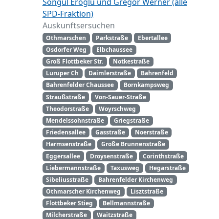
Songül Eroglu und Gregor Werner (alle
SPD-Fraktion)
Auskunftsersuchen
Othmarschen
Parkstraße
Ebertallee
Osdorfer Weg
Elbchaussee
Groß Flottbeker Str.
Notkestraße
Luruper Ch
Daimlerstraße
Bahrenfeld
Bahrenfelder Chaussee
Bornkampsweg
Straußstraße
Von-Sauer-Straße
Theodorstraße
Woyrschweg
Mendelssohnstraße
Griegstraße
Friedensallee
Gasstraße
Noerstraße
Harmsenstraße
Große Brunnenstraße
Eggersallee
Droysenstraße
Corinthstraße
Liebermannstraße
Taxusweg
Hegarstraße
Sibeliusstraße
Bahrenfelder Kirchenweg
Othmarscher Kirchenweg
Lisztstraße
Flottbeker Stieg
Bellmannstraße
Milcherstraße
Waitzstraße