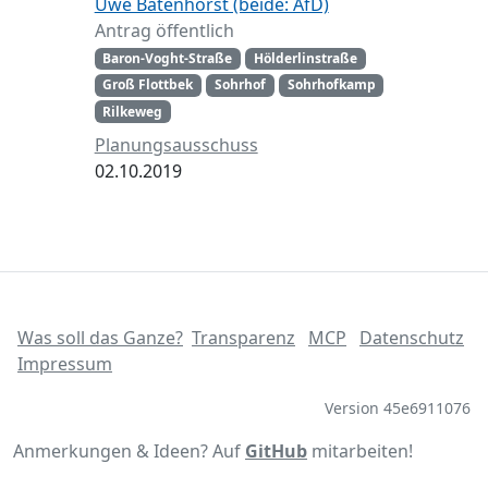
Uwe Batenhorst (beide: AfD)
Antrag öffentlich
Baron-Voght-Straße
Hölderlinstraße
Groß Flottbek
Sohrhof
Sohrhofkamp
Rilkeweg
Planungsausschuss
02.10.2019
Was soll das Ganze?
Transparenz
MCP
Datenschutz
Impressum
Version 45e6911076
Anmerkungen & Ideen? Auf
GitHub
mitarbeiten!