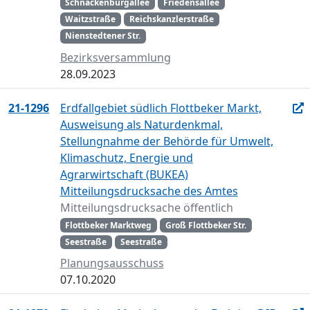
Schnackenburgallee
Friedensallee
Waitzstraße
Reichskanzlerstraße
Nienstedtener Str.
Bezirksversammlung
28.09.2023
21-1296
Erdfallgebiet südlich Flottbeker Markt,
Ausweisung als Naturdenkmal,
Stellungnahme der Behörde für Umwelt,
Klimaschutz, Energie und
Agrarwirtschaft (BUKEA)
Mitteilungsdrucksache des Amtes
Mitteilungsdrucksache öffentlich
Flottbeker Marktweg
Groß Flottbeker Str.
Seestraße
Seestraße
Planungsausschuss
07.10.2020