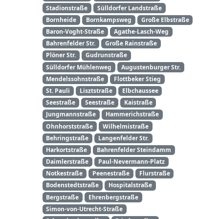
Stadionstraße
Sülldorfer Landstraße
Bornheide
Bornkampsweg
Große Elbstraße
Baron-Voght-Straße
Agathe-Lasch-Weg
Bahrenfelder Str.
Große Rainstraße
Plöner Str.
Gudrunstraße
Sülldorfer Mühlenweg
Augustenburger Str.
Mendelssohnstraße
Flottbeker Stieg
St. Pauli
Lisztstraße
Elbchaussee
Seestraße
Seestraße
Kaistraße
Jungmannstraße
Hammerichstraße
Ohnhorststraße
Wilhelmistraße
Behringstraße
Langenfelder Str.
Harkortstraße
Bahrenfelder Steindamm
Daimlerstraße
Paul-Nevermann-Platz
Notkestraße
Peenestraße
Flurstraße
Bodenstedtstraße
Hospitalstraße
Bergstraße
Ehrenbergstraße
Simon-von-Utrecht-Straße