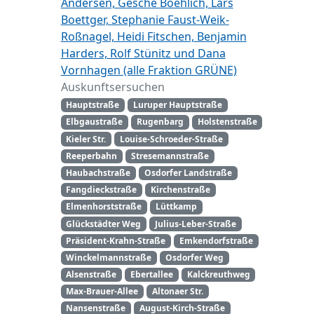
Andersen, Gesche Boehlich, Lars
Boettger, Stephanie Faust-Weik-
Roßnagel, Heidi Fitschen, Benjamin
Harders, Rolf Stünitz und Dana
Vornhagen (alle Fraktion GRÜNE)
Auskunftsersuchen
Hauptstraße
Luruper Hauptstraße
Elbgaustraße
Rugenbarg
Holstenstraße
Kieler Str.
Louise-Schroeder-Straße
Reeperbahn
Stresemannstraße
Haubachstraße
Osdorfer Landstraße
Fangdieckstraße
Kirchenstraße
Elmenhorststraße
Lüttkamp
Glückstädter Weg
Julius-Leber-Straße
Präsident-Krahn-Straße
Emkendorfstraße
Winckelmannstraße
Osdorfer Weg
Alsenstraße
Ebertallee
Kalckreuthweg
Max-Brauer-Allee
Altonaer Str.
Nansenstraße
August-Kirch-Straße