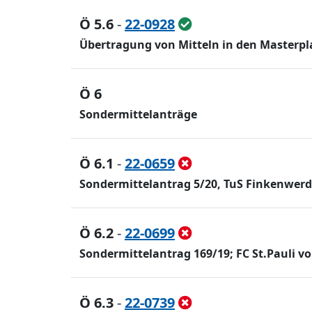
Ö 5.6
-
22-0928
Übertragung von Mitteln in den Masterpla
Ö 6
Sondermittelanträge
Ö 6.1
-
22-0659
Sondermittelantrag 5/20, TuS Finkenwerde
Ö 6.2
-
22-0699
Sondermittelantrag 169/19; FC St.Pauli vo
Ö 6.3
-
22-0739