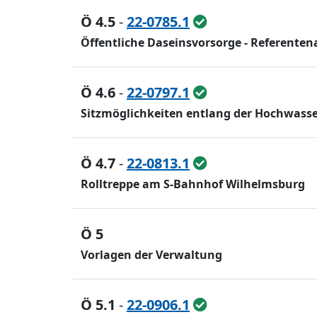
Ö 4.5
-
22-0785.1
Öffentliche Daseinsvorsorge - Referent
Ö 4.6
-
22-0797.1
Sitzmöglichkeiten entlang der Hochwass
Ö 4.7
-
22-0813.1
Rolltreppe am S-Bahnhof Wilhelmsburg
Ö 5
Vorlagen der Verwaltung
Ö 5.1
-
22-0906.1