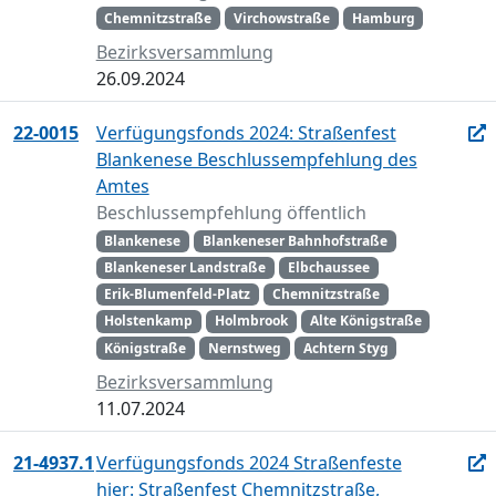
Chemnitzstraße
Virchowstraße
Hamburg
Bezirksversammlung
26.09.2024
22-0015
Verfügungsfonds 2024: Straßenfest
Blankenese Beschlussempfehlung des
Amtes
Beschlussempfehlung öffentlich
Blankenese
Blankeneser Bahnhofstraße
Blankeneser Landstraße
Elbchaussee
Erik-Blumenfeld-Platz
Chemnitzstraße
Holstenkamp
Holmbrook
Alte Königstraße
Königstraße
Nernstweg
Achtern Styg
Bezirksversammlung
11.07.2024
21-4937.1
Verfügungsfonds 2024 Straßenfeste
hier: Straßenfest Chemnitzstraße,