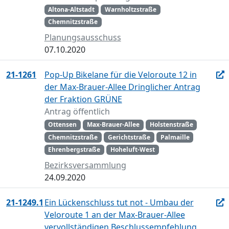
Altona-Altstadt
Warnholtzstraße
Chemnitzstraße
Planungsausschuss
07.10.2020
21-1261
Pop-Up Bikelane für die Veloroute 12 in
der Max-Brauer-Allee Dringlicher Antrag
der Fraktion GRÜNE
Antrag öffentlich
Ottensen
Max-Brauer-Allee
Holstenstraße
Chemnitzstraße
Gerichtstraße
Palmaille
Ehrenbergstraße
Hoheluft-West
Bezirksversammlung
24.09.2020
21-1249.1
Ein Lückenschluss tut not - Umbau der
Veloroute 1 an der Max-Brauer-Allee
vervollständigen Beschlussempfehlung