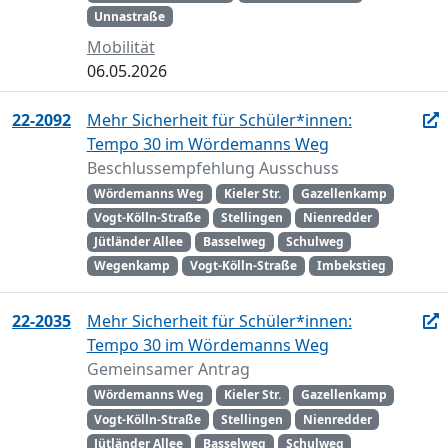
Unnastraße
Mobilität
06.05.2026
22-2092
Mehr Sicherheit für Schüler*innen:
Tempo 30 im Wördemanns Weg
Beschlussempfehlung Ausschuss
Wördemanns Weg
Kieler Str.
Gazellenkamp
Vogt-Kölln-Straße
Stellingen
Nienredder
Jütländer Allee
Basselweg
Schulweg
Wegenkamp
Vogt-Kölln-Straße
Imbekstieg
22-2035
Mehr Sicherheit für Schüler*innen:
Tempo 30 im Wördemanns Weg
Gemeinsamer Antrag
Wördemanns Weg
Kieler Str.
Gazellenkamp
Vogt-Kölln-Straße
Stellingen
Nienredder
Jütländer Allee
Basselweg
Schulweg