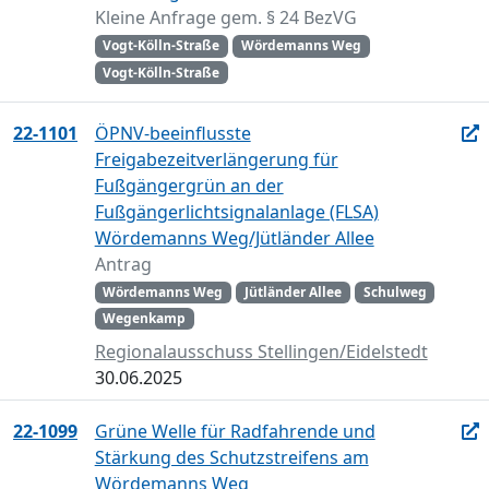
Kleine Anfrage gem. § 24 BezVG
Vogt-Kölln-Straße
Wördemanns Weg
Vogt-Kölln-Straße
22-1101
ÖPNV-beeinflusste
Freigabezeitverlängerung für
Fußgängergrün an der
Fußgängerlichtsignalanlage (FLSA)
Wördemanns Weg/Jütländer Allee
Antrag
Wördemanns Weg
Jütländer Allee
Schulweg
Wegenkamp
Regionalausschuss Stellingen/Eidelstedt
30.06.2025
22-1099
Grüne Welle für Radfahrende und
Stärkung des Schutzstreifens am
Wördemanns Weg