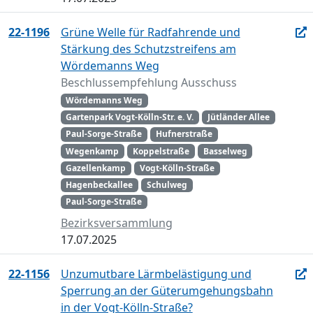
22-1196
Grüne Welle für Radfahrende und
Stärkung des Schutzstreifens am
Wördemanns Weg
Beschlussempfehlung Ausschuss
Wördemanns Weg
Gartenpark Vogt-Kölln-Str. e. V.
Jütländer Allee
Paul-Sorge-Straße
Hufnerstraße
Wegenkamp
Koppelstraße
Basselweg
Gazellenkamp
Vogt-Kölln-Straße
Hagenbeckallee
Schulweg
Paul-Sorge-Straße
Bezirksversammlung
17.07.2025
22-1156
Unzumutbare Lärmbelästigung und
Sperrung an der Güterumgehungsbahn
in der Vogt-Kölln-Straße?