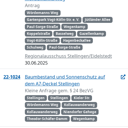
Antrag
Wördemanns Weg
Gartenpark Vogt-Kölln-Str. e. V.
Jütländer Allee
Paul-Sorge-Straße
Wegenkamp
Koppelstraße
Basselweg
Gazellenkamp
Vogt-Kölln-Straße
Hagenbeckallee
Schulweg
Paul-Sorge-Straße
Regionalausschuss Stellingen/Eidelstedt
30.06.2025
22-1024
Baumbestand und Sonnenschutz auf
dem A7-Deckel Stellingen
Kleine Anfrage gem. § 24 BezVG
Stellingen
Stellingen
Kieler Str.
Wördemanns Weg
Kollauwanderweg
Kollauwanderweg
Niendorfer Gehege
Theodor-Schäfer-Damm
Wegenkamp