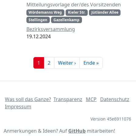
Mitteilungsvorlage der/des Vorsitzenden
Wördemanns Weg
Kieler Str.
Jütländer Allee
Stellingen
Gazellenkamp
Bezirksversammlung
19.12.2024
1
2
Weiter ›
Ende »
Was soll das Ganze?
Transparenz
MCP
Datenschutz
Impressum
Version 45e6911076
Anmerkungen & Ideen? Auf
GitHub
mitarbeiten!