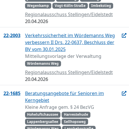
Wegenkamp
Vogt-Kölln-Straße
Imbekstieg
Regionalausschuss Stellingen/Eidelstedt
20.04.2026
22-2003
Verkehrssicherheit im Wördemanns Weg
verbessern II Drs. 22-0637, Beschluss der
BV vom 30.01.2025
Mitteilungsvorlage der Verwaltung
Wördemanns Weg
Regionalausschuss Stellingen/Eidelstedt
20.04.2026
22-1685
Beratungsangebote für Senioren im
Kerngebiet
Kleine Anfrage gem. § 24 BezVG
Hoheluftchaussee
Harvestehude
Lappenbergsallee
Sellhopsweg
Wördemanns Weg
Langbehnstraße