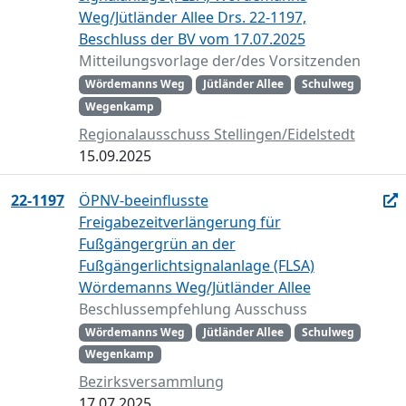
Weg/Jütländer Allee Drs. 22-1197,
Beschluss der BV vom 17.07.2025
Mitteilungsvorlage der/des Vorsitzenden
Wördemanns Weg
Jütländer Allee
Schulweg
Wegenkamp
Regionalausschuss Stellingen/Eidelstedt
15.09.2025
22-1197
ÖPNV-beeinflusste
Freigabezeitverlängerung für
Fußgängergrün an der
Fußgängerlichtsignalanlage (FLSA)
Wördemanns Weg/Jütländer Allee
Beschlussempfehlung Ausschuss
Wördemanns Weg
Jütländer Allee
Schulweg
Wegenkamp
Bezirksversammlung
17.07.2025