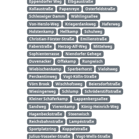
Eppendorfer Weg
Elbgaustraße
Kollaustraße
Papenreye
Osterfeldstraße
Schleswiger Damm
Wählingsallee
Von-Herslo-Weg
Kriegerdankweg
Haferweg
Holstenkamp
Hellkamp
Schulweg
Christian-Förster-Straße
Emilienstraße
Faberstraße
Herzog-Alf-Weg
Mittelweg
Sophienterrasse
Niendorfer Gehege
Duvenacker
Offakamp
Rungwisch
Wiebischenkamp
Sperberhorst
Vielohweg
Perckentinweg
Vogt-Kölln-Straße
Vörn Brook
Wischhofsweg
Beiersdorfstraße
Wiesingerweg
Schlump
Schröderstiftstraße
Kleiner Schäferkamp
Lappenbergsallee
Sandweg
Vierenkamp
König-Heinrich-Weg
Hagenbeckstraße
Steenwisch
Reichsbahnstraße
Lampéstraße
Sportplatzring
Koppelstraße
Julius-Vosseler-Straße
Vogt-Wells-Straße