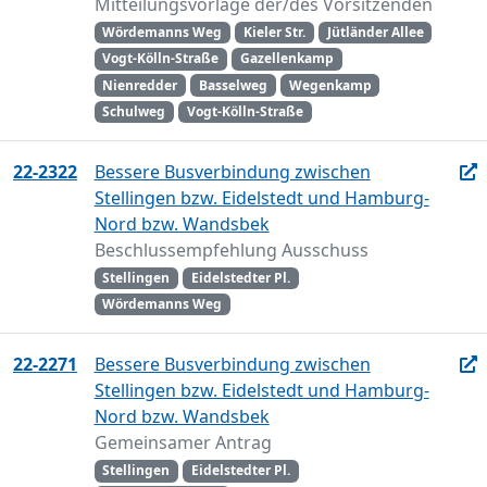
Mitteilungsvorlage der/des Vorsitzenden
Wördemanns Weg
Kieler Str.
Jütländer Allee
Vogt-Kölln-Straße
Gazellenkamp
Nienredder
Basselweg
Wegenkamp
Schulweg
Vogt-Kölln-Straße
22-2322
Bessere Busverbindung zwischen
Stellingen bzw. Eidelstedt und Hamburg-
Nord bzw. Wandsbek
Beschlussempfehlung Ausschuss
Stellingen
Eidelstedter Pl.
Wördemanns Weg
22-2271
Bessere Busverbindung zwischen
Stellingen bzw. Eidelstedt und Hamburg-
Nord bzw. Wandsbek
Gemeinsamer Antrag
Stellingen
Eidelstedter Pl.