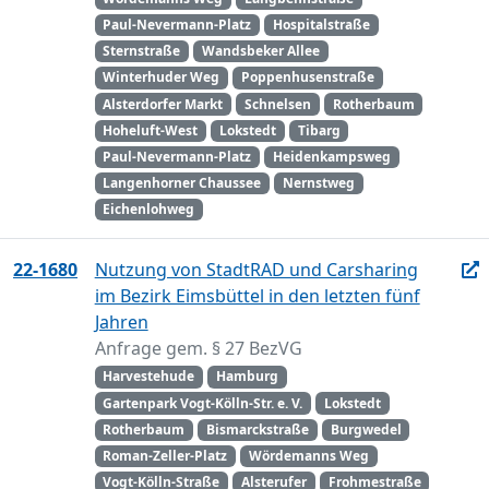
Paul-Nevermann-Platz
Hospitalstraße
Sternstraße
Wandsbeker Allee
Winterhuder Weg
Poppenhusenstraße
Alsterdorfer Markt
Schnelsen
Rotherbaum
Hoheluft-West
Lokstedt
Tibarg
Paul-Nevermann-Platz
Heidenkampsweg
Langenhorner Chaussee
Nernstweg
Eichenlohweg
22-1680
Nutzung von StadtRAD und Carsharing
im Bezirk Eimsbüttel in den letzten fünf
Jahren
Anfrage gem. § 27 BezVG
Harvestehude
Hamburg
Gartenpark Vogt-Kölln-Str. e. V.
Lokstedt
Rotherbaum
Bismarckstraße
Burgwedel
Roman-Zeller-Platz
Wördemanns Weg
Vogt-Kölln-Straße
Alsterufer
Frohmestraße