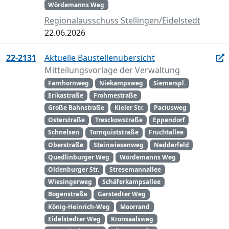
Wördemanns Weg
Regionalausschuss Stellingen/Eidelstedt
22.06.2026
22-2131
Aktuelle Baustellenübersicht
Mitteilungsvorlage der Verwaltung
Farnhornweg
Niekampsweg
Siemerspl.
Erikastraße
Frohmestraße
Große Bahnstraße
Kieler Str.
Paciusweg
Osterstraße
Tresckowstraße
Eppendorf
Schnelsen
Tornquiststraße
Fruchtallee
Oberstraße
Steinwiesenweg
Nedderfeld
Quedlinburger Weg
Wördemanns Weg
Oldenburger Str.
Stresemannallee
Wiesingerweg
Schäferkampsallee
Bogenstraße
Garstedter Weg
König-Heinrich-Weg
Moorrand
Eidelstedter Weg
Kronsaalsweg