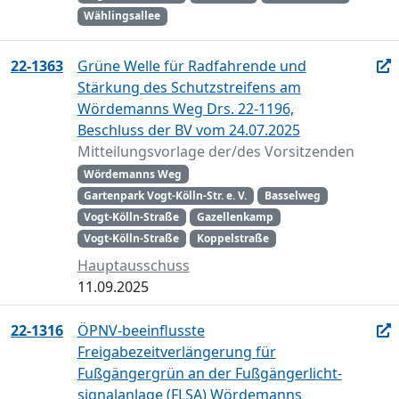
Wählingsallee
22-1363
Grüne Welle für Radfahrende und
Stärkung des Schutzstreifens am
Wördemanns Weg Drs. 22-1196,
Beschluss der BV vom 24.07.2025
Mitteilungsvorlage der/des Vorsitzenden
Wördemanns Weg
Gartenpark Vogt-Kölln-Str. e. V.
Basselweg
Vogt-Kölln-Straße
Gazellenkamp
Vogt-Kölln-Straße
Koppelstraße
Hauptausschuss
11.09.2025
22-1316
ÖPNV-beeinflusste
Freigabezeitverlängerung für
Fußgängergrün an der Fußgängerlicht-
signalanlage (FLSA) Wördemanns