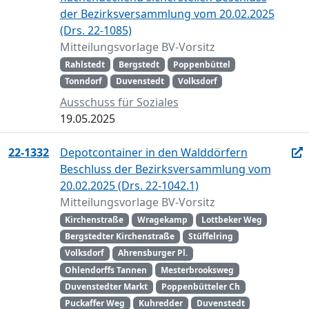
der Bezirksversammlung vom 20.02.2025
(Drs. 22-1085)
Mitteilungsvorlage BV-Vorsitz
Rahlstedt
Bergstedt
Poppenbüttel
Tonndorf
Duvenstedt
Volksdorf
Ausschuss für Soziales
19.05.2025
22-1332
Depotcontainer in den Walddörfern
Beschluss der Bezirksversammlung vom
20.02.2025 (Drs. 22-1042.1)
Mitteilungsvorlage BV-Vorsitz
Kirchenstraße
Wragekamp
Lottbeker Weg
Bergstedter Kirchenstraße
Stüffelring
Volksdorf
Ahrensburger Pl.
Ohlendorffs Tannen
Mesterbrooksweg
Duvenstedter Markt
Poppenbütteler Ch
Puckaffer Weg
Kuhredder
Duvenstedt