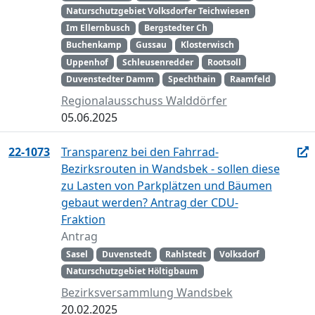
Naturschutzgebiet Volksdorfer Teichwiesen
Im Ellernbusch
Bergstedter Ch
Buchenkamp
Gussau
Klosterwisch
Uppenhof
Schleusenredder
Rootsoll
Duvenstedter Damm
Spechthain
Raamfeld
Regionalausschuss Walddörfer
05.06.2025
22-1073
Transparenz bei den Fahrrad-
Bezirksrouten in Wandsbek - sollen diese
zu Lasten von Parkplätzen und Bäumen
gebaut werden? Antrag der CDU-
Fraktion
Antrag
Sasel
Duvenstedt
Rahlstedt
Volksdorf
Naturschutzgebiet Höltigbaum
Bezirksversammlung Wandsbek
20.02.2025