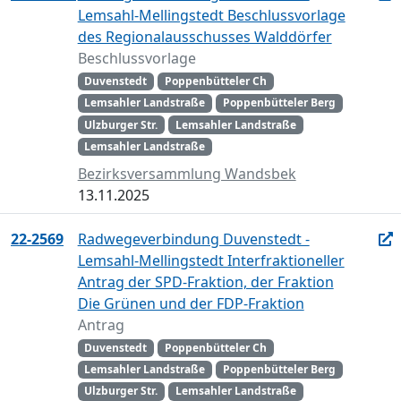
Lemsahl-Mellingstedt Beschlussvorlage
des Regionalausschusses Walddörfer
Beschlussvorlage
Duvenstedt
Poppenbütteler Ch
Lemsahler Landstraße
Poppenbütteler Berg
Ulzburger Str.
Lemsahler Landstraße
Lemsahler Landstraße
Bezirksversammlung Wandsbek
13.11.2025
22-2569
Radwegeverbindung Duvenstedt -
Lemsahl-Mellingstedt Interfraktioneller
Antrag der SPD-Fraktion, der Fraktion
Die Grünen und der FDP-Fraktion
Antrag
Duvenstedt
Poppenbütteler Ch
Lemsahler Landstraße
Poppenbütteler Berg
Ulzburger Str.
Lemsahler Landstraße