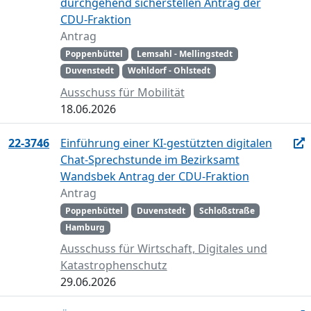
durchgehend sicherstellen Antrag der
CDU-Fraktion
Antrag
Poppenbüttel
Lemsahl - Mellingstedt
Duvenstedt
Wohldorf - Ohlstedt
Ausschuss für Mobilität
18.06.2026
22-3746
Einführung einer KI-gestützten digitalen
Chat-Sprechstunde im Bezirksamt
Wandsbek Antrag der CDU-Fraktion
Antrag
Poppenbüttel
Duvenstedt
Schloßstraße
Hamburg
Ausschuss für Wirtschaft, Digitales und
Katastrophenschutz
29.06.2026