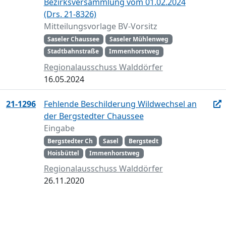
Bezirksversammlung vom 01.02.2024
(Drs. 21-8326)
Mitteilungsvorlage BV-Vorsitz
Saseler Chaussee
Saseler Mühlenweg
Stadtbahnstraße
Immenhorstweg
Regionalausschuss Walddörfer
16.05.2024
21-1296
Fehlende Beschilderung Wildwechsel an
der Bergstedter Chaussee
Eingabe
Bergstedter Ch
Sasel
Bergstedt
Hoisbüttel
Immenhorstweg
Regionalausschuss Walddörfer
26.11.2020