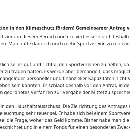
stition in den Klimaschutz fördern! Gemeinsamer Antrag
ieeffizienz in diesem Bereich noch zu verbessern und deshal
chten. Man hoffe dadurch noch mehr Sportvereine zu motivi
ich sei es gut und richtig, den Sportvereinen zu helfen, da
er zu tragen hätten. Es werde aber bemängelt, dass möglic
angelnder personeller und finanzieller Kapazitäten nicht 
geben sein könnten. Er schlägt deshalb vor, den Antrag in d
n geordnetes Verfahren zur Vergabe der Mittel zu spreche
 den Haushaltsausschuss. Die Zielrichtung des Antrages sei
eleuchtung sehr teuer sei. Er habe sich bei einem Sportver
sei die Frage, woher das Geld komme. Bisher habe man die
geschichtet und in einem Fonds für einen besonderen Zweck