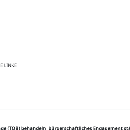
IE LINKE
elange (TÖB) behandeln  bürgerschaftliches Engagement