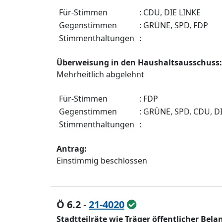
Fü
r-Stimmen
: CDU, DIE LINKE
Gegenstimmen
: GRÜ
NE, SPD
, FDP
Stimmenthaltungen
:
Ü
berweisung in den Haushaltsausschuss
:
Mehrheitlich abgelehnt
Fü
r-Stimmen
: FDP
Gegenstimmen
: GRÜ
NE, SPD
, CDU, D
Stimmenthaltungen
:
Antrag:
Einstimmig beschlossen
Ö 6.2
-
21-4020
Stadtteilräte wie Träger öffentlicher B