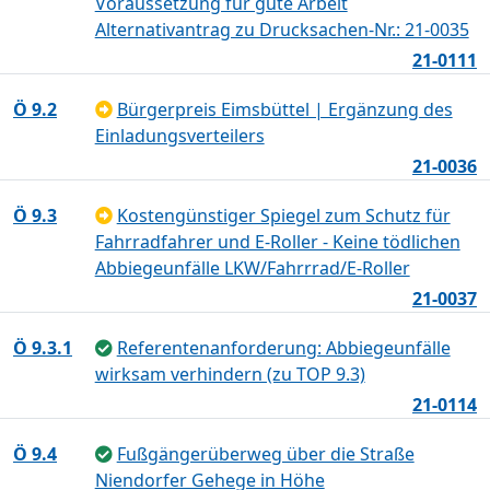
Voraussetzung für gute Arbeit
Alternativantrag zu Drucksachen-Nr.: 21-0035
21-0111
Ö 9.2
Bürgerpreis Eimsbüttel | Ergänzung des
Einladungsverteilers
21-0036
Ö 9.3
Kostengünstiger Spiegel zum Schutz für
Fahrradfahrer und E-Roller - Keine tödlichen
Abbiegeunfälle LKW/Fahrrrad/E-Roller
21-0037
Ö 9.3.1
Referentenanforderung: Abbiegeunfälle
wirksam verhindern (zu TOP 9.3)
21-0114
Ö 9.4
Fußgängerüberweg über die Straße
Niendorfer Gehege in Höhe