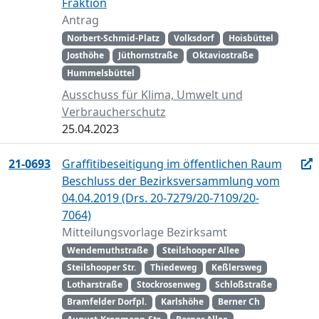
Fraktion
Antrag
Norbert-Schmid-Platz
Volksdorf
Hoisbüttel
Josthöhe
Jüthornstraße
Oktaviostraße
Hummelsbüttel
Ausschuss für Klima, Umwelt und
Verbraucherschutz
25.04.2023
21-0693
Graffitibeseitigung im öffentlichen Raum
Beschluss der Bezirksversammlung vom
04.04.2019 (Drs. 20-7279/20-7109/20-
7064)
Mitteilungsvorlage Bezirksamt
Wendemuthstraße
Steilshooper Allee
Steilshooper Str.
Thiedeweg
Keßlersweg
Lotharstraße
Stockrosenweg
Schloßstraße
Bramfelder Dorfpl.
Karlshöhe
Berner Ch