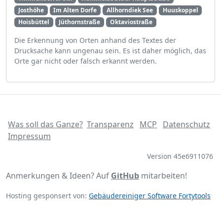
Josthöhe
Im Alten Dorfe
Allhorndiek See
Huuskoppel
Hoisbüttel
Jüthornstraße
Oktaviostraße
Die Erkennung von Orten anhand des Textes der
Drucksache kann ungenau sein. Es ist daher möglich, das
Orte gar nicht oder falsch erkannt werden.
Was soll das Ganze?
Transparenz
MCP
Datenschutz
Impressum
Version 45e6911076
Anmerkungen & Ideen? Auf
GitHub
mitarbeiten!
Hosting gesponsert von:
Gebäudereiniger Software Fortytools