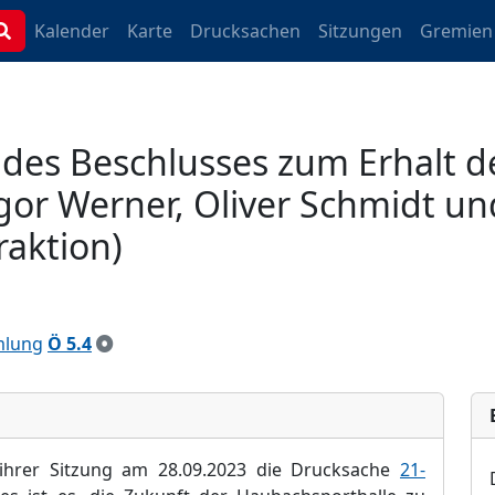
Kalender
Karte
Drucksachen
Sitzungen
Gremien
des Beschlusses zum Erhalt d
gor Werner, Oliver Schmidt und
raktion)
mlung
Ö 5.4
 ihrer Sitzung am 28.09.2023 die Drucksache
21-