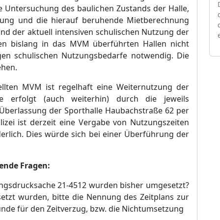
te Untersuchung des baulichen Zustands der Halle,
nung und die hierauf beruhende Mietberechnung
nd der aktuell intensiven schulischen Nutzung der
den bislang in das MVM ü
berfü
hrten Hallen nicht
igen schulischen Nutzungsbedarfe notwendig. Die
ehen.
llten MVM ist regelhaft eine Weiternutzung der
be erfolgt (auch weiterhin) durch di
e jeweils
 Ü
berlassung der Sporthalle Haubachstraß
e 62 per
izei ist derzeit eine Vergabe von Nutzungszeiten
erlich. Dies wü
rde sich bei ein
e
r Ü
berfü
hrung der
gende Fragen:
ungsdrucksache 21-4512
wurden bisher umgesetzt?
tzt wurden, bitte die Nennung des Zeitpla
ns zur
ü
nde fü
r den Zeitverzug, bzw. die Nichtumsetzung