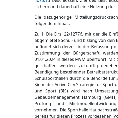
4075.1
B beschlossen. Ziel des Beschlus
sichern und dauerhaft eine Nutzung durch
Die dazugehö
rige Mitteilungsdrucksach
folgendem Inhalt:
Zu 1: Die Drs. 22/12776, mit der die Einf
abgemietete Schul- und bislang von den 
befindet sich derzeit in der Befassung
Zustimmung der Bü
rgerschaft
w
erde
01.01.2024 in dieses MVM ü
berfü
hrt. Mit
geschaffen werden, zukü
nftig gegeben
Beendigung bestehender Betreiber
s
truk
Schulsporthallen durch die Behö
rde fü
r 
Sinne der Active City Strategie fü
r Sport 
und Sport (BIS) wird
n
ach Umsetzung
Gebä
udemanagement Hamburg (GMH) u
Prü
fung und Mietmodellentwicklun
vornehmen. Die Sporthalle Haubachstraß
bereits fü
r diesen Prozess vorgesehen. V