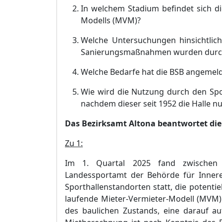
In welchem Stadium befindet sich d
Modells (MVM)?
Welche Untersuchungen hinsichtlic
Sanierungsmaß
nahmen wurden durch
Welche Bedarfe hat die BSB angemel
Wie wird die Nutzung durch den Spor
nachdem dieser seit 1952 die Halle n
Das Bezirksamt Altona beantwortet die 
Zu 1:
Im 1. Quartal 2025 fand zwischen 
Landessportamt der Behö
rde fü
r Inner
Sporthallens
tandorten statt, die potentiel
laufende Mieter-Vermieter-Modell (MVM)
des baulichen Zustands, eine darauf a