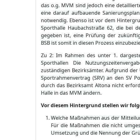
das o.g. MVM sind jedoch eine detaillier
eine darauf aufbauende Sanierun
g
spla
notwendig. Ebenso ist vor dem Hintergru
Sporthalle Haubachstraß
e 62, die bei 
gegeben ist, eine Prü
fung der z
u
kü
nft
BSB ist somit in diesen Prozess einzubezi
Zu 2: Im Rahmen des unter 1. dargeste
Sporthallen Die Nutzungszeitenverga
zustä
ndigen Bezirksä
mter. Aufgrund der
Sportrahmenvertrag (SRV) an den SV Pol
durch das Bezirksamt Altona nicht erford
Halle in das MVM ä
ndern.
Vor diesem Hintergrund stellen wir fol
Welche Maß
nahmen aus der Mitteil
Fü
r die Maß
nahmen die nicht umgese
Umsetzung und die Nennung der Gr