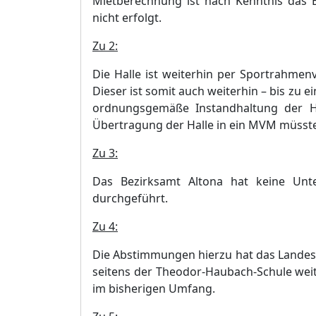
Mietb
e
rechnung ist nach Kenntnis das 
nicht erfolgt.
Zu 2:
Die Halle ist weiterhin per Sportrahmenv
Dieser ist somit auch weiterhin
–
bis zu e
ordnungsgemäß
e Instandhaltung der H
Ü
bertragung der Halle in ein MVM mü
sst
Zu 3:
Das Bezirksamt Altona hat
keine Unt
durchgefü
hrt.
Zu 4:
Die Abstimmungen hierzu hat das Lande
seitens der Theodor-Haubach-Schule weit
im bi
sherigen Umfang.