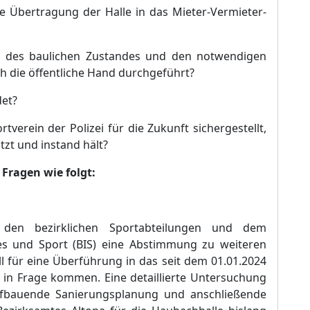
ie Ü
bertragung der Halle in das Mieter-Vermieter-
h des baulichen Zustandes und
den notwendigen
 die ö
ffentliche Hand durchgefü
hrt?
det?
tverein der Polizei fü
r die Zukunft sichergestellt,
u
tzt und instand hä
lt?
Fragen wie folgt:
den bezirklichen Sportabteilungen und dem
es und Sport (BIS) eine Abstimmung zu weiteren
l fü
r eine Ü
berfü
hrung in das seit dem 01.01.2024
 in Frage kommen. Eine detaillierte Untersuchung
ufbauende Sanierungsplanung und anschließ
ende