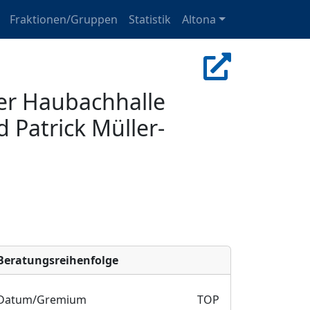
Fraktionen/Gruppen
Statistik
Altona
er Haubachhalle
 Patrick Müller-
Bera­tungs­reihen­folge
Datum/Gremium
TOP