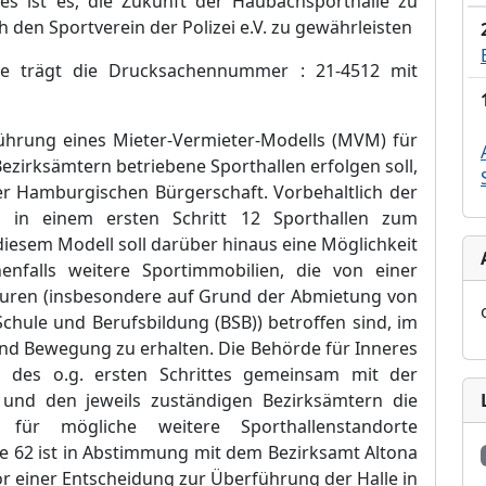
ses ist es, die Zukunft der Haubachsporthal
le zu
 den Sportverein der Polizei e.V. zu gewä
hrleisten
e trä
gt die Drucksachennummer : 21-4512 mit
ü
hrung eines Mieter-Vermieter-Modells (MVM) fü
r
Bezirksä
mtern betriebene Sporthallen erfolgen soll,
 der Hamburgischen Bü
rgerschaft. Vorbehaltlich der
n in einem ersten Schritt 12 Sporthallen zum
 diesem Modell soll darü
ber hinaus eine Mö
glichkeit
enfalls weitere Sportimmobilien, die von einer
turen (insbesondere auf Grund der Abmietung von
Schule und Berufsbildung (BSB)) betroffen sind, im
und Bewegung zu erhalten. Die Behö
rde fü
r Inneres
 des o.g. ersten Schrittes gemeinsam mit der
nd den jeweils zustä
ndigen Bezirksä
mtern die
g fü
r mö
gliche weitere Sporthallenstandorte
e 62
i
st in Abstimmung mit dem Bezirksamt Altona
or einer Entscheidung zur Ü
berfü
hrung der Halle in