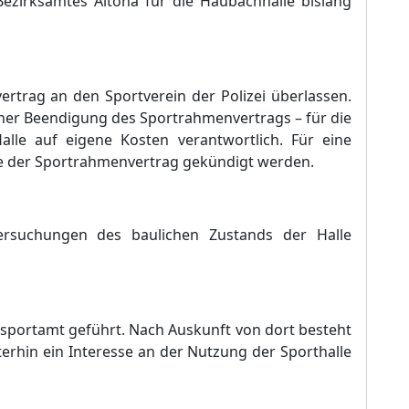
Bezirksamtes Altona fü
r die Haubachhalle bislang
ertrag an den Sportverein der Polizei ü
berlassen.
iner Beendigung des Sportrahmenvertrags
–
fü
r die
alle auf eigene Kosten verantwortlich. Fü
r eine
e der Sportrahmenvertrag gekü
ndigt werden.
ersuchungen des baulichen Zustands der Halle
ssportamt gefü
hrt. Nach Auskunft von dort besteht
erhin ein Interesse an der Nutzung der Sporthalle