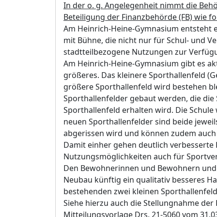
In der o. g. Angelegenheit nimmt die Beh
Beteiligung der Finanzbehörde (FB) wie fol
Am Heinrich-Heine-Gymnasium
entsteht e
mit Bühne, die nicht nur für Schul- und V
stadtteilbezogene Nutzungen zur Verfügu
Am Heinrich-Heine-Gymnasium gibt es aktue
größeres. Das kleinere Sporthallenfeld (
größere Sporthallenfeld wird bestehen bl
Sporthallenfelder gebaut werden, die di
Sporthallenfeld erhalten wird. Die Schule
neuen Sporthallenfelder sind beide jeweils
abgerissen wird und können zudem auch 
Damit einher gehen deutlich verbesserte
Nutzungsmöglichkeiten auch für Sportver
Den Bewohnerinnen und Bewohnern und Ve
Neubau künftig ein qualitativ besseres H
bestehenden zwei kleinen Sporthallenfeld
Siehe hierzu auch die Stellungnahme der 
Mitteilungsvorlage Drs. 21-5060 vom 31.0