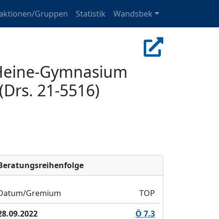
raktionen/Gruppen
Statistik
Wandsbek
h-Heine-Gymnasium
Drs. 21-5516)
Bera­tungs­reihen­folge
Datum/Gremium
TOP
28.09.2022
Ö 7.3