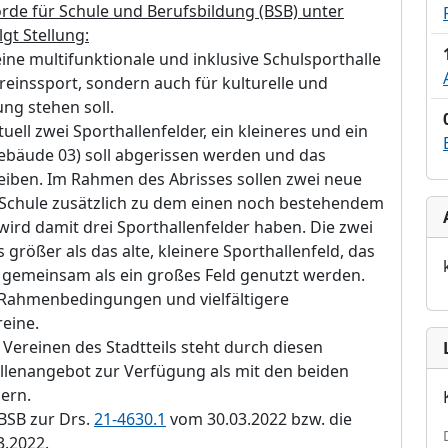
örde für Schule und Berufsbildung (BSB) unter
gt Stellung:
ine multifunktionale und inklusive Schulsporthalle
ereinssport, sondern auch für kulturelle und
ng stehen soll.
ll zwei Sporthallenfelder, ein kleineres und ein
Gebäude 03) soll abgerissen werden und das
eiben. Im Rahmen des Abrisses sollen zwei neue
e Schule zusätzlich zu dem einen noch bestehendem
 wird damit drei Sporthallenfelder haben. Die zwei
 größer als das alte, kleinere Sporthallenfeld, das
gemeinsam als ein großes Feld genutzt werden.
 Rahmenbedingungen und vielfältigere
eine.
reinen des Stadtteils steht durch diesen
allenangebot zur Verfügung als mit den beiden
ern.
BSB zur Drs.
21-4630.1
vom 30.03.2022 bzw. die
3.2022.