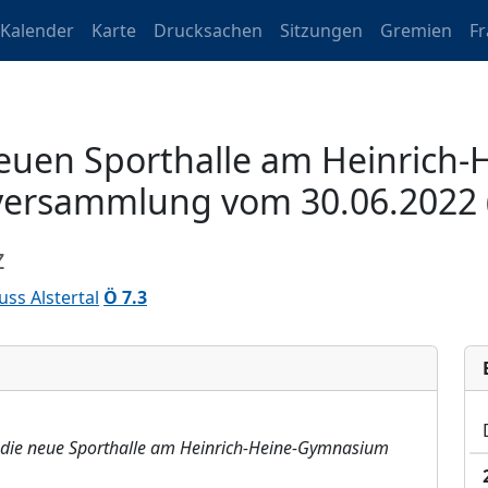
Kalender
Karte
Drucksachen
Sitzungen
Gremien
F
 neuen Sporthalle am Heinric
versammlung vom 30.06.2022 (
z
ss Alstertal
Ö 7.3
b die neue Sporthalle am Heinrich-Heine-Gymnasium