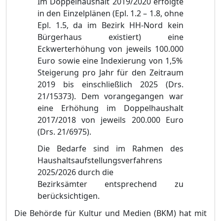
Im Doppelhaushalt 2019/2020 erfolgte
in den Einzelplä
nen (Epl. 1.2
–
1.8, ohne
Epl. 1.5, da im Bezirk HH-Nord kein
Bü
rgerhaus existiert) eine
Eckwerterhö
hung von jeweils 100.000
Euro
sowie eine Indexierung von 1,5%
Steigerung pro Jahr fü
r den Zeitrau
m
2019 bis einschließ
lich 2025 (Drs.
21/15373). Dem vorangegangen war
eine Erhö
hung im Doppelhaushalt
2017/2018 von jeweils 200.000
Euro
(Drs. 21/6975).
Die Bedarfe sind im Rahmen des
Haushaltsaufstellungsverfahrens
2025/2026 durch die
Bezirksä
mter entspr
echend zu
berü
cksichtigen.
Die Behö
rde fü
r Kultur und Medien (BKM) hat mit