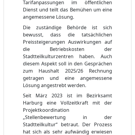
Tarifanpassungen im ö
ffentlichen
Dienst und teilt das
Bemü
hen um eine
angemessene Lö
sung.
Die zustä
ndige Behö
rde ist sich
bewusst, dass die tatsä
chlichen
Preissteigerungen Auswirkungen auf
die Betriebskosten der
Stadtteilkulturzentren haben. Auch
diesem Aspekt soll in den Gesprä
chen
zum Haushalt 2025/26 Rech
nung
getragen und eine angemessene
Lö
sung angestrebt werden.
Seit Mä
rz 2023 ist im Bezirksamt
Harburg eine Vollzeitkraft mit der
Projektkoordination
„
Stellenbewertung in der
Stadtteilkultur“
betraut. Der Prozess
hat sich als sehr aufwä
ndig erwiesen