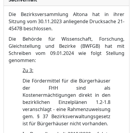
Die Bezirksversammlung Altona hat in ihrer
Sitzung vom 30.11.2023 anliegende Drucksache 21-
4547B beschlossen.
Die Behö
rde fü
r Wissenschaft, Forschung,
Gleichstellung und Bezirke (BWFGB) hat mit
Schreiben vom 09.01.2024 wie fol
gt Stellung
genommen:
Z
u 3:
Die Fö
rdermittel fü
r die Bü
rgerhä
user
der FHH sind als
Kostenermä
chtigungen direkt in den
bezirklichen Einzelplä
nen 1.2-1.8
veranschlagt - eine Rahmenzuweisung
gem. §
37 Bezirksverwaltungsgesetz
ist fü
r Bü
rgerhä
user nicht vorha
nden.