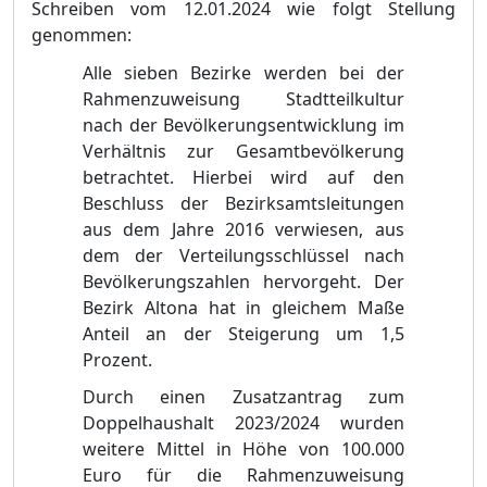
Schreiben vom 12.01.2024 wie folgt Stellung
genommen:
Alle sieben Bezirke werden bei der
Rahmenzuweisung Stadtteilkultur
nach der Bevö
lkerungsentwicklung im
Verhä
ltnis zur Gesamtb
evö
lkerung
betrachtet. Hierbei wird auf den
Beschluss der Bezirksamtsleitungen
aus dem Jahre 2016 verwiesen, aus
dem der Verteilungsschlü
ssel nach
Bevö
lkerungszahlen hervorgeht. Der
Bezirk Altona hat in gleichem Maß
e
Anteil an der Steigerung um 1,5
Prozen
t
.
Durch einen Zusatzantrag zum
Doppelhaushalt 2023/2024 wurden
weitere Mittel in Hö
he von 100.000
Euro fü
r die Rahmenzuweisung