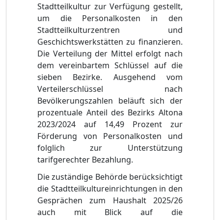
Stadtteilkultur zur Verfü
gung gestellt,
um die Personalkosten in den
Stadtteilkulturzentren und
Geschichtswerkstä
tten zu finanzi
eren.
Die Verteilung der Mittel erfolgt nach
dem vereinbartem Schlü
ssel auf die
sieben Bezirke. Ausgehend vom
Verteilerschlü
ssel nach
Bevö
lkerungszahlen belä
uft sich der
prozentuale Anteil des Bezirks Altona
2023/2024 auf 14,49 Prozent zur
Fö
rderung von P
e
rsonalkosten und
folglich zur Unterstü
tzung
tarifgerechter Bezahlung.
Die zustä
ndige Behö
rde berü
cksichtigt
die Stadtteilkultureinrichtungen in den
Gesprä
chen zum Haushalt 2025/26
auch mit Blick auf die