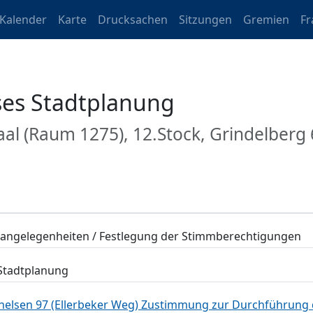
Kalender
Karte
Drucksachen
Sitzungen
Gremien
Fr
ses Stadtplanung
Saal (Raum 1275), 12.Stock, Grindelber
angelegenheiten / Festlegung der Stimmberechtigungen
Stadtplanung
elsen 97 (Ellerbeker Weg) Zustimmung zur Durchführung 