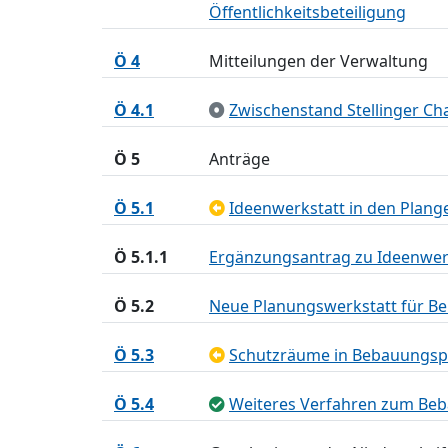
Öffentlichkeitsbeteiligung
Ö 4
Mitteilungen der Verwaltung
Ö 4.1
Zwischenstand Stellinger Cha
Ö 5
Anträge
Ö 5.1
Ideenwerkstatt in den Plang
Ö 5.1.1
Ergänzungsantrag zu Ideenwerk
Ö 5.2
Neue Planungswerkstatt für Be
Ö 5.3
Schutzräume in Bebauungspl
Ö 5.4
Weiteres Verfahren zum Beb