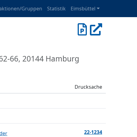
aktionen/Gruppen
Statistik
Eimsbüttel
g 62-66, 20144 Hamburg
Drucksache
22-1234
der