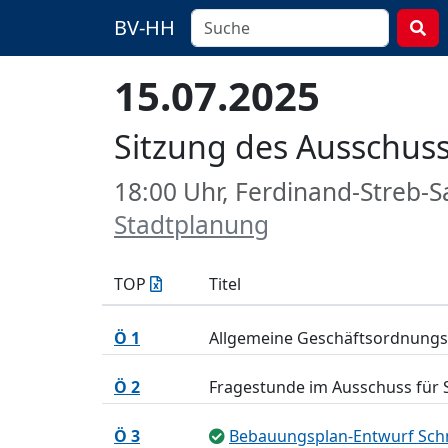
BV-HH
15.07.2025
Sitzung des Ausschus
18:00 Uhr, Ferdinand-Streb-
Stadtplanung
TOP
Titel
Ö 1
Allgemeine Geschäftsordnungs
Ö 2
Fragestunde im Ausschuss für 
Ö 3
Bebauungsplan-Entwurf Schn