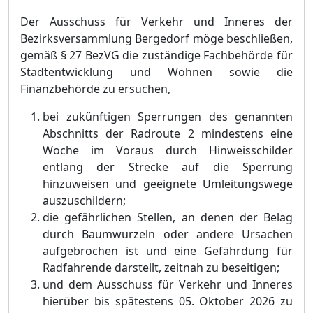
Der Ausschuss fü
r Verkehr und Inneres der
Bezirksversammlung Bergedorf mö
ge beschließ
en,
gemäß
§
27 BezVG die zustä
ndige Fachbehö
rde fü
r
Stadtentwicklung und Wohnen sowie die
Finanzbehö
rde zu ersuchen,
bei zukü
nftigen Sperrungen des genannten
Abschnitts der Radroute 2 mindestens eine
Woche im Voraus durch Hinweisschilder
entlang der Strecke auf die Sperrung
hinzuweisen und geeignete Umleitungswege
auszuschildern;
die gefä
hrlichen Stellen, an denen der Belag
d
urch Baumwurzeln oder andere Ursachen
aufgebrochen ist und eine Gefä
hrdung fü
r
Radfahrende darstellt, zeitnah zu beseitigen;
und dem Ausschuss fü
r Verkehr und Inneres
hierü
ber bis spä
testens 05. Oktober 2026 zu