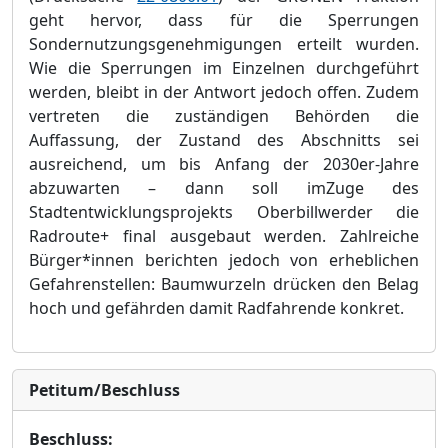
geht hervor, dass fü
r die Sperrungen
Sondernutzungsgenehmigungen erteilt
wurden.
Wie die Sperrungen im Einzelnen durchgefü
hrt
werden, bleibt in der Antwort jedoch offen. Zudem
vertreten die zustä
ndigen Behö
rden die
Auffassung, der Zustand des Abschnitts sei
ausreichend, um bis Anfang der 2030er-Jahre
abzuwarten
–
dann soll im
Zuge des
Stadtentwicklungsprojekts Oberbillwerder die
Radroute+ final ausgebaut werden. Zahlreiche
Bü
rger*innen berichten jedoch von erheblichen
Gefahrenstellen: Baumwurzeln drü
cken den Belag
hoch und gefä
hrden damit Radfahrende konkret.
Petitum/Beschluss
Beschluss: