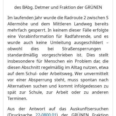
des BAbg.
Detmer und Fraktion der GRÜ
NEN
Im laufenden Jahr wurde die Radroute 2 zwischen S
Allermö
he und dem Mittleren Landweg bereits
mehrfach gesperrt. In keinem dieser Fä
lle erfolgte
eine Vorabinformation fü
r Radfahrende, und es
wurde auch keine Umleitung ausgeschildert
–
obwohl dies bei Stra
ß
ensperrungen
standardmäß
ig vorgeschrieben ist. Dies stellt
insbesondere fü
r Menschen ein Problem dar, die
diesen Abschnitt regelmäß
ig im Alltag nutzen, etwa
auf dem Schul- oder Arbeitsweg. Wer unvermittelt
vor einer Absperrung steht, muss spontan nach
Alt
e
rnativen suchen und kommt infolgedessen zu
spä
t zur Schule, zur Arbeit oder zu anderen
Terminen.
Aus der Antwort auf das Auskunftsersuchen
(Drucksache
22-0800.01
) der GRÜ
NEN Fraktion