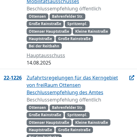
Mobilitätsausschusses
Beschlussempfehlung öffentlich
Ottensen
Bahrenfelder Str.
Große Rainstraße
Spritzenpl.
Ottenser Hauptstraße
Kleine Rainstraße
Hauptstraße
Große Rainstraße
Bei der Reitbahn
Hauptausschuss
14.08.2025
22-1226
Zufahrtsregelungen für das Kerngebiet
von freiRaum Ottensen
Beschlussempfehlung des Amtes
Beschlussempfehlung öffentlich
Ottensen
Bahrenfelder Str.
Große Rainstraße
Spritzenpl.
Ottenser Hauptstraße
Kleine Rainstraße
Hauptstraße
Große Rainstraße