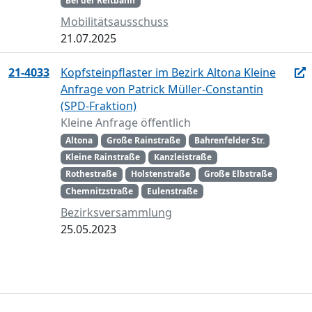
Bei der Reitbahn
Mobilitätsausschuss
21.07.2025
21-4033
Kopfsteinpflaster im Bezirk Altona Kleine
Anfrage von Patrick Müller-Constantin
(SPD-Fraktion)
Kleine Anfrage öffentlich
Altona
Große Rainstraße
Bahrenfelder Str.
Kleine Rainstraße
Kanzleistraße
Rothestraße
Holstenstraße
Große Elbstraße
Chemnitzstraße
Eulenstraße
Bezirksversammlung
25.05.2023