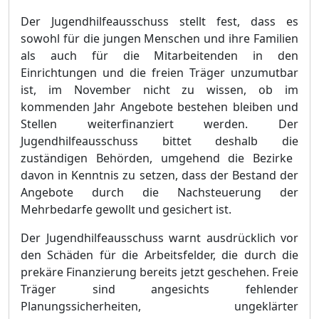
Der
Jugendhilfeausschuss
stellt fest, dass es
sowohl fü
r die jungen Menschen und ihre Familien
als auch fü
r die Mitarbeitenden in den
Einrichtungen und die freien Trä
ger unzumutbar
ist, im November nicht zu wissen, ob im
kommenden Jahr Angebote bestehen bleiben und
Stellen weiterfinanziert werden. Der
Jugendhilfeausschuss
bittet deshalb die
zustä
ndigen
Behö
rde
n
, umgehend die Bezirke
davon in Kenntnis zu setzen, dass der Bestand der
Angebote durch die Nachsteuerung der
Mehrbedarfe gewollt und gesichert ist.
Der Jugendhilfeausschuss warnt ausdrü
cklich vor
den Schä
den fü
r die Arbeitsfelder, die durch die
prekä
re
Finanzierung bereits jetzt geschehen. Freie
Trä
ger sind angesichts fehlender
Planungssicherheiten, ungeklä
rter