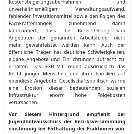
Kostensteigerungsü
bernahmen und
unverhä
ltnismäß
igem Verwaltungsaufwand,
fehlender Investitionsmittel sowie den Folgen des
Fachkrä
ftemangels zun
e
hmend damit
konfrontiert, dass die Bereitstellung von
Angeboten der genannten Arbeitsfelder nicht
mehr gewä
hrleistet werden kann. Auch der
ö
ffentliche Trä
ger hat deutliche Schwierigkeiten
,
eigene Angebote und Einrichtungen aufrecht zu
erhalten. Das SGB VII
I regelt ausdrü
cklich das
Recht junger Menschen und ihrer Familien auf
ebendiese Angebote. Gesellschaftspolitisch wü
rde
eine Erosion dieser bedeutenden sozialen
Infrastruktur enorm hohe Folgekosten
verursachen.
Vor diesem Hintergrund empfiehlt der
Jugendhilfeausschuss der Bezirksve
rsammlung
einstimmig bei Enthaltung der Fraktionen von