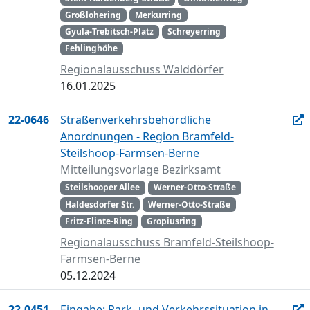
Großlohering
Merkurring
Gyula-Trebitsch-Platz
Schreyerring
Fehlinghöhe
Regionalausschuss Walddörfer
16.01.2025
22-0646
Straßenverkehrsbehördliche
Anordnungen - Region Bramfeld-
Steilshoop-Farmsen-Berne
Mitteilungsvorlage Bezirksamt
Steilshooper Allee
Werner-Otto-Straße
Haldesdorfer Str.
Werner-Otto-Straße
Fritz-Flinte-Ring
Gropiusring
Regionalausschuss Bramfeld-Steilshoop-
Farmsen-Berne
05.12.2024
22-0451
Eingabe: Park- und Verkehrssituation in