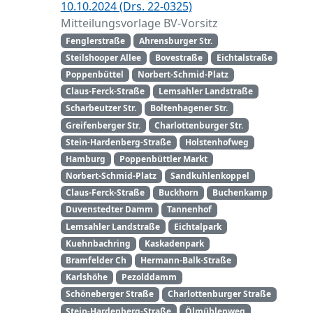
10.10.2024 (Drs. 22-0325)
Mitteilungsvorlage BV-Vorsitz
Fenglerstraße
Ahrensburger Str.
Steilshooper Allee
Bovestraße
Eichtalstraße
Poppenbüttel
Norbert-Schmid-Platz
Claus-Ferck-Straße
Lemsahler Landstraße
Scharbeutzer Str.
Boltenhagener Str.
Greifenberger Str.
Charlottenburger Str.
Stein-Hardenberg-Straße
Holstenhofweg
Hamburg
Poppenbüttler Markt
Norbert-Schmid-Platz
Sandkuhlenkoppel
Claus-Ferck-Straße
Buckhorn
Buchenkamp
Duvenstedter Damm
Tannenhof
Lemsahler Landstraße
Eichtalpark
Kuehnbachring
Kaskadenpark
Bramfelder Ch
Hermann-Balk-Straße
Karlshöhe
Pezolddamm
Schöneberger Straße
Charlottenburger Straße
Stein-Hardenberg-Straße
Ölmühlenweg