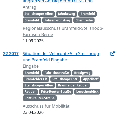
abgrenzen Antrag der AfD-Fraktion
Antrag
Steilshooper Allee
Jahnkeweg
Bramfeld
Bramfeld
Fahrenkrönstieg
Ellernreihe
Regionalausschuss Bramfeld-Steilshoop-
Farmsen-Berne
11.09.2025
22-2017
Situation der Veloroute 5 in Steilshoop
und Bramfeld Eingabe
Eingabe
Bramfeld
Fabriciusstraße
Bräsigweg
Bramfelder Ch
Steilshooper Str.
Appelhoff
Steilshooper Allee
Bramfelder Redder
Redder
Fritz-Reuter-Straße
Leeschenblick
Fritz-Reuter-Straße
Ausschuss für Mobilität
23.04.2026