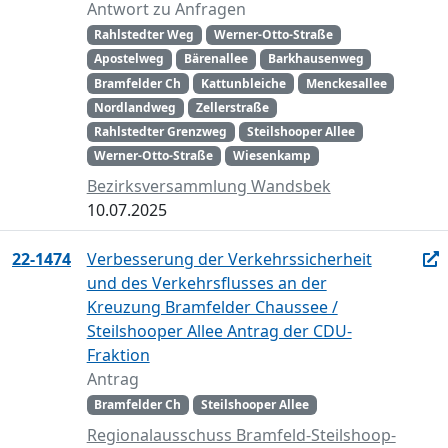
Antwort zu Anfragen
Rahlstedter Weg
Werner-Otto-Straße
Apostelweg
Bärenallee
Barkhausenweg
Bramfelder Ch
Kattunbleiche
Menckesallee
Nordlandweg
Zellerstraße
Rahlstedter Grenzweg
Steilshooper Allee
Werner-Otto-Straße
Wiesenkamp
Bezirksversammlung Wandsbek
10.07.2025
22-1474
Verbesserung der Verkehrssicherheit
und des Verkehrsflusses an der
Kreuzung Bramfelder Chaussee /
Steilshooper Allee Antrag der CDU-
Fraktion
Antrag
Bramfelder Ch
Steilshooper Allee
Regionalausschuss Bramfeld-Steilshoop-