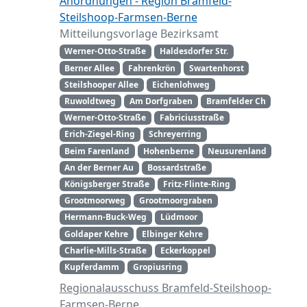
Anordnungen - Region Bramfeld-
Steilshoop-Farmsen-Berne
Mitteilungsvorlage Bezirksamt
Werner-Otto-Straße
Haldesdorfer Str.
Berner Allee
Fahrenkrön
Swartenhorst
Steilshooper Allee
Eichenlohweg
Ruwoldtweg
Am Dorfgraben
Bramfelder Ch
Werner-Otto-Straße
Fabriciusstraße
Erich-Ziegel-Ring
Schreyerring
Beim Farenland
Hohenberne
Neusurenland
An der Berner Au
Bossardstraße
Königsberger Straße
Fritz-Flinte-Ring
Grootmoorweg
Grootmoorgraben
Hermann-Buck-Weg
Lüdmoor
Goldaper Kehre
Elbinger Kehre
Charlie-Mills-Straße
Eckerkoppel
Kupferdamm
Gropiusring
Regionalausschuss Bramfeld-Steilshoop-
Farmsen-Berne