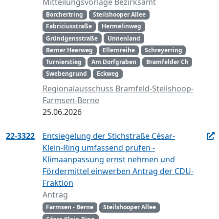
Mitteilungsvorlage Bezirksamt
Borchertring
Steilshooper Allee
Fabriciusstraße
Hermelinweg
Gründgensstraße
Unnenland
Berner Heerweg
Ellernreihe
Schreyerring
Turnierstieg
Am Dorfgraben
Bramfelder Ch
Swebengrund
Eckweg
Regionalausschuss Bramfeld-Steilshoop-
Farmsen-Berne
25.06.2026
22-3322
Entsiegelung der Stichstraße César-
Klein-Ring umfassend prüfen -
Klimaanpassung ernst nehmen und
Fördermittel einwerben Antrag der CDU-
Fraktion
Antrag
Farmsen - Berne
Steilshooper Allee