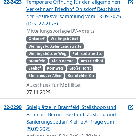
22-2423
Temporäre Öffnung für den allgemeinen
Verkehr am Friedhof Ohlsdorf Beschluss
der Bezirksversammlung vom 18.09.2025
(Drs. 22-2173)
Mitteilungsvorlage BV-Vorsitz
Ohlsdorf
Wellingsbüttel
Wellingsbütteler Landstraße
Wellingsbüttler Weg
Fuhlsbüttler Str.
Bramfeld
Klein Borstel
Am Friedhof
Seehof
Kornweg
Große Horst
Steilshooper Allee
Bramfelder Ch
Ausschuss für Mobilität
27.11.2025
22-2299
Spielplätze in Bramfeld, Steilshoop und
Farmsen-Berne - Bestand, Zustand und
Sanierungsbedarf Kleine Anfrage vom
29.09.2025