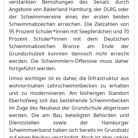
verstä
rkten Bemü
hungen des Senats durch
Angebote von Bä
derland Hamburg, der DLRG oder
der Schwimmvereine eines der ersten beiden
Schwimmabzeichen erreichen. Die Zielzahlen von
95 Prozent Schü
ler*innen mit Seepferdchen und 70
Prozent Schü
ler*innen mit dem Deutschen
Schwim
m
abzeichen Bronze am Ende der
Grundschulzeit konnten dennoch nicht erreicht
werden. Die Schwimmlern-Offensive muss daher
fortgefü
hrt werden.
Umso wichtiger ist es daher, die Infrastruktur aus
wohnortnahen Lehrschwimmbecken zu erhalten
und zu modernisieren.
Am bisherigen Standort
Eberhofweg soll das bestehende Schwimmbecken
im Zuge des Neubaus der Grundschule abgerissen
werden. Die am Bau beteiligten Behö
rden und
Dienststellen sowie der Hamburger
Schwimmverband haben sich bereits im Grundsatz
auf einen Neuba
u
verstä
ndigt. Noch ist aber unklar,