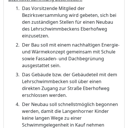
Das Vorsitzende Mitglied der
Bezirksversammlung wird gebeten, sich bei
den zustä
ndigen Stellen fü
r einen Neubau
des Lehrschwimmbeckens Eberhofweg
einzusetzen.
Der Bau soll mit einem nachhaltigen Energie-
und Wä
rmekonzept gemeinsam mit Schule
sowie Fassaden- und Dachbegrü
nung
ausgestattet sein.
Das Gebä
ude bzw. der Gebä
udeteil mit dem
Lehrschwimm
becken soll ü
ber einen
direkten Zugang zur Straß
e Eberhofweg
erschlossen werden.
Der Neubau soll schnellstmö
glich begonnen
werden, damit die Langenhorner Kinder
keine langen Wege zu einer
Schwimmgelegenheit in Kauf nehmen