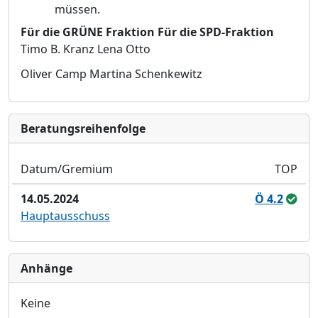
mü
ssen.
Fü
r die GRÜ
NE Fraktio
n
Fü
r die SPD-Fraktion
Timo B. Kranz
Lena Otto
Oliver Camp
Martina Schenkewitz
Bera­tungs­reihen­folge
Datum/Gremium
TOP
14.05.2024
Ö 4.2
Hauptausschuss
Anhänge
Keine