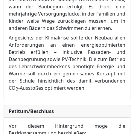
wann der Baubeginn erfolgt. Es droht eine
mehrjä
hrige Versorgungslü
cke, in der Familien und
Kinder weite Wege zurü
cklegen mü
ssen, um in
anderen Bä
dern das Schwimmen zu erlernen.
Angesichts der Klimakrise sollte der Neuba
u allen
Anforderungen an einen energieoptimierten
Betrieb erfü
llen
–
inklusive Fassaden- und
Dachbegrü
nung sowie PV-Technik. Die zum Betrieb
des Lehrschwimmbeckens benö
tigte Energie und
Wä
rme soll durch ein gemeinsames Konzept mit
der Schule hinsichtlich
d
es damit verbundenen
CO
-Ausstoß
es optimiert werden.
2
Petitum/Beschluss
Vor diesem Hintergrund mö
ge die
Bezirksversammlung beschließ
en: