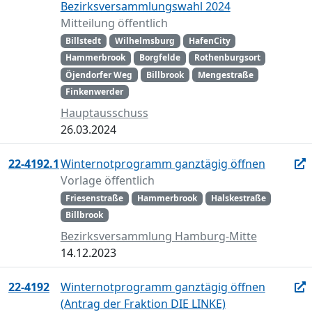
Bezirksversammlungswahl 2024
Mitteilung öffentlich
Billstedt
Wilhelmsburg
HafenCity
Hammerbrook
Borgfelde
Rothenburgsort
Öjendorfer Weg
Billbrook
Mengestraße
Finkenwerder
Hauptausschuss
26.03.2024
22-4192.1
Winternotprogramm ganztägig öffnen
Vorlage öffentlich
Friesenstraße
Hammerbrook
Halskestraße
Billbrook
Bezirksversammlung Hamburg-Mitte
14.12.2023
22-4192
Winternotprogramm ganztägig öffnen
(Antrag der Fraktion DIE LINKE)