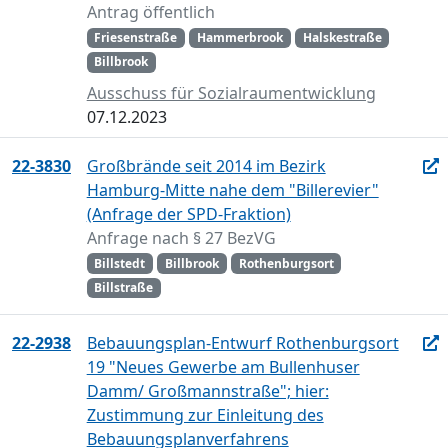
Antrag öffentlich
Friesenstraße
Hammerbrook
Halskestraße
Billbrook
Ausschuss für Sozialraumentwicklung
07.12.2023
22-3830
Großbrände seit 2014 im Bezirk
Hamburg-Mitte nahe dem "Billerevier"
(Anfrage der SPD-Fraktion)
Anfrage nach § 27 BezVG
Billstedt
Billbrook
Rothenburgsort
Billstraße
22-2938
Bebauungsplan-Entwurf Rothenburgsort
19 "Neues Gewerbe am Bullenhuser
Damm/ Großmannstraße"; hier:
Zustimmung zur Einleitung des
Bebauungsplanverfahrens