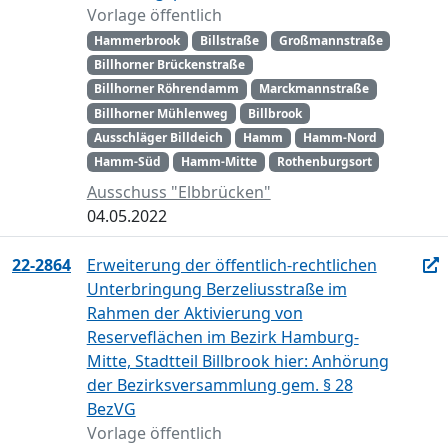
Vorlage öffentlich
Hammerbrook
Billstraße
Großmannstraße
Billhorner Brückenstraße
Billhorner Röhrendamm
Marckmannstraße
Billhorner Mühlenweg
Billbrook
Ausschläger Billdeich
Hamm
Hamm-Nord
Hamm-Süd
Hamm-Mitte
Rothenburgsort
Ausschuss "Elbbrücken"
04.05.2022
22-2864
Erweiterung der öffentlich-rechtlichen
Unterbringung Berzeliusstraße im
Rahmen der Aktivierung von
Reserveflächen im Bezirk Hamburg-
Mitte, Stadtteil Billbrook hier: Anhörung
der Bezirksversammlung gem. § 28
BezVG
Vorlage öffentlich