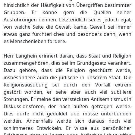
hinsichtlich der Hä
ufigkeit von Ü
bergriffen bestimmter
Gruppen. Er kö
nne gern die Quellen seiner
Ausfü
hrungen nennen. Letztendlich sei es jedoch egal,
von welche Seite die Gewalt kä
me, Gewalt sei immer
etwas ga
n
z fü
rchterliches und besonders dann, wenn
es Menschenleben fordere.
Herr Langhein
erinnert daran
, dass Staat und Religion
zusammengehö
ren, dies sei im Grundgesetz verankert.
Dazu gehö
re, dass die Religion geschü
tzt werde,
insbesondere auch die jü
dische
in unserem Staat. Die
Religionsausü
bung sei durch den Vorfall extrem
gestö
rt worden, er sehe aber auch viel subtilere
Stö
rungen. Er meine den versteckten Antisemitism
us in
Diskussionsforen, der nach auß
en getragen werde.
Dies dü
rfe nicht geduldet und mü
ss
e unterbunden
werden. Andernfalls werde sich daraus noch viel
schlimmeres Entwickeln. Er wisse aus persö
nlicher