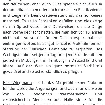
der deutschen, aber auch. Dies spiegele sich auch in
der amerikanischen oder auch tü
r
k
ischen Politik wieder
und zeige ein Demokratieverstä
ndnis, das so keines
mehr sei. Es seien Schranken gefallen und dies zeige
sich in Sprachweisen und Denkweisen, die die Dinge
nach vorne gebracht hä
tten, die man sich vor 10 Jahren
nicht habe vorstellen k
ö
nnen. Diesen Aspekt habe er
einbringen wollen. Es sei
gut
, ein
zelne Maß
nahmen zur
Stä
rkung der
jü
dischen
Gemeinde zu ergreifen. Das
Wichtigste aber sei, jeden Tag und jede Stunde mit den
jü
dischen Mitbü
rgern in Hamburg, in Deutschland und
ü
berall auf der W
elt ein ganz normales Verhä
ltnis
gewaltfrei und selbstverstä
ndlich zu pflegen.
Herr Wiegmann
spricht das Mitgefü
hl seiner Fraktion
fü
r die Opfer, die Angehö
rigen und auch fü
r die vielen
von den Ereignissen traumatisierten und
verunsicherten Menschen aus.
Halle stehe fü
r die