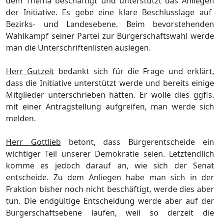
dem Thema beschä
ftigt und
unterstü
tzt das Anliegen
der Initiative. Es gebe eine klare Beschlusslage auf
Bezirks- und Landesebene. Beim bevorstehenden
Wahlkampf
seiner Partei
zur Bü
rgerschaftswa
hl werde
man die U
nterschriftenlisten auslegen.
Herr Gutzeit
bedankt sich fü
r die Frage und erklä
rt,
dass die Initiative unterstü
tzt werde und bereits einige
Mitglieder unterschrieben hä
tten. Er wolle dies ggfls.
mit
einer
Antrags
tellung
aufgreifen
, man werde
sich
melden.
Herr Gottlieb
betont, dass Bü
rgerentscheide ein
wichtiger Teil unserer Demokratie seien.
Letztendlich
komme es jedoch darauf an, wie sich der Senat
entscheide. Zu dem Anliegen habe man sich in der
Fraktion bisher noch nicht beschä
ftigt, werd
e dies aber
tun. Die endgü
ltige Entscheidung werde aber au
f der
Bü
rgerschaftsebene laufen, weil so derzeit die