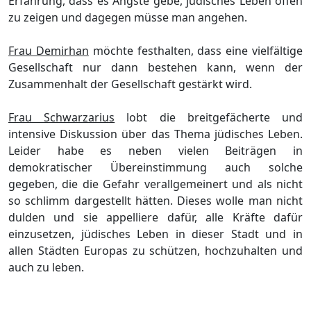
Erfahrung, dass es Ä
ngste gebe, jü
disches Leben offen
zu zeigen und dagegen mü
sse man angehen.
Frau Demirhan
mö
chte festhalten, dass eine vielf
ä
ltige
Gesellschaft nur dann bestehen kann, wenn der
Zusammenhalt der Gesellschaft gestä
rkt wird.
Frau Schwarzarius
lobt die breitgefä
cherte und
intensive Diskussion
ü
ber das Thema jü
disches Leben.
Leider habe es neben vielen Beiträ
gen in
demokratischer
Ü
bereinstimmung auch solche
gegeben, die die Gefahr verallgemeinert und als nicht
so schlimm dargestellt hä
tten. Dieses wolle man nicht
dulden und sie appelliere dafü
r, alle Krä
fte dafü
r
einzusetzen, jü
disches Leben in dieser Stadt und in
allen Stä
dten Eu
r
opas zu schü
tzen, hochzuhalten und
auch zu leben.