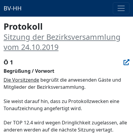
BV-HH
Protokoll
Sitzung der Bezirksversammlung
vom 24.10.2019
Ö 1
Begrüßung / Vorwort
Die Vorsitzende
begrüß
t die anwesend
en Gä
ste und
Mitglieder der
Bezirksversammlung
.
Sie weist darauf hin, dass
zu Protokollzwecken eine
Tonaufzeichnung angefertigt wird.
Der TOP 12.4 wird wegen Dringlichkeit zugelassen, alle
anderen werden
auf die nä
chste Sitzung
vertagt.