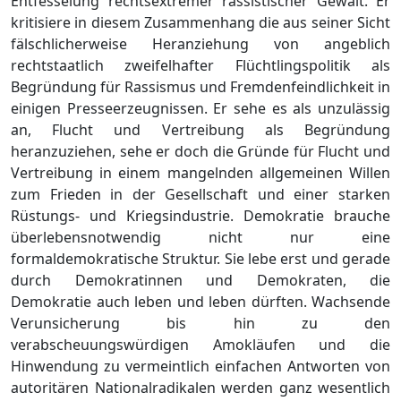
Entfesselung rechtsextremer rassistischer Gewalt. Er
kritisiere in diesem Zusammenhang die aus seiner Sicht
fä
lschlicherweise
Heranziehung
von angeblich
rechtstaatlich zweifelhafter Flü
chtlingspolitik als
Begrü
ndung fü
r Rassismus und F
remdenfeindlichkeit in
einigen Presseerzeugnissen. Er sehe es als unzulä
ssig
an, Flucht und Vertreibung als Begrü
ndung
heranzuziehen, sehe er doch die Grü
nde
fü
r Flucht und
Vertreibung in
einem mangelnden allgemeinen Willen
zum Frieden in der Gesellschaft
und einer starken
Rü
stungs- und Kriegsindustrie.
Demokratie brauche
ü
berlebensnotwendig nicht nur eine
formaldemokratische Struktur. Sie lebe erst und gerade
durch Demokratinnen und Demokraten, die
Demokratie auch leben und leben dü
rften. Wachsende
Verunsi
cherung bis hin zu den
verabscheuungswü
rdigen Amoklä
ufen und die
Hinwendung zu vermeintlich einfa
chen Antworten von
autoritä
ren N
atio
nalradikalen werden ganz wesentlich