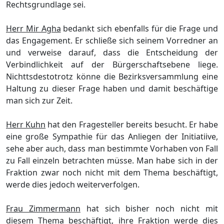
Rechtsgrundlage sei.
Herr Mir Agha
bedankt sich ebenfalls fü
r die Frage und
das Engagement. Er schließ
e sich sei
nem Vorredner an
und verweise darauf, dass die Entscheidung der
Verbindlichkeit auf
der Bü
rgerschaftsebene liege.
Nicht
tsdestotrotz kö
nne die
Bezirksversammlung
eine
Haltung zu dieser Frage haben und
damit beschä
ftige
man
sich zur Zeit.
Herr Kuhn
hat den Fragesteller b
ereits besucht. Er habe
eine gro
ß
e Sympathie
fü
r das Anliegen der Initiati
ive,
sehe aber auch, dass man
bestimmte Vorhaben von Fall
zu Fall einze
ln betrachten mü
sse. Man habe sich in der
Fraktion zwar noch nicht mit dem Thema beschä
ftigt,
we
rd
e
dies jedoch weiterverfolgen.
Frau Zimmermann
hat sich bisher noch nicht mit
diesem Thema beschä
ftigt, ihre Fraktion werde
dies