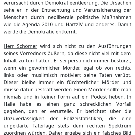
verursacht durch Demokratieentleerung. Die Ursachen
sehe er in der Entrechtung und Veru
nsicherung der
Menschen durch neoliberale politische Maß
nahmen
wie die Agenda 2010 und HartzIV und anderes. Damit
werde die Demokratie entkernt.
Herr Schö
mer
wird sich nicht zu den
Ausfü
hrungen
seines Vorredners
ä
uß
ern, da diese nicht viel mit dem
Inhal
t zu tun hatten. Er sei persö
nlich immer bestü
rzt,
wenn ein gewö
hnlicher Mö
rder, e
gal ob von rechts,
links oder mu
sl
i
misch motiviert seine Taten verü
bt.
Dieser bleibe immer ein fü
rchterlicher Mö
rder und
mü
sse dafü
r bestraft werden. Einen Mö
rder sollte man
niemals und in keiner Form auf ein Podest heben. In
Halle habe es einen ganz schrecklichen Vorfall
gegeben, den er verurteile. Er
berichtet
ü
ber
die
Unzuverlä
ssigkeit der Polizeistatistiken, die eine
ungeklä
rte Tä
terlage stets dem rechten Spektrum
zuordnen
wü
rden. Daher ergebe sich ein falsches Bild