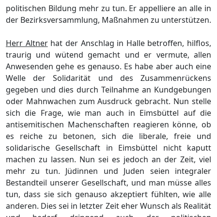
politischen Bildung mehr zu tun. Er appelliere an alle in
der Bezirksversammlung, Maß
nahmen zu unterstü
tzen.
Herr Altner
hat der Anschlag in Halle betroffen, hilflos,
traurig und wü
tend gemacht und er vermute, allen
Anwesenden
gehe es genauso. Es habe aber auch eine
Welle der Solidaritä
t und des Zusammenrü
ckens
gegeben und dies durch Teilnahme an Kundgebungen
oder Mahnwachen zum Ausdruck gebracht. Nun stelle
sich die Frage, wie man auch in Eimsbü
ttel auf die
antisemitischen
Mac
henschaften reagieren kö
nne, ob
es reiche zu betonen, sich die liberale, freie und
solidarische Gesellschaft in Eimsbü
ttel nicht kaputt
machen zu lassen. Nun sei es jedoch an der Zeit, viel
mehr zu tun. Jü
dinnen und Juden seien integraler
Bestandteil unse
r
er Gesellschaft, und man mü
sse alles
tun, dass sie sich genauso akzeptiert fü
hlten, wie alle
anderen. Dies sei in letzter Zeit eher Wunsch als Realitä
t