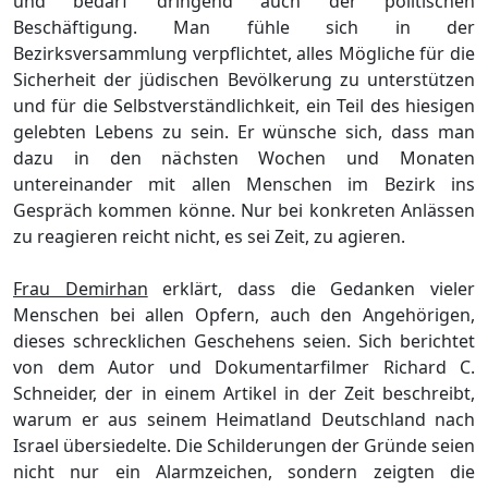
und bedarf dringend auch der politischen
Beschä
ftigung. Man fü
hle sich in der
Bezirksversammlung verpfl
i
chtet, alles Mö
gliche fü
r die
Sicherheit der jü
dischen Bevö
lkerung zu unterstü
tzen
und fü
r die Selbstverstä
ndlichkeit, ein Teil des hiesigen
gelebten
Lebens zu sein.
Er wü
nsche sich, dass man
dazu in den nä
chsten Wochen und Monaten
untereinander mit allen
Menschen im Bezirk ins
Gesprä
ch kommen kö
nne. Nur bei konkreten Anlä
ssen
zu reagieren reicht nicht, es sei Zeit, zu agieren.
Frau Demirhan
erklä
rt, dass die Gedanken vieler
Menschen bei allen Opfern, auch den Angehö
rigen,
dieses schrecklichen Geschehens s
eien.
Sich berichtet
von dem
Autor und Dokumentarfilmer Richard C.
Schneider, der in einem Artikel in der Zeit beschreibt,
warum er aus seinem Heimatland Deutschland nach
Israel ü
bersiedelte. Die Schilderungen der Grü
nde seien
nicht nur ein Alarmzeichen, s
ondern zeigten die