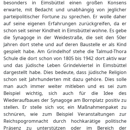
besonders in Eimsbü
ttel einen groß
en Konsens
erwarte, mit Bedacht und unabhä
ngig von jeglicher
parteipolitischer Fortune zu sprechen. Er wolle daher
auf seine eigen
en Erfahrungen
zurü
ckgreifen, da er
schon seit seiner Kindheit in Eimsbü
ttel wohne.
Es gebe
die Synagoge in der Weidestraß
e, die seit den 50er
Jahren dort stehe und auf deren Baustelle er als Kind
gespielt habe. Am Grindelhof stehe die
Talmud
-Thora
Schule
die dort schon von 1805 bis 1942 dort aktiv war
und das jü
dische Leben Grindelviertel in Eimsbü
ttel
dargestellt habe. Dies bedeute, dass jü
dische Religion
schon seit Jahrhunderten mit dazu gehö
re. Dies solle
man auch immer weiter mitleben
und
es
sei
zum
Be
ispiel wichtig, sich
auch fü
r die Idee des
Wiederaufbaues der Synagoge am Bornplatz positiv zu
stellen. Er stelle sich vor, ein Maß
nahmenpaket zu
schnü
ren, wie zum Beispiel Veranstaltungen zur
Reichspogromnacht durch hochkarä
tige politische
Prä
senz zu unte
rstü
tzen
oder im Bereich der