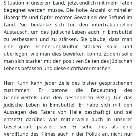
Situation in unserem Land,
jetzt endlich mit mehr Taten
begegnet werden mü
sse.
Die hohe Anzahl krimineller
Ü
bergriffe und Opfer rechter Gewalt sei der Befund im
Land. Sie bedanke sich fü
r den interfraktionellen
Austausch, um
das jü
disch
e Leben auch in Eimsbü
ttel
zu verbessern und zu stä
rken. Sie glaube, dass man
eine gute Erinnerungskultur stä
rken solle und
ü
berlegen, wie man dies bewirken kö
nne. Zudem solle
man sich stä
rker mit den positiven Seiten des jü
dischen
Lebens befassen und die
s
e sichtbarer machen.
Herr Kuhn
kann jeder Zeile des bisher gesprochenen
zustimmen. Er betone die Bedeutung des
Grindelviertels und den besonderen Bezug fü
r das
jü
dische Leben in Eimsbü
ttel. Er habe sich mit den
Aussagen des Tä
ters von Halle beschä
ftigt und sei
entsetzt darü
ber, was mittlerweile auch in unserer
Gesellschaft passiert sei. Er sehe dies als eine
Vergiftung des Klimas auch in der Politik an, nicht nur