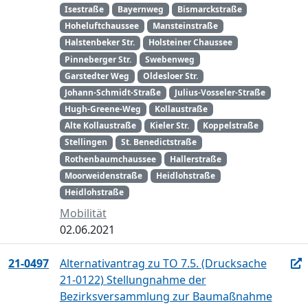
Isestraße
Bayernweg
Bismarckstraße
Hoheluftchaussee
Mansteinstraße
Halstenbeker Str.
Holsteiner Chaussee
Pinneberger Str.
Swebenweg
Garstedter Weg
Oldesloer Str.
Johann-Schmidt-Straße
Julius-Vosseler-Straße
Hugh-Greene-Weg
Kollaustraße
Alte Kollaustraße
Kieler Str.
Koppelstraße
Stellingen
St. Benedictstraße
Rothenbaumchaussee
Hallerstraße
Moorweidenstraße
Heidlohstraße
Heidlohstraße
Mobilität
02.06.2021
21-0497
Alternativantrag zu TO 7.5. (Drucksache
21-0122) Stellungnahme der
Bezirksversammlung zur Baumaßnahme