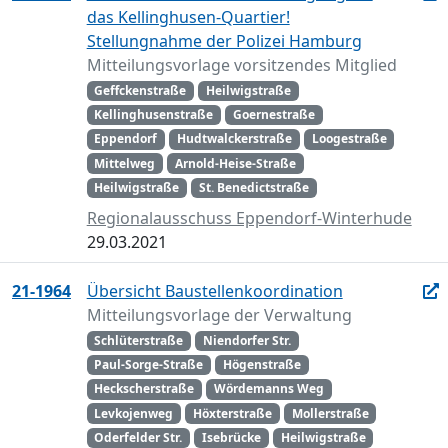
das Kellinghusen-Quartier!
Stellungnahme der Polizei Hamburg
Mitteilungsvorlage vorsitzendes Mitglied
Geffckenstraße
Heilwigstraße
Kellinghusenstraße
Goernestraße
Eppendorf
Hudtwalckerstraße
Loogestraße
Mittelweg
Arnold-Heise-Straße
Heilwigstraße
St. Benedictstraße
Regionalausschuss Eppendorf-Winterhude
29.03.2021
21-1964
Übersicht Baustellenkoordination
Mitteilungsvorlage der Verwaltung
Schlüterstraße
Niendorfer Str.
Paul-Sorge-Straße
Högenstraße
Heckscherstraße
Wördemanns Weg
Levkojenweg
Höxterstraße
Mollerstraße
Oderfelder Str.
Isebrücke
Heilwigstraße