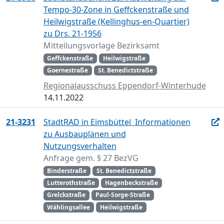
Tempo-30-Zone in Geffckenstraße und
Heilwigstraße (Kellinghus-en-Quartier)
zu Drs. 21-1956
Mitteilungsvorlage Bezirksamt
Geffckenstraße
Heilwigstraße
Goernestraße
St. Benedictstraße
Regionalausschuss Eppendorf-Winterhude
14.11.2022
21-3231
StadtRAD in Eimsbüttel  Informationen
zu Ausbauplänen und
Nutzungsverhalten
Anfrage gem. § 27 BezVG
Binderstraße
St. Benedictstraße
Lutterothstraße
Hagenbeckstraße
Grelckstraße
Paul-Sorge-Straße
Wählingsallee
Heilwigstraße