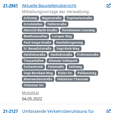
21-2941
Aktuelle Baustellenübersicht
Mitteilungsvorlage der Verwaltung
Schlump
Bogenstraße
Troplowitzstraße
Grindelallee
Hallerstraße
Heinrich-Barth-Straße
Hundewiese Lenzweg
Beethovenallee
Luruper Weg
Paul-Sorge-Straße
Nordalbingerweg
St. Benedictstraße
Vogt-Kock-Weg
Heidlohstraße
Heidlohstraße
Frohmestraße
Tierparkallee
Altonaer Volkspark
Eschenbrook
Fettstraße
Sethweg
Vogt-Bornkast-Weg
Kieler Str.
Pelikanstieg
Moorweidenstraße
Holsteiner Chaussee
Oldesloer Str.
Mobilität
04.05.2022
21-2127
Umfassende Verkehrsberuhigung für