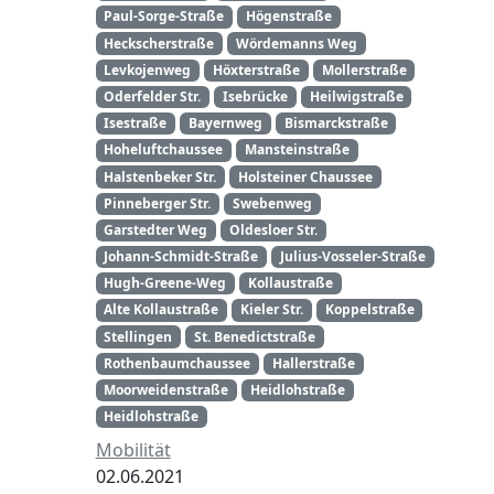
Paul-Sorge-Straße
Högenstraße
Heckscherstraße
Wördemanns Weg
Levkojenweg
Höxterstraße
Mollerstraße
Oderfelder Str.
Isebrücke
Heilwigstraße
Isestraße
Bayernweg
Bismarckstraße
Hoheluftchaussee
Mansteinstraße
Halstenbeker Str.
Holsteiner Chaussee
Pinneberger Str.
Swebenweg
Garstedter Weg
Oldesloer Str.
Johann-Schmidt-Straße
Julius-Vosseler-Straße
Hugh-Greene-Weg
Kollaustraße
Alte Kollaustraße
Kieler Str.
Koppelstraße
Stellingen
St. Benedictstraße
Rothenbaumchaussee
Hallerstraße
Moorweidenstraße
Heidlohstraße
Heidlohstraße
Mobilität
02.06.2021