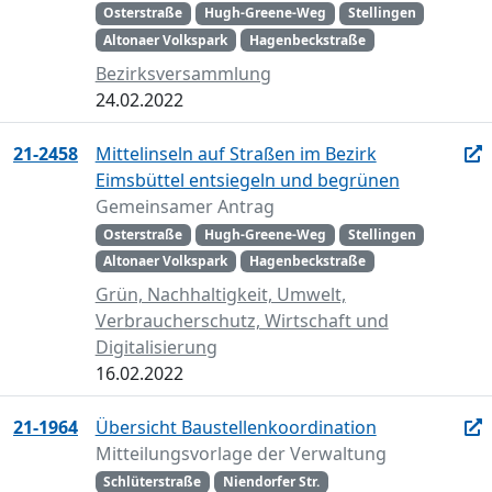
Osterstraße
Hugh-Greene-Weg
Stellingen
Altonaer Volkspark
Hagenbeckstraße
Bezirksversammlung
24.02.2022
21-2458
Mittelinseln auf Straßen im Bezirk
Eimsbüttel entsiegeln und begrünen
Gemeinsamer Antrag
Osterstraße
Hugh-Greene-Weg
Stellingen
Altonaer Volkspark
Hagenbeckstraße
Grün, Nachhaltigkeit, Umwelt,
Verbraucherschutz, Wirtschaft und
Digitalisierung
16.02.2022
21-1964
Übersicht Baustellenkoordination
Mitteilungsvorlage der Verwaltung
Schlüterstraße
Niendorfer Str.