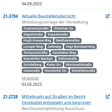
04.09.2023
21-3794
Aktuelle Baustellenübersicht
Mitteilungsvorlage der Verwaltung
Troplowitzstraße
Oldesloer Str.
Stapelstraße
Koppelstraße
Hugh-Greene-Weg
Beethovenallee
Luruper Weg
Sethweg
Vogt-Bornkast-Weg
Tornquiststraße
Garstedter Weg
Niendorfer Marktpl.
Hallerstraße
Grindelberg
Kieler Str.
Warnstedtstraße
Uwestraße
Niendorfer Str.
Wendlohstraße
Mobilität
03.05.2023
21-2728
Mittelinseln auf Straßen im Bezirk
Eimsbüttel entsiegeln und begrünen
Beschlussempfehlung Ausschuss