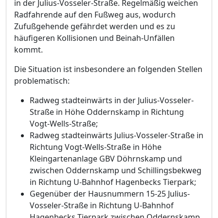
in der Julius-Vosseler-Straß
e. Regelmäß
ig weichen
Radfahrende auf den Fuß
weg aus, wodurch
Zufuß
gehende gefä
hrdet werden und es zu
hä
ufigeren Kollisionen und Beinah-Unfä
llen
kommt.
Die Situation ist insbesondere an folgenden Stellen
problematisch:
Radweg stadteinwä
rts in der Julius-Vosseler-
Straß
e in Hö
he Oddernskamp in Richtu
ng
Vogt-Wells-Straß
e;
Radweg stadteinwä
rts Julius-Vosseler-Straß
e in
Richtung Vogt-Wells-Straß
e in Hö
he
Kleingartenanlage GBV Dö
hrnskamp und
zwischen Oddernskamp und Schillingsbekweg
in Richtung U-Bahnhof Hagenbecks Tierpark;
Gegenü
ber der Hausnummern
15-25 Julius-
Vosseler-Straß
e in Richtung U-Bahnhof
Hagenbecks Tierpark zwischen Oddernskamp