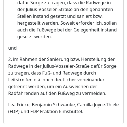
dafü
r Sorge zu tragen, dass die Radwege in
der Julius-Vosseler-Straß
e an den genannten
St
ellen instand gesetzt und saniert bzw.
hergestellt werden. Soweit erforderlich, sollen
auch die Fuß
wege bei der Gelegenheit instand
gesetzt werden.
und
2.
im Rahmen der Sanierung bzw. Herstellung der
Radwege in der Julius-Vosseler-Straß
e dafü
r Sorge
zu tr
agen, dass Fuß
- und Radwege durch
Leitstreifen o.ä
. noch deutlicher voneinander
getrennt werden, um ein Ausweichen der
Radfahrenden auf den Fuß
weg zu vermeiden.
Lea Fricke, Benjamin Schwanke, Camilla Joyce-Thiele
(FDP) und FDP Fraktion Eimsbü
ttel
.