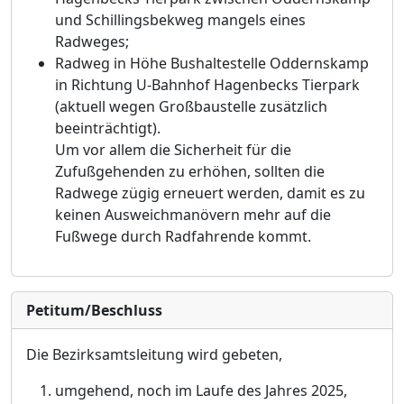
und Schillingsbekweg mangels eines
Radweges;
Radweg in Hö
he Bushaltestelle Oddernskamp
in Richtung U-Bahnhof Hagenbecks Tierpark
(aktuell wegen Groß
baustelle zusä
tzlich
beeinträ
chtigt).
Um vor allem die Sicherheit fü
r die
Zufuß
gehenden zu erhö
hen, sollten die
Radwege zü
gig erneuert werden, damit es zu
keinen Ausweichmanö
vern mehr auf die
Fuß
wege durch Radfahrende kommt.
Petitum/Beschluss
Die Bezirksamtsleitung wird gebeten,
umgehend, noch im Laufe des Jahres 2025,