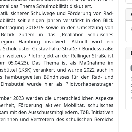
mal das Thema Schulmobilität diskutiert.
matik sicherer Schulwege und Förderung von Rad-
lität seit einigen Jahren verstärkt in den Blick
rbefragung 2018/19 sowie in der Umsetzung von
Bezirk zudem in das „Reallabor Schulisches
region Hamburg involviert. Aktuell wird ein
 Schulcluster Gustav-Falke-Straße / Bundesstraße
 ein weiteres Pilotprojekt an der Rellinger Straße ist
 am 05.04.23). Das Thema ist als Maßnahme im
msbüttel (IKSK) verankert und wurde 2022 auch in
es hamburgweiten Bündnisses für den Rad- und
imsbüttel wurde hier als Pilotvorhabensträger
ember 2023 werden die unterschiedlichen Aspekte
erheit, Förderung aktiver Mobilität, schulisches
am mit den Ausschussmitgliedern, TöB, Initiativen
erinnen und Vertretern des schulischen Bereichs