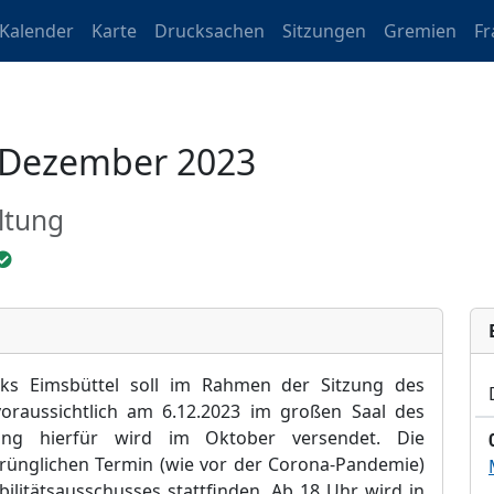
Kalender
Karte
Drucksachen
Sitzungen
Gremien
Fr
m Dezember 2023
ltung
rks Eimsbüttel soll im Rahmen der Sitzung des
 voraussichtlich am 6.12.2023 im großen Saal des
ung hierfür wird im Oktober versendet. Die
prünglichen Termin (wie vor der Corona-Pandemie)
bilitätsausschusses stattfinden. Ab 18 Uhr wird in