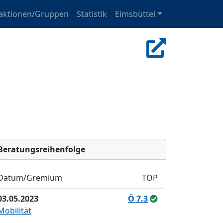
aktionen/Gruppen
Statistik
Eimsbüttel
Bera­tungs­reihen­folge
Datum/Gremium
TOP
03.05.2023
Ö 7.3
Mobilität