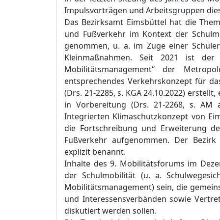
Impulsvorträgen und Arbeitsgruppen dies
Das Bezirksamt Eimsbüttel hat die The
und Fußverkehr im Kontext der Schulmobi
genommen, u. a. im Zuge einer Schüle
Kleinmaßnahmen. Seit 2021 ist der 
Mobilitätsmanagement“ der Metropol
entsprechendes Verkehrskonzept für das
(Drs. 21-2285, s. KGA 24.10.2022) erstellt,
in Vorbereitung (Drs. 21-2268, s. AM
Integrierten Klimaschutzkonzept von Ei
die Fortschreibung und Erweiterung d
Fußverkehr aufgenommen. Der Bezirk E
explizit benannt.
Inhalte des 9. Mobilitätsforums im Dez
der Schulmobilität (u. a. Schulwegesich
Mobilitätsmanagement) sein, die gemeins
und Interessensverbänden sowie Vertret
diskutiert werden sollen.