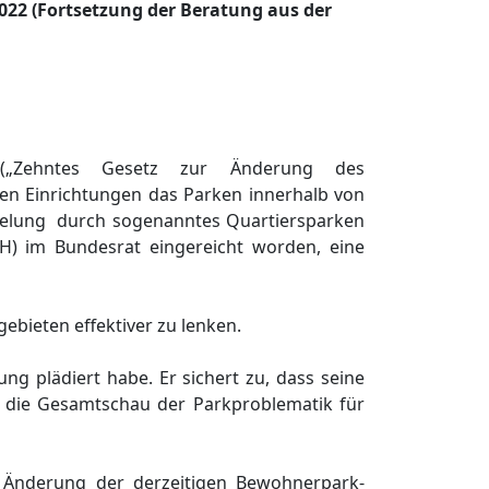
22 (Fortsetzung der Beratung aus der
(
„
Zehnt
es Gesetz zur Ä
nderung de
s
len Einrichtungen das Parken
innerhalb von
elung
durch sogenanntes Quartiersparken
H) im Bundesrat eingereicht worden, eine
gebieten effektiver zu lenken.
ung plä
diert habe. Er sichert zu, dass seine
in die Gesamtschau der Parkproblematik fü
r
 Ä
nderung der
derzeitigen Bewohnerpark-