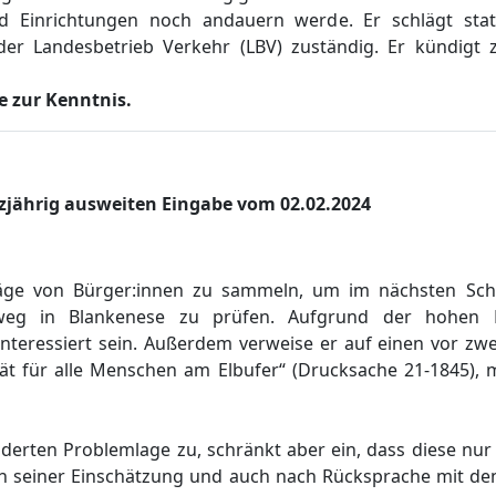
d Einrichtungen
noch andauern werd
e. Er schlä
gt sta
der Landesbetrieb Verkehr (LBV) zustä
ndig.
Er kü
ndigt 
 zur Kenntnis.
jährig ausweiten Eingabe vom 02.02.2024
ä
ge von Bü
rger:
i
nnen zu sammeln, um im nä
chsten Sch
dweg in Blankenese
zu prü
fen
.
Aufgrund der hohen 
nteressiert sein.
Auß
erdem verweis
e er
auf einen vor zwe
ä
t fü
r alle Menschen
am Elbufer“
(Drucksache 21-1845)
, 
lderte
n
Problemlage zu, schrä
nkt aber ein, d
ass diese nur
h seiner Einschä
tzung und auch nach Rü
cksprache mit de