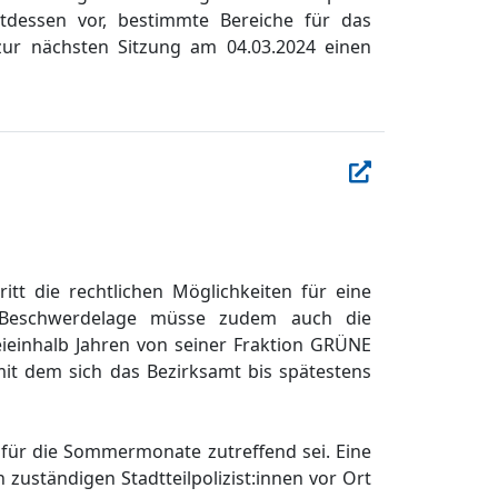
ttdessen vor, bestimmte Bereiche fü
r das
zur nä
chsten Sitzung am 04.03.2
024 einen
ritt die rechtlichen Mö
glichkeiten fü
r eine
Beschwerdelage mü
sse zudem auch die
ieinhalb Jahren von seiner Frakti
on GRÜ
NE
mit dem sich das Bezirksamt bis spä
testens
 fü
r die Sommermonate zutreffen
d
sei
. Eine
n
zustä
ndigen
Stadtteilpolizist:
i
nnen vor Ort