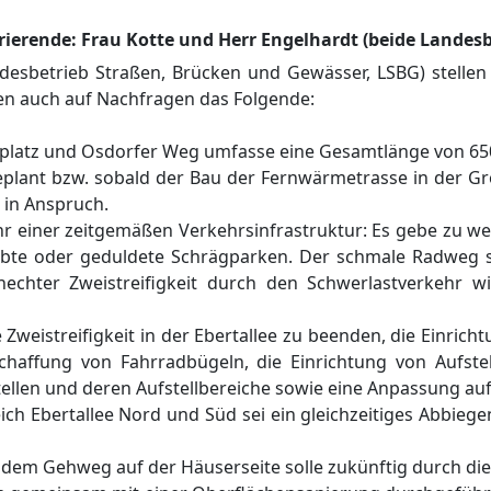
ferierende: Frau Kotte und Herr Engelhardt (beide Lande
ndesbetrieb
Straß
en, Brü
cken und Gewä
sser
, LSBG
)
stelle
en auch auf Nac
h
fragen das Folgende:
platz und Osdorfer Weg umfasse
eine Gesamtlä
nge von
65
eplant
bzw. sobald der Bau der Fernwä
rmetrasse in der G
in Anspruch.
hr einer zeitgemäß
en Verkehrsinfrastruktur
:
Es gebe zu we
ub
te
oder geduldete Schrä
gp
arken.
Der schmale Radweg
s
nechter Zweist
r
eifigkeit durch den Schwerlastverkehr
w
e
Zweist
r
eifigkeit
in der Ebertallee zu beenden
,
die Einrich
chaffung von Fahrradbü
gel
n,
die
Einrichtung von Aufste
ellen und deren Aufstellbereiche
sowie
eine Anpassung auf
ich Ebertallee Nord und Sü
d sei ein gleichzeitiges Abbieg
f dem Gehweg auf der Hä
userseite solle zukü
nftig durch
di