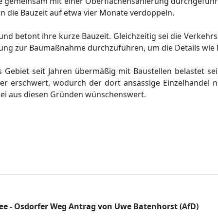
 gemeinsam mit
einer
Oberflä
chensanierung durchgefü
hr
nn die Bauzeit auf etwa vier Monate verdoppeln.
und betont
ihre
kurze Bauzeit.
Gleichzeitig sei die Verkeh
tung zur Baumaß
nahme durchzufü
hren, um die Details wi
 Gebiet seit Jahren ü
bermäß
ig mit Baustellen belastet sei
er erschwert, wodurch der dort ansä
ssige Einzelhandel n
ei aus diesen Grü
nden
wü
nschenswert
.
ee - Osdorfer Weg Antrag von Uwe Batenhorst (AfD)