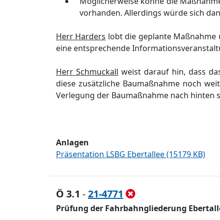
Mö
glicherweise kö
nne die Maß
nahme
vorhanden. Allerdings wü
rde sich da
Herr Harders
lobt die geplante Maß
nahme 
eine entsprechende Informationsveranstal
Herr Schmuckall
weist darauf hin, dass das
diese zusä
tzliche Baumaß
nahme noch weit
Verlegung
der
Baumaß
nahme nach hinten
s
Anlagen
Präsentation LSBG Ebertallee (15179 KB)
Ö 3.1
-
21-4771
Prüfung der Fahrbahngliederung Ebertall