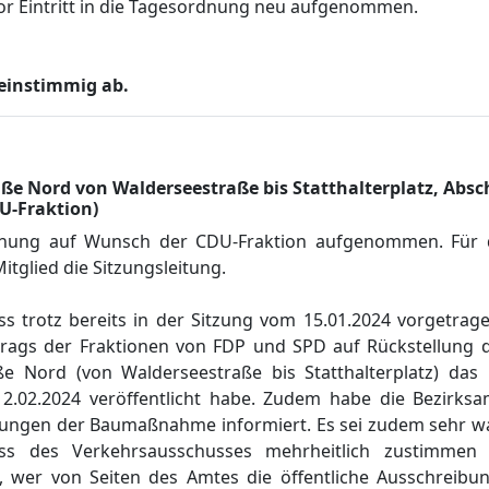
or Eintritt in die Tagesordnung neu aufgenommen.
einstimmig ab.
e Nord von Walderseestraße bis Statthalterplatz, Absc
U-Fraktion)
rdnung auf
Wunsch
der CDU-Fraktion aufgenommen
. Fü
r
itglied die
Sitzungs
leitung.
ss trotz
bereits in der Sitzung vom 15.01.2024 vorgetrag
rag
s
der Fraktionen von FDP und SPD
auf Rü
ckstellung
ß
e
Nord (von Walderseestraß
e bis Statthalterplatz)
das B
2.02.2024 verö
ffentlicht
habe
.
Zudem habe die Bezirksam
kungen der Baumaß
nahme informiert.
Es sei zudem sehr w
ss de
s
Verkehrsausschusses mehrheitlich zustimmen
, wer von Seiten des Amtes die ö
ffentliche Ausschreibu