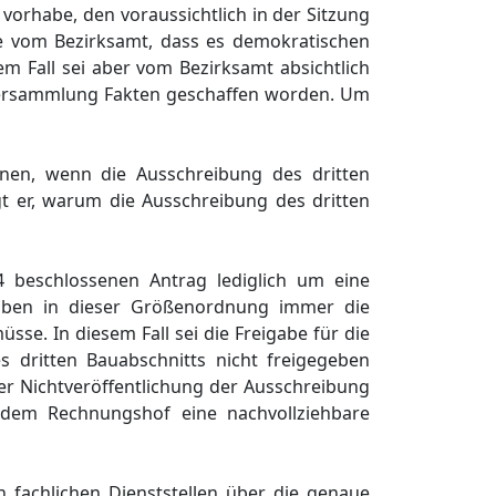
 vorhabe, den voraussichtlich in der Sitzung
e vom Bezirksamt, dass es d
emokratischen
em Fall sei aber vom Bezirksamt absichtlich
versammlung
Fakten geschaffen worden.
Um
nen, wenn die Ausschreibung des dritten
gt
er
, warum die Ausschreibung des dritten
4 beschlossenen Antrag lediglich um eine
aben in dieser Größ
enordnung immer die
mü
sse. In diesem Fall
s
ei
die Freigabe fü
r die
s dritten Bauabschnitts nicht freigegeben
ner Nichtverö
ffentlichung der Ausschreibung
dem Rechnungshof eine nachvollziehbare
en
fac
hlichen Dienststellen ü
ber die genaue