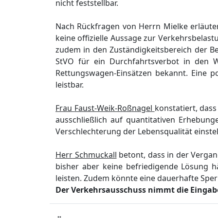
nicht feststellbar.
Nach Rü
ckfragen von
Herrn Mielke
erlä
ute
keine
offizielle Aussage zur Verkehrsbelast
zudem in den
Zustä
ndigkeitsbereich der B
StV
O
fü
r ein
Durchfahrtsverbot in den 
Rettungswagen
-E
insä
tzen bekannt. Eine
pol
leistbar.
Frau
Faust-Weik-Roß
nagel
konstatiert
, das
ausschließ
lich auf quantitativen Erhebung
Verschlechterung der Lebensqualitä
t
einstel
Herr Schmuckall
betont, dass in der Vergan
bisher aber keine befriedigende Lö
sung
h
leisten. Zudem kö
nnte eine dauerhafte Spe
Der Verkehrsausschuss nimmt die Eingabe