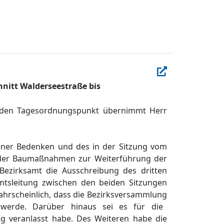
hnitt Walderseestraße bis
 den Tagesordnungspunkt ü
bernimmt Herr
ene
r
Bedenken und
des
in der Sitzung
vom
 der Baumaß
nahmen zur Weiterfü
hrung der
ezirksamt die Ausschreibung
de
s dritten
tsleitung zwischen den beiden Sitzungen
ahrscheinlich
,
dass die
Bezirksversammlung
werde. Darü
ber hinaus sei es fü
r
die
ng veranlasst habe.
Des
Weiteren
habe
die