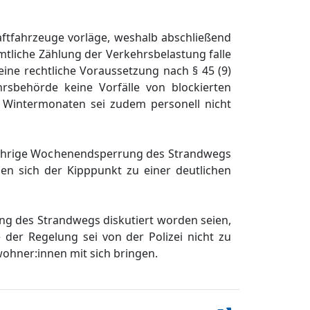
ftfahrzeuge vorlä
ge,
weshalb abschließ
end
mtliche Zä
hlung der Verkehrsbelastung falle
eine rechtliche Voraussetzung nach §
45 (9)
hrsbehö
rde
keine Vorfä
lle von blockiert
en
n Wintermonaten
sei zudem personell nicht
hrige Woc
henendsperrung
des Strandwegs
gen sich der
Kipppunkt
zu
einer
deutlichen
ng des St
r
andwegs diskutiert worden seien,
 der Regelung sei von der Polizei ni
cht zu
wohner:innen mit sich bringen.