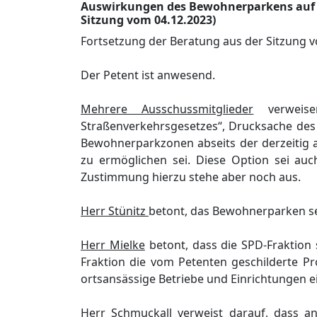
Auswirkungen des Bewohnerparkens auf d
Sitzung vom 04.12.2023)
F
ortsetzung der Beratung aus der Sitzung v
Der Petent ist anwesend.
Mehrere Ausschussmitglieder
verweis
Straß
enverkehrsgesetzes
“
,
Drucksache
des
Bewohnerpark
z
onen
abseits der derzeitig
zu ermö
glichen
sei
. Diese
Option
sei
auc
Zustimmung
hierzu stehe aber noch aus.
Herr Stü
nitz
betont,
das Bewohnerparken se
Herr Mielke
betont,
dass die
SPD-Fraktion 
Fraktion die vom Petenten geschilderte P
ortsansä
ssige Betriebe und Einrichtungen e
Herr Schmuckall
verweist darauf, dass a