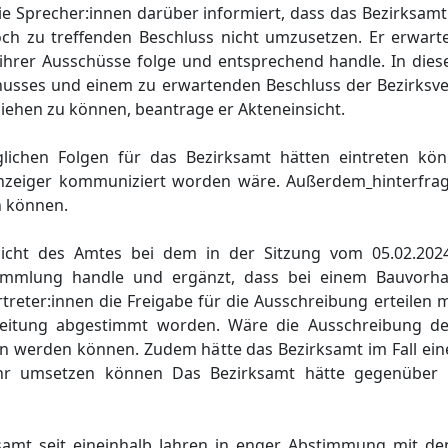
ie Sprecher:innen darü
ber informiert, dass das Bezirksamt
och
zu treffenden Beschluss nicht umzusetzen.
Er erwart
ihrer Ausschü
sse folge und entsprechend handle. In dies
husses und einem zu erwartenden Beschluss der Bezirks
ziehen zu kö
nnen, beantrage er Akteneinsicht.
glichen Folgen fü
r das
Bezirksamt
hä
tte
n
eintreten
kö
n
nzeiger kommuniziert worden wä
re.
Auß
erdem
hinterfra
 kö
nnen
.
 Sicht des Amtes bei dem
in der Sitzung vom
05.02.202
sammlung
handle
u
nd ergä
nzt, dass bei einem Bauvorh
rtreter:innen die Freigabe fü
r die Ausschreibung erteilen 
leitung abgestimmt
worden
. Wä
re die Ausschreibung de
ten werden kö
nnen. Zudem hä
tte das Bezirksamt im Fall ei
hr umsetzen kö
nnen
D
as Bezirksamt
hä
tte
gegenü
ber 
samt
seit eineinhalb Jahren in enger Abstimmung mit d