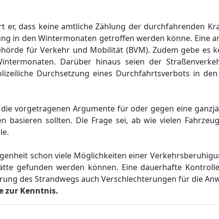
rt
er
, dass
keine
amtliche Zä
hlung der durchfahrenden Kra
ung
in den Wintermonaten
getroffen werden kö
nne
.
Eine a
ehö
rde fü
r Verkehr und Mobilitä
t (BVM).
Zudem
gebe es k
Wintermonaten.
Darü
ber hinaus seie
n der Straß
enverke
izeiliche
Durchsetzung eines Durchfahrtsverbots in de
s
die
vorgetragenen Argumente
fü
r oder
gegen eine
ganzjä
en basiere
n
sollten
.
D
ie Frage
sei
,
ab wie vielen Fahrzeu
le
.
genheit schon viele Mö
glichkeiten einer Verkehrsberuhigu
ä
tte
gefunden werden
kö
nnen
.
Eine dauerhafte Kontrolle
rrung des Strandwegs auch Verschlechterungen fü
r die An
 zur Kenntnis.