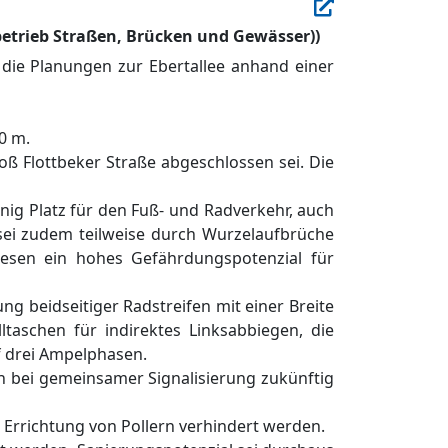
sbetrieb Straßen, Brücken und Gewässer))
n die Planungen zur
Ebertallee
anhand einer
0 m.
roß
Flott
beker Straß
e abgeschlossen sei.
Die
nig Platz fü
r den Fuß
- und Radverkehr
, auch
ei zudem teilweis
e durch
Wurzelaufbrü
che
iesen
ein hohes
G
efä
hrdungspotenzial fü
r
tung
beidseitiger
Radstreifen
mit einer Breite
lltaschen fü
r indirektes L
inksabbiegen, die
 drei Ampelphasen
.
en bei gemeinsamer Signalisierung
zukü
nftig
e Errichtung
von Pollern verhindert werden.