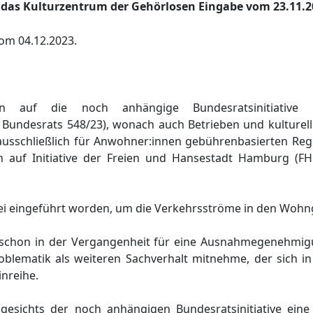
as Kulturzentrum der Gehörlosen Eingabe vom 23.11.20
om 04.12.2023.
en auf die noch anhä
ngige Bundesratsinitiative
 Bundesrats
548/23
)
, wonach
auch
Betrieben
und
kulturel
ausschließ
lich fü
r Anwohner:innen
gebü
hrenbasierten Reg
h auf Initiative der Freien und Hansestadt Hamburg (FH
i eingefü
hrt worden, um die Verkehrsströ
me in den Woh
n
schon in der Vergangenheit fü
r eine Ausnahmegenehmig
roblematik als weiteren Sachverhalt mitnehm
e, der sich 
inreihe.
ngesichts der noch anhä
ngigen Bundesratsinitiative eine