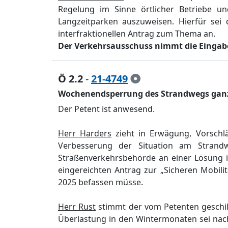
Regelung im Sinne ö
rtlicher Betriebe
un
Langzeitparken auszuweisen.
Hierfü
r
sei 
interfraktionellen Antrag zum Thema an.
Der Verkehrsausschuss nimmt die Eingabe
Ö 2.2
-
21-4749
Wochenendsperrung des Strandwegs ganz
D
er Petent ist anwesend.
Herr Harders
zieht in Erwä
gung, Vorschl
Verbesserung der Situation am Stran
Straß
enverkehrsbehö
rde an einer Lö
sung i
eingereichten Antrag zur „
Sicheren Mobilit
2025 befassen mü
sse.
Herr Rust
stimmt der
vom Petenten
geschi
Ü
berlastung in den Wintermonaten sei nac