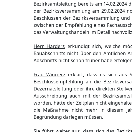
Bezirksa
mtsleitung
bereits am 14.02.2024
d
der Bezirksversammlung am 29.02.2024
n
Beschlü
ssen der Bezirksversammlung und 
zwischen der Empfehlung eines Fachaussc
das Verwaltungshandeln im Detail nachvoll
Herr Harders
erkundigt sich
, welche mö
Bauabs
chnitts nicht ü
ber den Amtlichen A
Abschnitts nicht schon frü
her
habe
erfolg
en
Frau Wincierz
erklä
rt, dass es sich aus
Beschlussempfehlung
an die
Bezirksver
Dezernatsleitung oder ihre direkten Stellve
Ausschreibung auch mit der Bezirk
samts
worden, hä
tte der Zeitplan nicht eingehal
die Maß
nahme nicht mehr
in diesem Ja
Begrü
ndung darlegen mü
ssen.
Sie
fü
hrt
weiter
aus, dass sich das
Bezirk