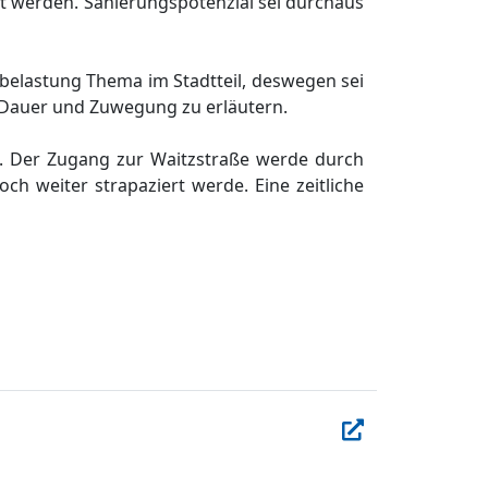
t werden. Sanierungspotenzial sei durchaus
rsbelastung Thema im Stadtte
il, deswegen sei
e Dauer und Zuwegung zu erlä
utern.
. Der Zuga
ng zur Waitzstraß
e werde durch
och weiter strapaziert werde. Eine zeitliche