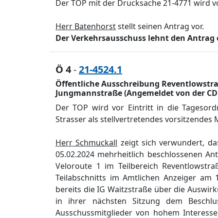
Der TOP mit der Drucksache 21-4771 wird v
Herr Batenhorst
stellt seinen Antrag vor.
Der Verkehrsausschuss lehnt den Antrag 
Ö 4
-
21-4524.1
Öffentliche Ausschreibung Reventlowstraß
Jungmannstraße (Angemeldet von der CD
Der TOP wird vor Eintritt in die Tageso
Strasser als stellvertreten
des vorsitzendes M
H
err Schmuckal
l
zeigt sich verwundert
, da
05.02.2024 mehrheitlich
beschlossenen
Ant
Veloroute 1 im Teilbereich Reventlowstra
Teilabschnitts
im Amtlichen Anzei
ger am 1
bereits die IG Waitzstraß
e ü
ber die Auswir
in ihrer nä
chsten Sitzung dem Beschlu
Ausschussmitglieder von hohem Interesse