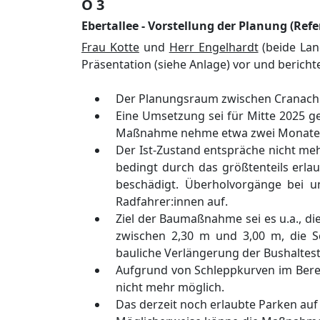
Ö 3
Ebertallee - Vorstellung der Planung (Re
F
rau Kotte
und
Herr Engelhardt
(beide La
Prä
sentation
(siehe Anlage)
vor und bericht
Der Planungsraum zwischen Cranach
Eine Umsetzung sei fü
r Mitte 20
2
5 g
Maß
nahme nehme etwa zwei Monate 
Der Ist-Zustand entsprä
che nicht me
bedingt durch das
größ
tenteils
erla
beschä
digt.
Ü
berholvorgä
nge bei u
Radfahrer:innen auf
.
Ziel der Bau
maß
nahme sei es
u.a.
,
di
zwischen
2,30 m
und
3
,
00 m
,
die S
bauliche Verlä
ngerung der Bushaltest
Aufgrund von Schleppkurven im Bere
nicht mehr mö
glich.
Das derzeit noch erlaubte Parken au