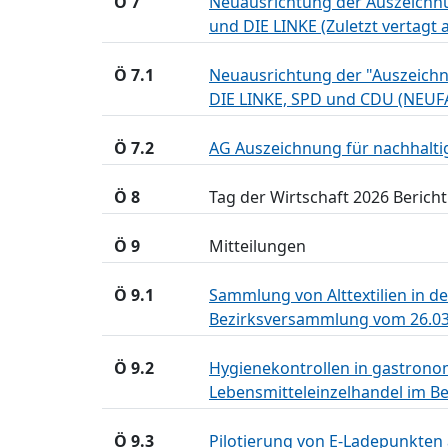
Ö 7
Neuausrichtung der Auszeichn
und DIE LINKE (Zuletzt vertagt 
Ö 7.1
Neuausrichtung der "Auszeichn
DIE LINKE, SPD und CDU (NEUF
Ö 7.2
AG Auszeichnung für nachhalti
Ö 8
Tag der Wirtschaft 2026 Berich
Ö 9
Mitteilungen
Ö 9.1
Sammlung von Alttextilien in d
Bezirksversammlung vom 26.03
Ö 9.2
Hygienekontrollen in gastronom
Lebensmitteleinzelhandel im Be
Ö 9.3
Pilotierung von E-Ladepunkten