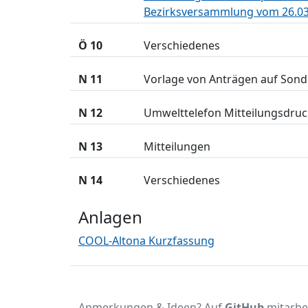
Bezirksversammlung vom 26.03
Ö 10
Verschiedenes
N 11
Vorlage von Anträgen auf Son
N 12
Umwelttelefon Mitteilungsdru
N 13
Mitteilungen
N 14
Verschiedenes
Anlagen
COOL-Altona Kurzfassung
Anmerkungen & Ideen? Auf
GitHub
mitarbe