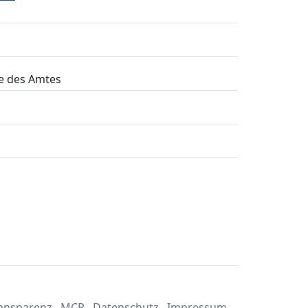
e des Amtes
ansparenz
MCP
Datenschutz
Impressum