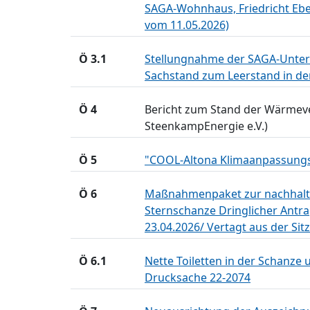
SAGA-Wohnhaus, Friedricht Ebe
vom 11.05.2026)
Ö 3.1
Stellungnahme der SAGA-Untern
Sachstand zum Leerstand in d
Ö 4
Bericht zum Stand der Wärmeve
SteenkampEnergie e.V.)
Ö 5
"COOL-Altona Klimaanpassung
Ö 6
Maßnahmenpaket zur nachhaltig
Sternschanze Dringlicher Antr
23.04.2026/ Vertagt aus der Si
Ö 6.1
Nette Toiletten in der Schanz
Drucksache 22-2074