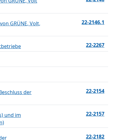
von GRÜNE, Volt
22-2146.1
 von GRÜNE, Volt,
22-2267
tbetriebe
22-2154
Beschluss der
22-2157
s) und im
n)
22-2182
der