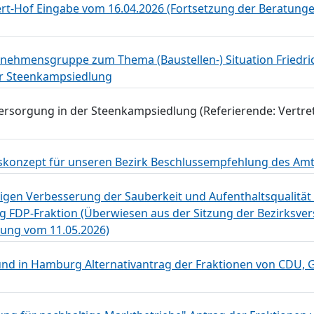
rt-Hof Eingabe vom 16.04.2026 (Fortsetzung der Beratunge
ehmensgruppe zum Thema (Baustellen-) Situation Friedri
er Steenkampsiedlung
rsorgung in der Steenkampsiedlung (Referierende: Vertre
skonzept für unseren Bezirk Beschlussempfehlung des Am
en Verbesserung der Sauberkeit und Aufenthaltsqualität i
ag FDP-Fraktion (Überwiesen aus der Sitzung der Bezirks
tzung vom 11.05.2026)
e und in Hamburg Alternativantrag der Fraktionen von CDU