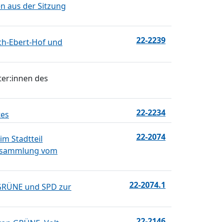
n aus der Sitzung
22-2239
ch-Ebert-Hof und
ter:innen des
22-2234
tes
22-2074
m Stadtteil
versammlung vom
22-2074.1
, GRÜNE und SPD zur
22-2146