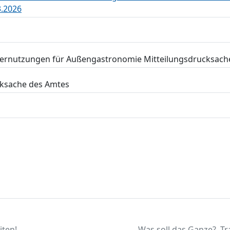
.2026
dernutzungen für Außengastronomie Mitteilungsdrucksach
cksache des Amtes
iten!
Was soll das Ganze?
Tr