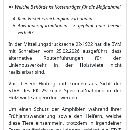
=> Welche Behö
rde ist Kostenträ
ger fü
r die Maß
nahme?
Kein Verkehrszeichenplan vorhanden
Anwohnerinfor
mationen => geplant oder bereits
verteilt?
In der Mitteilungsdrucksache 22-1922 hat die BVM
mit Schreiben vom 25.02.2026 ausgefü
hrt, dass
alternative Routenfü
hrungen fü
r den
Linienbusverkehr in der Holztwiete nicht
realisierbar sind.
Vor diesem Hintergru
nd kö
nnen aus Sicht der
STVB des PK 25 keine Sperrmaß
nahmen in der
Holztwiete angeordnet werden.
Um einen Schutz der Amphibien wä
hrend ihrer
Frü
hjahrswanderung sowie den Helfern, welche
diese Tiere einsammeln, trotzdem in irgendeiner