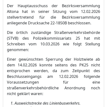
Der Hauptausschuss der Bezirksversammlung
Altona hat in seiner Sitzung vom 12.02.2026
stellvertretend fü
r die Bezirksversammlung
anliegende Drucksache 22-1850B beschlossen.
Die ö
rtlich zustä
ndige Straß
enverkehrsbehö
rde
(STVB) des Polizeikommissariats 25
hat mit
Schreiben vom 10.03.2026 wie folgt Stellung
genommen:
Einer gewü
nschten Sperrung der Holztwiete ab
dem 14.02.2026 konnte seitens des PK25 nicht
entsprochen werden, da zum Zeitpunkt des
Beschlusseingangs am 12.02.2026 folgende
Voraussetzungen fü
r
eine
straß
enverkehrsbehö
rdliche Anordnung noch
nicht geklä
rt waren:
Ausweichstrecke des Linienbusverkehrs.