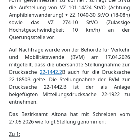
Form gewä
hrleisten zu
kö
nnen, schlä
gt die STVB
die Aufstellung von VZ 101-14/24 StVO (Achtung
Amphibienwanderung) + ZZ 1040-30 StVO (18-08h)
sowie das VZ 274-10 StVO (Zulä
ssige
Hö
chstgeschwindigkeit 10 km/h) an der
Querungsstelle vor.
Auf Nachfrage wurde von der Behö
rde fü
r Verkehr
und Mobilitä
tswende (BVM) am 17.04.2026
mitgeteilt, dass die ü
bersandte Stellungnahme zur
Drucksache
22-1442.2
B auch fü
r die Drucksache
22-1850B gelte. Die Stellungnahme der BVM zur
Drucksache 22-1442.B ist
d
er als Anlage
beigefü
gten Mitteilungsdrucksache 22-1922 zu
entnehmen.
Das Bezirksamt Altona hat mit Schreiben vom
27.05.2026 wie folgt Stellung genommen:
Zu 1: