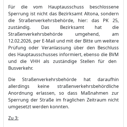
Fü
r die vom Hauptausschuss beschlossene
Sperrung ist nicht das Bezirksamt Altona, sondern
die
Straß
enverkehrsbehö
rde, hier: das PK 25,
zustä
ndig. Das Bezirksamt hat die
Straß
enverkehrsbehö
rde umgehend, am
12.02.2026, per E-Mail und mit der Bitte um weitere
Prü
fung oder Veranlassung ü
ber den Beschluss
des Hauptausschusses informiert, ebenso die BV
M
und die VHH als zustä
ndige Stellen fü
r den
Busverkehr.
Die Straß
enverkehrsbehö
rde hat daraufhin
allerdings keine straß
enverkehrsbehö
rdliche
Anordnung erlassen, so dass Maß
nahmen zur
Sperrung der Straß
e im fraglichen Zeitraum nicht
umgesetzt werden konnt
en.
Zu 3: