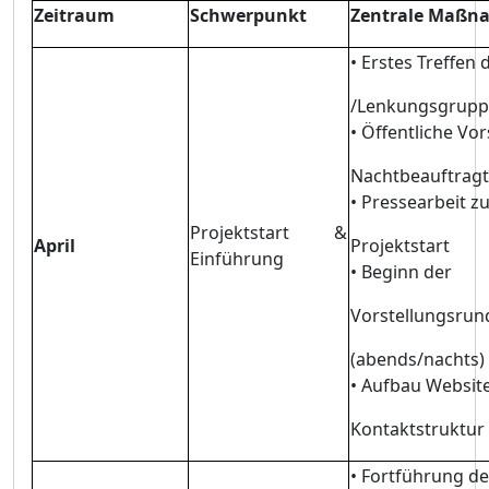
Zeitraum
Schwerpunkt
Zentrale Maß
n
•
Erstes Treffen d
/Lenkungsgrupp
•
Ö
ffentliche Vo
Nachtbeauftragt
• Pressearbeit 
Projektstart &
April
Projektstart
Einfü
hrung
• Beginn der
Vorstellungsrun
(abends/nachts)
• Aufbau Website
Kontaktstruktur
•
Fortfü
hrung de