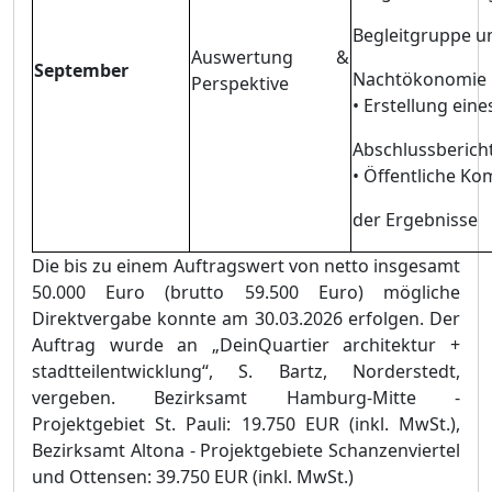
Begleitgruppe u
Auswertung &
September
Nachtö
konomie
Perspektive
•
Erstellung eine
Abschlussberich
•
Ö
ffentliche K
der Ergebnisse
Die bis zu einem Auftragswert von netto insgesamt
50.000
Euro
(brutto 59.500
Euro
) mö
gliche
Direktvergabe konnte am 30.03.2026 erfolgen. Der
Auftrag wurde an „
DeinQuartier architektur +
stadtteilentwicklung“
, S
.
Bartz, Norderstedt,
vergeben. Bezirksamt Hamburg-Mitte -
Projektgebiet St. Pauli: 19.750 EUR (inkl. MwSt.),
Bezirksamt Altona - Projektgebiete Schanzenviertel
und Ottensen: 39.750 EUR (inkl. MwSt.)