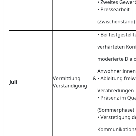
• Zweites Gewer
• Pressearbeit
(Zwischenstand)
•
Bei festgestellt
verhä
rteten Konf
moderierte Dial
Anwohner:innen
Vermittlung &
• Ableitung freiwi
Juli
Verstä
ndigung
Verabredungen
•
Prä
senz im Qua
(Sommerphase)
• Verstetigung d
Kommunikation