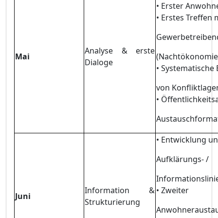
• Erster Anwohn
• Erstes Treffen 
Gewerbetreiben
Analyse & erste
Mai
(Nachtö
konomie
Dialoge
• Systematische
von Konfliktlage
•
Ö
ffentlichkeits
Austauschforma
•
Entwicklung und
Aufklä
rungs- /
Informationslini
Information &
• Zweiter
Juni
Strukturierung
Anwohnerausta