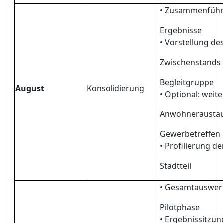
•
Zusammenfü
h
Ergebnisse
• Vorstellung de
Zwischenstands 
Begleitgruppe
August
Konsolidierung
• Optional: weite
Anwohneraustau
Gewerbetreffen
• Profilierung de
Stadtteil
•
Gesamtauswert
Pilotphase
• Ergebnissitzun