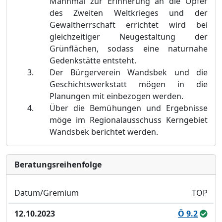
Mahnmal zur Erinnerung an die Opfer
des Zweiten Weltkrieges und der
Gewaltherrschaft errichtet wird bei
g
leichzeitiger Neugestaltung der
Grü
nflä
chen, sodass eine naturnahe
Gedenkstä
tte entsteht.
Der Bü
rgerverein Wandsbek und die
Geschichtswerkstatt mö
gen in die
Planungen mit einbezogen werden.
Ü
ber die Bemü
hungen und Ergebnisse
mö
ge im Regionalausschus
s Kerngebiet
Wandsbek berichtet werden.
Bera­tungs­reihen­folge
Datum/Gremium
TOP
12.10.2023
Ö 9.2