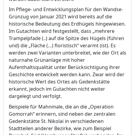
Im Pflege- und Entwicklungsplan fü
r
den Wandse-
Grü
nzug von Januar 2021 wird bereits auf die
historische Bedeutung des Erdhü
gels hingewiesen.
Im Gutachten wird festgestellt, dass „
mehrere
Trampelpfade (..) auf die Spitze des Hü
gels (fü
hren
und) die „
Flä
che (…
) floristisch“
verarmt (ist). Es
werden zwei Varianten unterbreitet, wie der Ort als
naturnahe Grü
nanlage mit hoher
Aufenthaltsqualitä
t unter Berü
cksichtigung ihrer
Geschichte entwickelt werden kann. Zwar wird der
historische Wert des Ortes als Gedenkstä
tte
erkannt, jedoch im Gutachten n
i
cht weiter
dargelegt und verfolgt.
Beispiele fü
r Mahnmale, die an die „
Operation
Gomorrah“
erinnern, sind neben der zentralen
Gedenkstä
tte St. Nikolai in verschiedenen
Stadtteilen anderer Bezirke, wie zum Beispiel