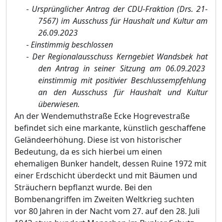
-
Ursprü
nglicher Antrag der CDU-Fraktion (Drs. 21-
7567) im A
usschuss fü
r Haushalt und Kultur am
26.
09.2023
-
Einstimmig beschlossen
-
Der Regionalausschuss Kerngebiet Wandsbek
hat
den Antrag
in seiner Sitzung am 06.09.2023
einstimmig mit positivier Beschlussempfehlung
an den Ausschuss fü
r Haushalt
und Kultur
ü
berwiesen.
An der Wendemuthstraß
e Ecke Hogrevestraß
e
befindet sich eine markante, kü
nstlich geschaffene
Gelä
ndeerhö
hung. Diese ist von historischer
Bedeutung, da es sich hierbei um einen
ehemaligen Bunker handelt, dessen Ruine 1972 mit
einer E
rdschicht ü
berdeckt und mit Bä
umen und
Strä
uchern bepflanzt wurde. Bei den
Bombenangriffen im Zweiten Weltkrieg suchten
vor 80 Jahren in der Nacht vom 27. auf den 28. Juli