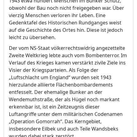
1943 etwa hundert Menschen im Bunker Schutz,
obwohl der Bau noch nicht freigegeben
w
ar. Ü
ber
vierzig Menschen verloren ihr Leben. Eine
Gedenktafel des Historischen Rundganges weist
auf die Geschichte des Ortes hin. Diese ist jedoch
leicht zu ü
bersehen.
Der vom NS-Staat vö
lkerrechtswidrig angezettelte
Zweite Weltkrieg lebte auch vom Bombe
nterror. Im
Verlauf des Krieges kamen verstä
rkt zivile Ziele ins
Visier der Kriegsparteien. Als Folge der
„
Luftschlacht um England“
wurden seit 1943
hierzulande alliierte Flä
chenbombardements
entfesselt. Der ehemalige Bunker an der
Wendemuthstraß
e, der al
s
Hü
gel noch markant
erkennbar ist, ist ein Zeitzeugnis dieser
Luftangriffe unter dem militä
rischen Codenamen
„
Operation Gomorrah“
. Das Kerngebiet,
insbesondere Eilbek und auch Teile Wandsbeks
wurden dabei stark zerstö
rt.