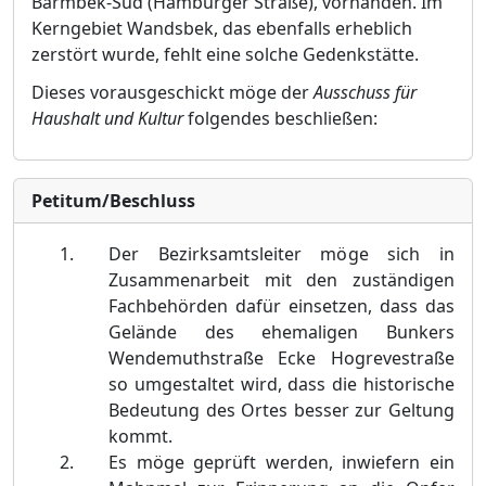
Barmbek-Sü
d (Hamburger Straß
e), vorhanden
. Im
Kerngebiet Wandsbek, das ebenfalls erheblich
zerstö
rt wurde, fehlt eine solche Gedenkstä
tte.
Dieses vorausgeschickt mö
ge der
Ausschuss fü
r
Haushalt und Kultur
folgendes beschließ
en:
Petitum/Beschluss
Der Bezirksamtsleiter mö
ge sich in
Zusammenarbeit mit den zustä
ndigen
Fachbehö
rden dafü
r einsetzen, dass das
Gelä
nde des ehemaligen Bunkers
Wendemuthstraß
e Ecke Hogrevestraß
e
so umgestaltet wird, dass die historische
Bedeutung des Ortes besser zur Geltung
kommt.
Es mö
ge geprü
ft werden, inwiefern ein