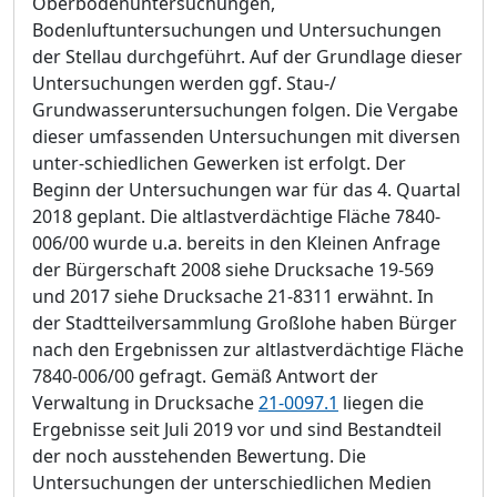
Oberbodenuntersuchungen,
Bodenluf
t
untersuchungen und Untersuchungen
der Stellau durchgeführt. Auf der Grundlage dieser
U
n
tersuchungen werden ggf. Stau-/
Grundwasseruntersuchungen folgen. Die Vergabe
dieser u
m
fassenden Untersuchungen mit diversen
unter-schiedlichen Gewerken ist erfolgt. Der
Beginn der Untersuchungen war für das 4. Quartal
2018 geplant. Die altlastverdächtige Fläche 7840-
006/00 wurde u.a. bereits in den Kleinen Anfrage
der Bürgerschaft 2008 siehe Drucksache 19-569
und 2017 siehe Drucksache 21-8311 erwähnt. In
der Stadtteilversammlung Großlohe h
a
ben Bürger
nach den Ergebnissen zur altlastverdächtige Fläche
7840-006/00 gefragt. Gemäß Antwort der
Verwaltung in Drucksache
21-0097.1
liegen die
Ergebnisse seit Juli 2019 vor und sind Bestandteil
der noch ausstehenden Bewe
r
tung. Die
Untersuchungen der unterschiedlichen Medien